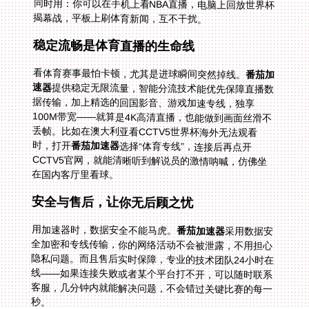
揭幕战，平板上刷体育新闻，互不干扰。
稳定流畅是体育直播的生命线
看体育赛事最怕卡顿，尤其是进球瞬间突然掉线。
番茄加
速器
提供稳定无限流量，智能分流技术能优先保障直播数
据传输，加上精选的回国影音、游戏加速专线，独享
100M带宽——就算是4K高清直播，也能做到画面丝滑不
丢帧。比如在澳大利亚看CCTV5世界杯海外无法观看
时，打开
番茄加速器
选择“体育专线”，连接后再点开
CCTV5官网，就能清晰听到解说员的激情呐喊，仿佛坐
在国内客厅里看球。
安全与售后，让你无后顾之忧
用加速器时，数据安全不能马虎。
番茄加速器
采用数据安
全加密和专线传输，你的网络活动不会被泄露，不用担心
隐私问题。而且售后实时保障，专业的技术团队24小时在
线——如果连接失败或者某个平台打不开，可以随时联系
客服，几分钟内就能解决问题，不会错过关键比赛的每一
秒。