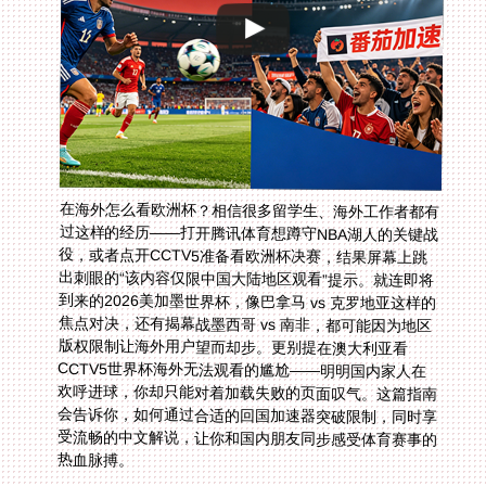
在海外怎么看欧洲杯？相信很多留学生、海外工作者都有
过这样的经历——打开腾讯体育想蹲守NBA湖人的关键战
役，或者点开CCTV5准备看欧洲杯决赛，结果屏幕上跳
出刺眼的“该内容仅限中国大陆地区观看”提示。就连即将
到来的2026美加墨世界杯，像巴拿马 vs 克罗地亚这样的
焦点对决，还有揭幕战墨西哥 vs 南非，都可能因为地区
版权限制让海外用户望而却步。更别提在澳大利亚看
CCTV5世界杯海外无法观看的尴尬——明明国内家人在
欢呼进球，你却只能对着加载失败的页面叹气。这篇指南
会告诉你，如何通过合适的回国加速器突破限制，同时享
受流畅的中文解说，让你和国内朋友同步感受体育赛事的
热血脉搏。