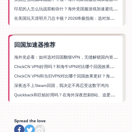
印尼的人怎么玩战双帕弥什？海外党国服游戏加速避坑指南
在美国玩天涯明月刀总卡顿？2026终极指南：选对加速器让你丝滑连招
回国加速器推荐
海外党必看：如何选对回国翻墙VPN，无缝解锁国内资源？
ChickCN VPN好用吗？和海牛VPN对比哪个回国效果更好？
ChickCN VPN和当归VPN对比哪个回国效果更好？海外党亲测后选了它
深夜连不上Steam回国，我决定不再忍受这数字鸿沟
Quickback和巨鲸好用吗？在海外深夜想刷B站、追爱奇艺的你，或许正需要这份答案
Spread the love