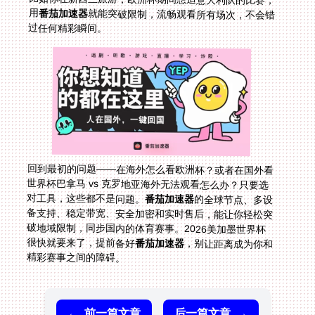
用
番茄加速器
就能突破限制，流畅观看所有场次，不会错
过任何精彩瞬间。
回到最初的问题——在海外怎么看欧洲杯？或者在国外看
世界杯巴拿马 vs 克罗地亚海外无法观看怎么办？只要选
对工具，这些都不是问题。
番茄加速器
的全球节点、多设
备支持、稳定带宽、安全加密和实时售后，能让你轻松突
破地域限制，同步国内的体育赛事。2026美加墨世界杯
很快就要来了，提前备好
番茄加速器
，别让距离成为你和
精彩赛事之间的障碍。
←
前一篇文章
后一篇文章
→