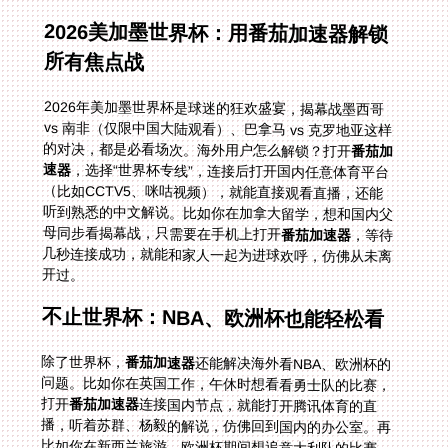
2026美加墨世界杯：用番茄加速器解锁
所有焦点战
2026年美加墨世界杯是球迷的狂欢盛宴，揭幕战墨西哥
vs 南非（仅限中国大陆观看）、巴拿马 vs 克罗地亚这样
的对决，都是必看场次。海外用户怎么解锁？打开
番茄加
速器
，选择“世界杯专线”，连接后打开国内任意体育平台
（比如CCTV5、咪咕视频），就能直接观看直播，还能
听到熟悉的中文解说。比如你在加拿大留学，想和国内父
母同步看揭幕战，只需要在手机上打开
番茄加速器
，等待
几秒连接成功，就能和家人一起为进球欢呼，仿佛从未离
开过。
不止世界杯：NBA、欧洲杯也能轻松看
除了世界杯，
番茄加速器
还能解决海外看NBA、欧洲杯的
问题。比如你在英国工作，午休时想看看勇士队的比赛，
打开
番茄加速器
连接国内节点，就能打开腾讯体育的直
播，听着苏群、杨毅的解说，仿佛回到国内的办公室。再
比如你在新西兰旅游，欧洲杯期间想追意大利队的比赛，