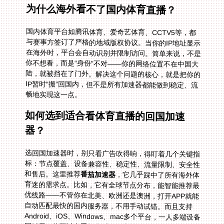
为什么海外看不了国内体育直播？
国内体育平台如腾讯体育、爱奇艺体育、CCTV5等，都
与赛事方签订了严格的地域版权协议。当你的IP地址显示
在海外时，平台会自动识别并限制访问。简单来说，不是
你不想看，而是“身份”不对——你的网络位置不在中国大
陆，就被挡在了门外。解决这个问题的核心，就是把你的
IP暂时“搬”回国内，但不是所有加速器都能做到稳定、流
畅地实现这一点。
如何选到适合看体育直播的回国加速
器？
选回国加速器时，别只看广告吹得响，得盯着几个关键指
标：节点覆盖、设备兼容性、稳定性、流量限制、安全性
和售后。这里推荐
番茄加速器
，它几乎踩中了所有海外体
育迷的需求点。比如，它有全球节点分布，能智能推荐最
优线路——不管你在北美、欧洲还是澳洲，打开APP就能
自动匹配最快的国内服务器，不用手动试错。而且支持
Android、iOS、Windows、mac多个平台，一人多端设备
同时用：你可以在手机上看NBA直播，电脑上回放世界杯