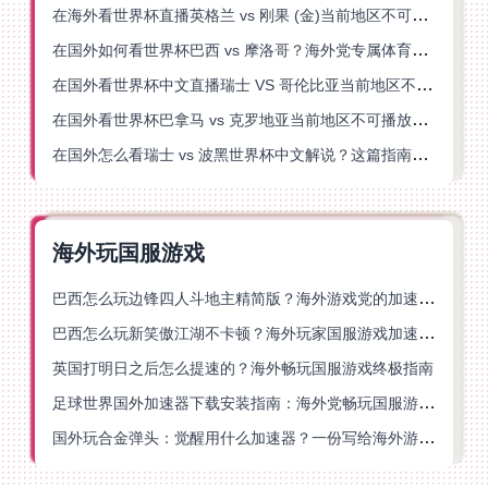
在海外看世界杯直播英格兰 vs 刚果 (金)当前地区不可播放？这篇指南帮你突破所有限制
在国外如何看世界杯巴西 vs 摩洛哥？海外党专属体育观赛指南来了
在国外看世界杯中文直播瑞士 VS 哥伦比亚当前地区不可播放？这篇指南帮你搞定
在国外看世界杯巴拿马 vs 克罗地亚当前地区不可播放？这篇指南帮你轻松解决海外体育直播难题
在国外怎么看瑞士 vs 波黑世界杯中文解说？这篇指南帮你搞定所有地区限制问题
海外玩国服游戏
巴西怎么玩边锋四人斗地主精简版？海外游戏党的加速器终极选择
巴西怎么玩新笑傲江湖不卡顿？海外玩家国服游戏加速终极指南（附猫和老鼠一梦江湖实测）
英国打明日之后怎么提速的？海外畅玩国服游戏终极指南
足球世界国外加速器下载安装指南：海外党畅玩国服游戏的终极解决方案
国外玩合金弹头：觉醒用什么加速器？一份写给海外游子的畅玩指南