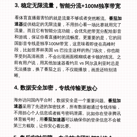
3. 稳定无限流量，智能分流+100M独享带宽
看体育直播最害怕的就是流量不够或者突然断流。
番茄加
速器
提供稳定的无限流量，不用担心看一场比赛就用完了
流量。而且它有智能分流功能，会优先把带宽分配给影音
和游戏，保证你看直播时的流畅度。更重要的是，它的回
国影音专线是独享100M带宽，这意味着即使在高峰时
段，比如世界杯美国 vs 巴拉圭这样的热门场次，你也能
享受到高清画质，不会出现画面模糊或者卡顿的情况。之
前有用户说，用其他加速器看约旦 vs 阿尔及利亚时总是
无法播放，换了番茄之后，不仅能播放，画质还特别清
晰。
4. 数据安全加密，专线传输更放心
海外访问国内平台时，数据安全是一个重要问题。
番茄加
速器
采用了先进的加密技术，所有数据都通过专线传输，
不用担心个人信息或者账号密码泄露。比如你在登录腾讯
体育账号时，用
番茄加速器
可以确保你的登录信息不会被
第三方截取，让你安心看比赛。