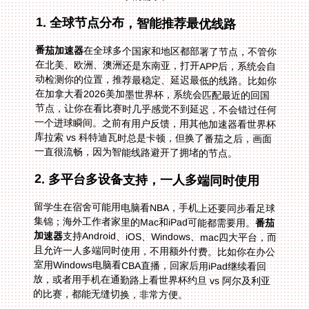
1. 全球节点分布，智能推荐最优线路
番茄加速器
在全球多个国家和地区都部署了节点，不管你
在北美、欧洲、澳洲还是东南亚，打开APP后，系统会自
动检测你的位置，推荐最稳定、延迟最低的线路。比如你
在加拿大看2026美加墨世界杯，系统会匹配最近的回国
节点，让你在看比赛时几乎感觉不到延迟，不会错过任何
一个进球瞬间。之前有用户反馈，用其他加速器看世界杯
库拉索 vs 科特迪瓦时总是卡顿，但换了番茄之后，画面
一直很流畅，因为智能线路避开了拥堵的节点。
2. 多平台多设备支持，一人多端同时使用
留学生在宿舍可能用电脑看NBA，手机上还要同步看足球
集锦；海外工作者家里的Mac和iPad可能都需要用。
番茄
加速器
支持Android、iOS、Windows、mac四大平台，而
且允许一人多端同时使用，不用额外付费。比如你在办公
室用Windows电脑看CBA直播，回家后用iPad继续看回
放，或者用手机在通勤路上看世界杯约旦 vs 阿尔及利亚
的比赛，都能无缝切换，非常方便。