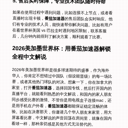
5. 售后实时保障，专业技术团队随时待命
如果在使用过程中遇到问题，比如连接不上节点，或者看
直播时出现卡顿，
番茄加速器
的售后团队会实时响应。他
们有专业的技术人员，能快速帮你解决问题。比如有用户
在看世界杯美国 vs 巴拉圭时遇到地区限制，联系客服
后，几分钟内就得到了解决方案，顺利观看了比赛。
2026美加墨世界杯：用番茄加速器解锁
全程中文解说
2026年美加墨世界杯是很多球迷期待的盛事，作为海外
华人，你肯定不想错过中国队（假设能晋级）的每一场比
赛，或者其他热门球队的对决。想象一下，你在加拿大的
家里，打开
番茄加速器
，选择回国专线，然后打开国内的
直播平台，就能看到熟悉的中文解说，和国内的家人朋友
同步感受比赛的激情。不管你是用电视盒子连接mac，还
是用手机在户外看，
番茄加速器
都能保证稳定流畅的体
验。比如在决赛那天，你邀请几个华人朋友来家里，用大
屏幕看比赛，中文解说的声音回荡在房间里，就像在国内
看球一样，那种亲切感是其他方式无法替代的。