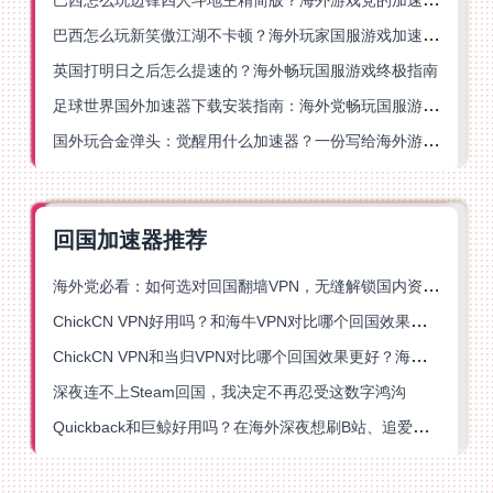
巴西怎么玩新笑傲江湖不卡顿？海外玩家国服游戏加速终极指南（附猫和老鼠一梦江湖实测）
英国打明日之后怎么提速的？海外畅玩国服游戏终极指南
足球世界国外加速器下载安装指南：海外党畅玩国服游戏的终极解决方案
国外玩合金弹头：觉醒用什么加速器？一份写给海外游子的畅玩指南
回国加速器推荐
海外党必看：如何选对回国翻墙VPN，无缝解锁国内资源？
ChickCN VPN好用吗？和海牛VPN对比哪个回国效果更好？
ChickCN VPN和当归VPN对比哪个回国效果更好？海外党亲测后选了它
深夜连不上Steam回国，我决定不再忍受这数字鸿沟
Quickback和巨鲸好用吗？在海外深夜想刷B站、追爱奇艺的你，或许正需要这份答案