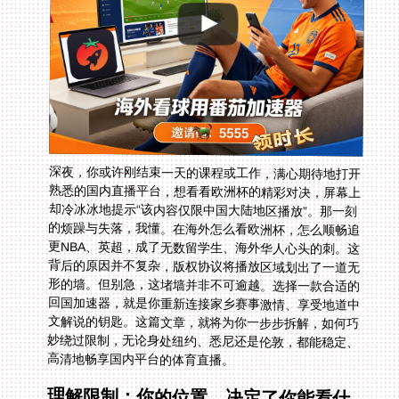
深夜，你或许刚结束一天的课程或工作，满心期待地打开
熟悉的国内直播平台，想看看欧洲杯的精彩对决，屏幕上
却冷冰冰地提示“该内容仅限中国大陆地区播放”。那一刻
的烦躁与失落，我懂。在海外怎么看欧洲杯，怎么顺畅追
更NBA、英超，成了无数留学生、海外华人心头的刺。这
背后的原因并不复杂，版权协议将播放区域划出了一道无
形的墙。但别急，这堵墙并非不可逾越。选择一款合适的
回国加速器，就是你重新连接家乡赛事激情、享受地道中
文解说的钥匙。这篇文章，就将为你一步步拆解，如何巧
妙绕过限制，无论身处纽约、悉尼还是伦敦，都能稳定、
高清地畅享国内平台的体育直播。
理解限制：你的位置，决定了你能看什