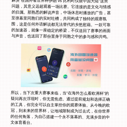
解决“在国外看世界杯伊朗 vs 比利时仅限中国大陆”这类
问题，其意义远超观看一场比赛。它连接的是文化与情感
的归属。那熟悉的解说声音，中场休息时播放的广告，甚
至弹幕里同胞们的实时吐槽，共同构成了独特的观赛氛
围，这是任何外语解说都无法替代的乡愁慰藉。一款可靠
的加速器，就像一座稳定的桥梁，不仅送回了赛事的画面
与声音，也送回了那份置身于同胞之中的参与感和共鸣。
所以，当下次重大赛事来临，当“在海外怎么看欧洲杯”的
疑问再次浮现时，你无需焦虑。通过提前规划和选择正确
的工具，你完全可以自主掌控你的观赛体验。从今晚的欧
冠，到未来的世界杯，让地域限制成为过去式，在你世界
的任何角落，为自己搭建一个永不落幕的、充满乡音的中
文体育看台。