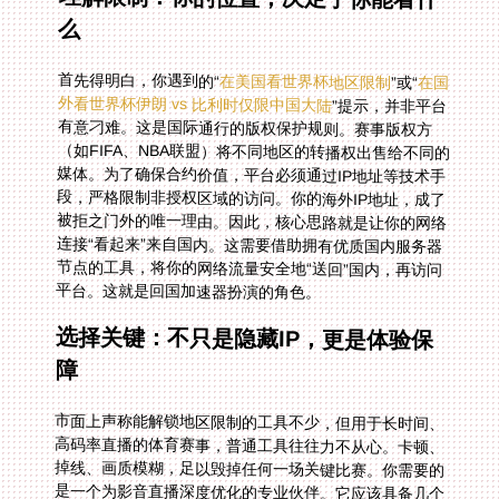
么
首先得明白，你遇到的“
在美国看世界杯地区限制
”或“
在国
外看世界杯伊朗 vs 比利时仅限中国大陆
”提示，并非平台
有意刁难。这是国际通行的版权保护规则。赛事版权方
（如FIFA、NBA联盟）将不同地区的转播权出售给不同的
媒体。为了确保合约价值，平台必须通过IP地址等技术手
段，严格限制非授权区域的访问。你的海外IP地址，成了
被拒之门外的唯一理由。因此，核心思路就是让你的网络
连接“看起来”来自国内。这需要借助拥有优质国内服务器
节点的工具，将你的网络流量安全地“送回”国内，再访问
平台。这就是回国加速器扮演的角色。
选择关键：不只是隐藏IP，更是体验保
障
市面上声称能解锁地区限制的工具不少，但用于长时间、
高码率直播的体育赛事，普通工具往往力不从心。卡顿、
掉线、画质模糊，足以毁掉任何一场关键比赛。你需要的
是一个为影音直播深度优化的专业伙伴。它应该具备几个
核心特质：遍布全国的服务器节点能智能为你推荐最优、
最低延迟的线路；支持你在手机、平板、电脑甚至电视盒
子上同时登录使用，满足不同场景；更重要的是，它必须
提供稳定、充足的带宽和智能分流技术，确保直播数据流
优先、畅通无阻。想象一下，当其他人在抢带宽下载时，
你的比赛画面依然丝滑，这背后需要专业的技术架构支
撑。此外，你的观看行为涉及账号登录与支付信息，数据
通过加密专线传输而非公共网络，是个人隐私安全的基本