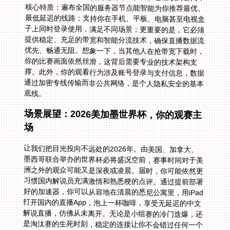
底线。
场景展望：2026美加墨世界杯，你的观赛主
场
让我们把目光投向不远处的2026年。由美国、加拿大、
墨西哥联合举办的世界杯必将盛况空前，赛事时间对于美
洲之外的观众可能又是深夜或凌晨。届时，你可能依然更
习惯国内解说员充满激情和熟悉梗的点评。通过提前部署
好的加速器，你可以从容地在清晨的悉尼公寓里，用iPad
打开国内的直播App，泡上一杯咖啡，享受无延迟的中文
解说直播，仿佛从未离开。无论是小组赛的冷门迭爆，还
是淘汰赛的生死时刻，稳定的连接让你不会错过任何一个
进球瞬间。专业的售后团队能提供7x24小时的实时保
障，即便在赛事高峰期遇到罕见的技术问题，也能快速响