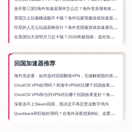
放开那三国3海外加速器测评怎么过？海外党亲测有效的国服游戏加速指南
英国怎么玩巅峰战舰不卡顿？海外玩家国服游戏加速器终极指南
印尼的人怎么玩战双帕弥什？海外党国服游戏加速避坑指南
在美国玩天涯明月刀总卡顿？2026终极指南：选对加速器让你丝滑连招
回国加速器推荐
海外党必看：如何选对回国翻墙VPN，无缝解锁国内资源？
ChickCN VPN好用吗？和海牛VPN对比哪个回国效果更好？
ChickCN VPN和当归VPN对比哪个回国效果更好？海外党亲测后选了它
深夜连不上Steam回国，我决定不再忍受这数字鸿沟
Quickback和巨鲸好用吗？在海外深夜想刷B站、追爱奇艺的你，或许正需要这份答案