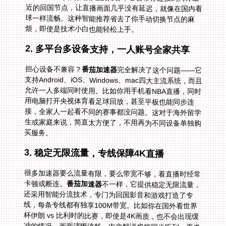
烦，即使是技术小白也能轻松上手。
2. 多平台多设备支持，一人账号全家共享
担心设备不兼容？
番茄加速器
完全解决了这个问题——它
支持Android、iOS、Windows、mac四大主流系统，而且
允许一人多端同时使用。比如你用手机看NBA直播，同时
用电脑打开央视体育看足球回放，甚至平板也能同步连
接，全家人一起看不同的赛事都没问题。这对于海外留学
生或家庭来说，简直太方便了，不用再为不同设备单独购
买服务。
3. 稳定无限流量，专线保障4K直播
很多加速器要么流量有限，要么带宽不够，看直播时经常
卡顿或断连。
番茄加速器
不一样，它提供稳定无限流量，
还采用智能分流技术，专门为回国影音和游戏打造了专
线，每条专线都有独享100M带宽。比如你在国外看世界
杯伊朗 vs 比利时的比赛，即使是4K画质，也不会出现缓
冲的情况，画面清晰流畅，中文解说也能同步听到。再也