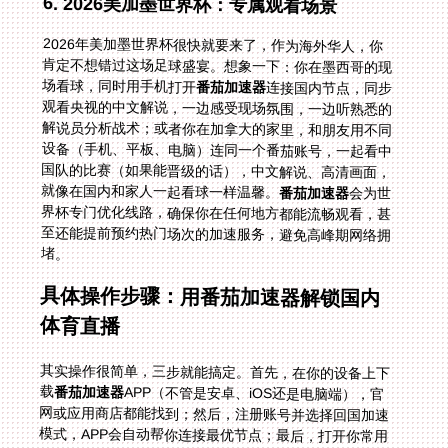
6. 2026美加墨世界杯：专属观看场景
2026年美加墨世界杯很快就要来了，作为海外华人，你
肯定不想错过这场足球盛宴。想象一下：你在墨西哥的现
场看球，同时用手机打开
番茄加速器
连接国内节点，同步
观看央视的中文解说，一边感受现场氛围，一边听熟悉的
解说员分析战术；或者你在加拿大的家里，和朋友用不同
设备（手机、平板、电脑）连同一个番茄账号，一起看中
国队的比赛（如果能晋级的话），中文解说、高清画面，
就像在国内和家人一起看球一样温馨。
番茄加速器
会为世
界杯专门优化线路，确保你在任何地方都能流畅观看，甚
至还能提前预约热门场次的加速服务，避免高峰期网络拥
堵。
具体操作步骤：用番茄加速器解锁国内
体育直播
其实操作很简单，三步就能搞定。首先，在你的设备上下
载
番茄加速器
APP（不管是安卓、iOS还是电脑端），官
网或应用商店都能找到；然后，注册账号并选择回国加速
模式，APP会自动帮你连接最优节点；最后，打开你常用
的国内体育平台（比如腾讯体育、央视体育），就能正常
观看直播了。比如你想在国外看阿根廷 vs 阿尔及利亚世