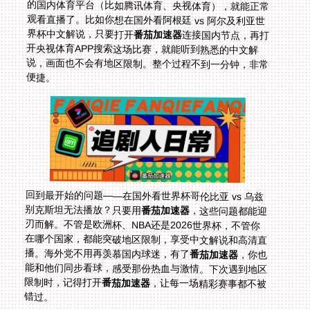
界杯中文解说，只要打开
番茄加速器
连接国内节点，再打
开央视体育APP搜索这场比赛，就能听到熟悉的中文解
说，画面也不会有地区限制。整个过程不到一分钟，非常
便捷。
回到最开始的问题——在国外看世界杯哥伦比亚 vs 乌兹
别克斯坦无法播放？只要用
番茄加速器
，这些问题都能迎
刃而解。不管是欧洲杯、NBA还是2026世界杯，不管你
在哪个国家，都能突破地区限制，享受中文解说和高清直
播。海外党不用再羡慕国内球迷，有了
番茄加速器
，你也
能和他们同步看球，感受那份热血与激情。下次遇到地区
限制时，记得打开
番茄加速器
，让每一场精彩赛事都不被
错过。