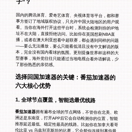
子”？
国内的腾讯体育、爱奇艺体育、央视体育等平台，都和赛
事方签订了地域版权协议，只允许中国大陆地区的用户观
看。当你在海外打开这些平台时，系统会检测到你的IP地
址不在大陆，直接拒绝访问。比如你在英国想刷NBA直
播，或者在澳大利亚想看中超联赛，都会遇到同样的问题
——要么无法播放，要么只能看低清且没有中文解说的版
本，完全没有国内看球的氛围。更别提像世界杯这样的大
型赛事，海外党往往只能通过当地电视台看外语解说，少
了那份熟悉的亲切感。
选择回国加速器的关键：番茄加速器的
六大核心优势
1. 全球节点覆盖，智能选最优线路
番茄加速器
拥有遍布全球的节点网络，不管你在北美、欧
洲还是东南亚，打开APP后它会自动检测你的位置，智能
推荐延迟最低、稳定性最高的线路。比如你在加拿大看哥
伦比亚 vs 乌兹别克斯坦的比赛，它会帮你连接到离你最
近的回国节点，让直播画面几乎没有延迟，就像在国内看
球一样流畅。这种智能推荐省去了你手动切换节点的麻