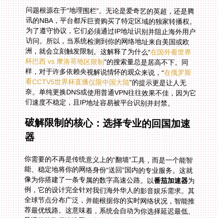
问题根源在于“地理围栏”。无论是爱奇艺的英超，还是腾
讯的NBA，平台都斥巨资购买了特定区域的独家转播权。
为了遵守协议，它们必须通过IP地址识别并阻止海外用户
访问。所以，当系统检测到你的网络地址来自美国或欧
洲，就会立刻触发限制。这解释了为什么“
在国外看世界
杯巴西 vs 摩洛哥地区限制
”的搜索量总是居高不下。同
样，对于许多依赖央视解说情怀的观众来说，“
在俄罗斯
看CCTV5世界杯直播仅限中国大陆
”的提示更是让人无
奈。单纯更换DNS或使用普通VPN往往效果不佳，因为它
们速度不稳定，且IP地址容易被平台识别并封禁。
破解限制的核心：选择专业的回国加速
器
你需要的不再是传统意义上的“翻墙”工具，而是一个能智
能、稳定地将你的网络身份“送回”国内的专业服务。这就
像为你搭建了一条专属的数字高速公路。以
番茄加速器
为
例，它的设计完全针对我们海外华人的影音娱乐需求。其
全球节点分布广泛，并能根据你的实时网络状况，智能推
荐最优线路。这意味着，系统会自动为你选择延迟最低、
最通畅的路径连接回国内服务器，从根源上避免卡顿和加