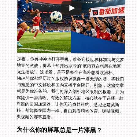
深夜，你兴冲冲地打开手机，准备迎接世界杯加纳与克罗
地亚的激战，屏幕上却弹出冰冷的“该内容在您所在地区
无法播放”。这场景，是不是每个在海外想看欧洲杯、
NBA的你都经历过？版权协议就像一道无形的墙，将我们
与熟悉的中文解说和国内直播平台隔开。别急，这篇文章
就是为你准备的。我们将深入剖析地区限制的根源，并为
你提供一套清晰、有效的解决方案，核心就在于选择一款
靠谱的回国加速器，让你无论身处纽约、悉尼还是莫斯
科，都能像在国内一样，自由观看腾讯体育、咪咕视频、
央视频的赛事直播。
为什么你的屏幕总是一片漆黑？