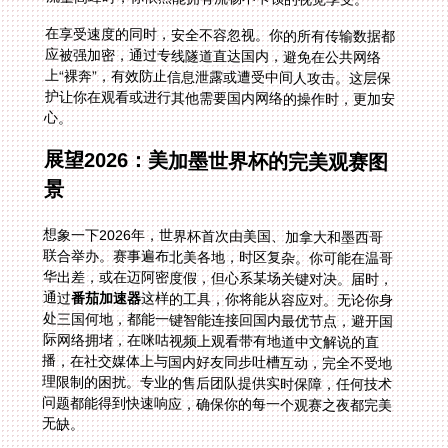
在享受速度的同时，安全不容忽视。你的所有传输数据都
应被强加密，通过专线隧道直达国内，避免在公共网络
上“裸奔”，有效防止信息泄露或遭受中间人攻击。这层保
护让你在观看或进行其他需要国内网络的操作时，更加安
心。
展望2026：美加墨世界杯的完美观赛图
景
想象一下2026年，世界杯首次由美国、加拿大和墨西哥
联合举办。赛事遍布北美各地，时区复杂。你可能在温哥
华出差，或在迈阿密度假，但心系某场关键对决。届时，
通过
番茄加速器
这样的工具，你将能从容应对。无论你身
处三国何地，都能一键智能连接回国内最优节点，避开国
际网络拥堵，在咪咕视频上观看带有地道中文解说的直
播，在社交媒体上与国内好友同步吐槽互动，完全不受地
理限制的困扰。专业的售后团队提供实时保障，任何技术
问题都能得到快速响应，确保你的每一个观赛之夜都完美
无缺。