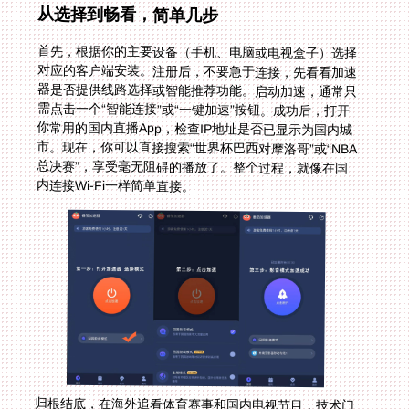
从选择到畅看，简单几步
首先，根据你的主要设备（手机、电脑或电视盒子）选择
对应的客户端安装。注册后，不要急于连接，先看看加速
器是否提供线路选择或智能推荐功能。启动加速，通常只
需点击一个“智能连接”或“一键加速”按钮。成功后，打开
你常用的国内直播App，检查IP地址是否已显示为国内城
市。现在，你可以直接搜索“世界杯巴西对摩洛哥”或“NBA
总决赛”，享受毫无阻碍的播放了。整个过程，就像在国
内连接Wi-Fi一样简单直接。
归根结底，在海外追看体育赛事和国内电视节目，技术门
槛不应成为享受热情的障碍。无论是解决眼前“在国外看
世界杯加纳 vs 克罗地亚无法播放”的窘境，还是为未来
2026年横跨北美三国的世界杯盛宴做准备，一套可靠的
技术方案都能让你彻底告别地域黑屏，重新拥抱那份带有
乡音解说、与同胞同频共振的观赛快乐。希望这份指南，