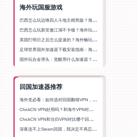
海外玩国服游戏
巴西怎么玩边锋四人斗地主精简版？海外游戏党的加速器终极选择
巴西怎么玩新笑傲江湖不卡顿？海外玩家国服游戏加速终极指南（附猫和老鼠一梦江湖实测）
英国打明日之后怎么提速的？海外畅玩国服游戏终极指南
足球世界国外加速器下载安装指南：海外党畅玩国服游戏的终极解决方案
国外玩合金弹头：觉醒用什么加速器？一份写给海外游子的畅玩指南
回国加速器推荐
海外党必看：如何选对回国翻墙VPN，无缝解锁国内资源？
ChickCN VPN好用吗？和海牛VPN对比哪个回国效果更好？
ChickCN VPN和当归VPN对比哪个回国效果更好？海外党亲测后选了它
深夜连不上Steam回国，我决定不再忍受这数字鸿沟