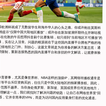
看欧洲杯就成了无数留学生和海外华人的心头之痛。你或许刚在莫斯科
冷地提示“仅限中国大陆地区播放”；或许你在新加坡满怀期待点开咪咕视
你在伦敦的午后想用抖音刷个比赛集锦，却只得到“当前地区不可播放”的
味，实在让人沮丧。问题的根源就在于这些国内直播平台拥有严格的地
被无情地拒之门外。别担心，这篇文章就是为你准备的解决方案总览：通
些限制，重新连接熟悉的国内直播平台和亲切的中文解说，让观赛体验
育赛事，尤其是像世界杯、NBA这样的顶级IP，其网络转播权通常是
音等平台斥巨资购买的，往往只是中国大陆地区的独家播放权。因此，
务范围不越界。当你身处俄罗斯、新加坡、英国或世界任何其他地方，
。理解这一点，我们就找到了解决问题的钥匙：让自己在网络世界里“回
器，它并非简单的VPN，而是为访问国内应用量身打造的优化通道。