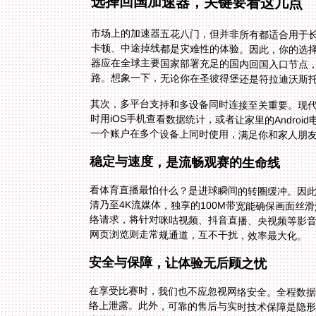
选择回国加速器，关键要看这几点
市场上的加速器五花八门，但并非所有都适合用于
卡顿、中途掉线都是灾难性的体验。因此，你的选
器应在全球主要国家部署充足的国内回国入口节点
路。想象一下，无论你在圣彼得堡还是符拉迪沃斯
其次，多平台支持和多设备同时连接至关重要。现代人
时用iOS手机查看数据统计，或者让家里的Andr
一个账户在多个设备上同时使用，满足你和家人朋
稳定与速度，是流畅观赛的生命线
看体育直播最怕什么？是进球瞬间的转圈缓冲。因
清乃至4K流媒体，独享的100M带宽能确保画面
络请求，将针对咪咕视频、抖音直播、央视频等影
网页浏览则走常规通道，互不干扰，效率最大化。
安全与保障，让体验无后顾之忧
在享受比赛时，我们也不应忽视网络安全。全程数据
络上泄露。此外，可靠的售后与实时技术保障是隐形