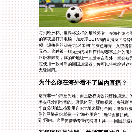
每到欧洲杯、世界杯这样的足球盛宴，在海外怎么
的寒夜里打开电脑，却发现CCTV5的直播页面冷
频，迎接你的却是“地区限制”的灰色屏障；又或者
无奈。这种被一堵无形的墙挡在精彩赛事之外的滋
区版权限制，你的IP地址一旦显示在海外，就会
过使用一款可靠的回国加速器，你可以轻松绕过这
无缝回归。
为什么你在海外看不了国内直播？
这并非平台故意为难，而是版权协议的硬性规定。体
按地域分割出售的。腾讯体育、咪咕视频、央视影
平台必须通过检测用户IP地址来履行合同，确保服
你的网络身份就是一个“海外用户”，自然会被拦截
到”国内。这需要借助专业的网络工具——回国加速