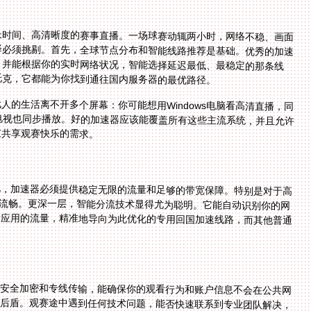
长时间、高清晰度的赛事直播。一场球赛动辄两小时，网络不稳、画面
择必须挑剔。首先，全球节点分布和智能线路推荐是基础。优秀的加速
，并能根据你的实时网络状况，智能选择延迟最低、最稳定的那条线
托克，它都能为你找到通往国内服务器的最优路径。
的生活离不开多个屏幕：你可能想用Windows电脑看高清直播，同
oid电视也同步播放。好的加速器应该能覆盖所有这些主流系统，并且允许
友共享观赛快乐的需求。
此，加速器必须提供稳定无限的流量和足够的带宽保障。特别是对于高
丝滑流畅。更深一层，智能分流技术显得尤为聪明。它能自动识别你的网
音应用的流量，精准地导向为此优化的专用回国加速线路，而其他普通
安全加密和专线传输，能确保你的观看行为和账户信息不会在公共网
后盾。观赛途中遇到任何技术问题，能否快速联系到专业团队解决，