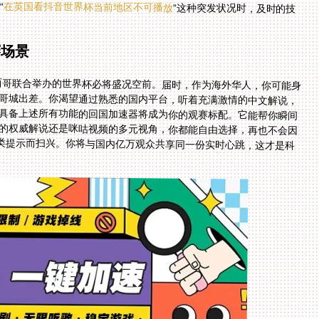
“
在英国看抖音世界杯当前地区不可播放
”这种突发状况时，及时的技
赛场景
墨西哥联合举办的世界杯必将盛况空前。届时，作为海外华人，你可能身
西哥城出差。你渴望通过熟悉的国内平台，听着充满激情的中文解说，
个具备上述所有功能的回国加速器将成为你的观赛标配。它能帮你瞬间
视的权威解说还是咪咕视频的多元视角，你都能自由选择，再也不会因
这类提示而扫兴。你将与国内亿万观众共享同一份实时心跳，这才是科