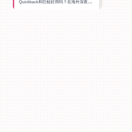
Quickback和巨鲸好用吗？在海外深夜想刷B站、追爱奇艺的你，或许正需要这份答案