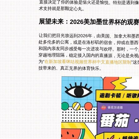
直接决定了你的体验是恼火还是愉悦。特别是遇到像
术支持就是那颗定心丸。
展望未来：2026美加墨世界杯的观
让我们把目光放远到2026年，由美国、加拿大和
处多伦多的公寓，或是在洛杉矶的宿舍，抑或在墨
和国内亲友同步感受每一次进攻与欢呼。那时，一
穿越地理阻隔，稳定接入国内的直播源，无论是央
为“
在新加坡看咪咕视频世界杯中文直播地区限制
”
技带来的、真正无界的体育快乐。