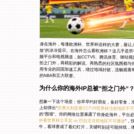
身在海外，每逢欧洲杯、世界杯这样的大赛，最让
放”的冰冷提示。在海外怎么看欧洲杯？这几乎是所
频平台和电视频道，如CCTV5、腾讯体育、咪咕视
拒之门外，再精彩的解说、再熟悉的社区氛围都与你
用专业的回国加速工具，绕过地域封锁，流畅观看每一
的NBA和五大联赛。
为什么你的海外IP总被“拒之门外”
想象一下这个场景：你早早约好朋友，备好零食，准
上却弹出“
在澳大利亚看CCTV5世界杯当前地区不
的“围墙”。你的网络位置暴露了你身处海外，平台
外看世界杯土耳其 vs 巴拉圭当前地区不可播放
”，
牛，看球赛成了看幻灯片，关键时刻还可能掉线，