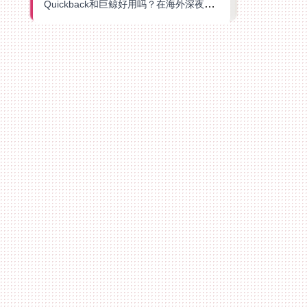
Quickback和巨鲸好用吗？在海外深夜想刷B站、追爱奇艺的你，或许正需要这份答案