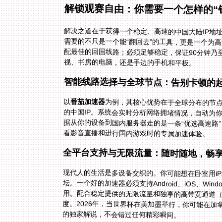
解锁观赛自由：你需要一个怎样的“
解决之道在于获得一个稳定、高速的中国大陆IP地
需要的不只是一个能“翻回去”的工具，更是一个为
配最佳的回国线路；必须足够稳定，保证90分钟
视、书房的电脑，还是手边的手机和平板。
智能线路选择与全球节点：告别卡顿的
以
番茄加速器
为例，其核心优势在于全球分布的节
的中国IP。系统会实时分析网络拥堵情况
据从你的设备到国内服务器走的是一条“优选
看影音直播和进行国内游戏时的专属加速体验。
全平台支持与无限流量：随时随地，畅
现代人的生活是多设备交织的。你可能想在卧室用iP
坛。一个好的加速器必须支持Android、iOS、Wi
用。配合稳定提供的无限流量和独享的高带宽通道（如
度。2026年，当世界杯在美加墨举行，你可能在加
的独家解说，不会错过任何精彩瞬间。