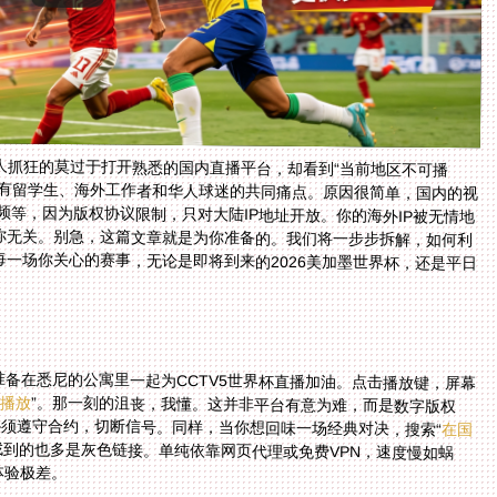
人抓狂的莫过于打开熟悉的国内直播平台，却看到“当前地区不可播
有留学生、海外工作者和华人球迷的共同痛点。原因很简单，国内的视
频等，因为版权协议限制，只对大陆IP地址开放。你的海外IP被无情地
无关。别急，这篇文章就是为你准备的。我们将一步步拆解，如何利
场你关心的赛事，无论是即将到来的2026美加墨世界杯，还是平日
？
备在悉尼的公寓里一起为CCTV5世界杯直播加油。点击播放键，屏幕
可播放
”。那一刻的沮丧，我懂。这并非平台有意为难，而是数字版权
必须遵守合约，切断信号。同样，当你想回味一场经典对决，搜索“
在国
找到的也多是灰色链接。单纯依靠网页代理或免费VPN，速度慢如蜗
体验极差。