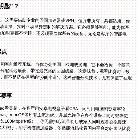
钥匙”？
址。这需要借助专业的回国加速器或VPN。但并非所有工具都适用。你
高清直播、实时互动量身定制的解决方案。它必须足够智能，能为你匹
乃至加时赛都不卡顿；还必须覆盖你所有的设备，无论是客厅的智能电
起点
点和智能推荐系统。当你身处美国、欧洲或澳洲，它不会给你一个随意
，自动为你分配延迟最低、带宽最充裕的回国线路。这意味着，观看比赛时，数
高速路”，而不是挤在拥堵的“乡间小道”。这种智能分流技术，尤其保证了在观
享赛事
ad看英超，在客厅用安卓电视盒子看CBA，同时用电脑浏览赛事论
ndows、macOS等所有主流系统，并且允许你在多个设备上同时登录使
100Mbps专线），你无需担心流量耗尽或家人同时观看会拖慢速
拿大旅行，用手机连接加速器，依然能流畅收看国内平台对韩国队比赛