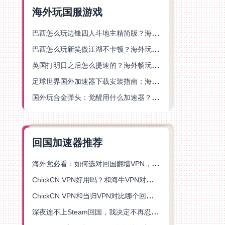
海外玩国服游戏
巴西怎么玩边锋四人斗地主精简版？海外游戏党的加速器终极选择
巴西怎么玩新笑傲江湖不卡顿？海外玩家国服游戏加速终极指南（附猫和老鼠一梦江湖实测）
英国打明日之后怎么提速的？海外畅玩国服游戏终极指南
足球世界国外加速器下载安装指南：海外党畅玩国服游戏的终极解决方案
国外玩合金弹头：觉醒用什么加速器？一份写给海外游子的畅玩指南
回国加速器推荐
海外党必看：如何选对回国翻墙VPN，无缝解锁国内资源？
ChickCN VPN好用吗？和海牛VPN对比哪个回国效果更好？
ChickCN VPN和当归VPN对比哪个回国效果更好？海外党亲测后选了它
深夜连不上Steam回国，我决定不再忍受这数字鸿沟