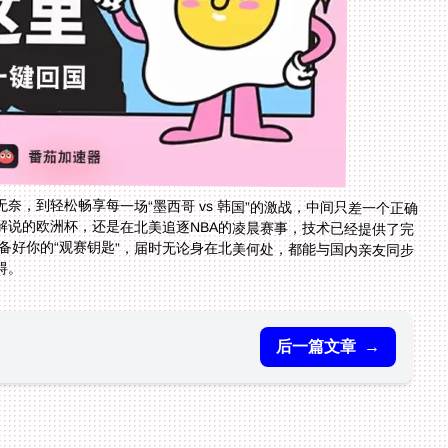
无奈，到轻松畅享每一场“墨西哥 vs 韩国”的激战，中间只差一个正确
解说的欧洲杯，还是在北美追逐NBA的凌晨赛事，技术已经提供了完
准备好你的“观赛钥匙”，届时无论身在北美何处，都能与国内亲友同步
碍。
后一篇文章
→