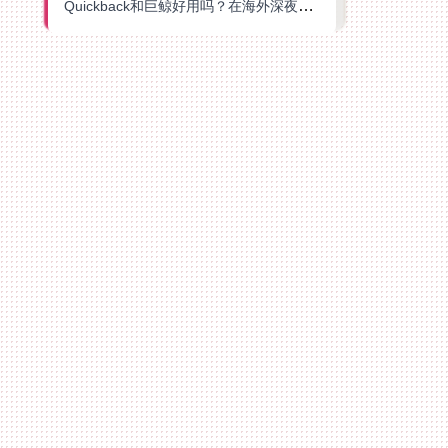
Quickback和巨鲸好用吗？在海外深夜想刷B站、追爱奇艺的你，或许正需要这份答案