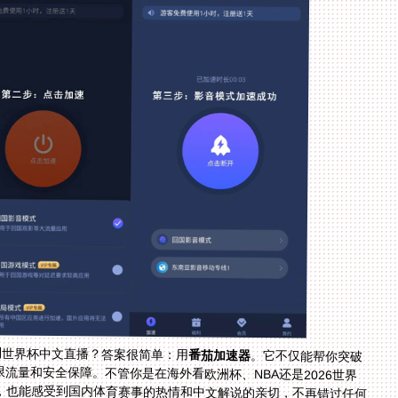
地利世界杯中文直播？答案很简单：用
番茄加速器
。它不仅能帮你突破
IP限制，还能提供流畅的观赛体验、多设备支持、无限流量和安全保障。不管你是在海外看欧洲杯、NBA还是2026世界
，也能感受到国内体育赛事的热情和中文解说的亲切，不再错过任何