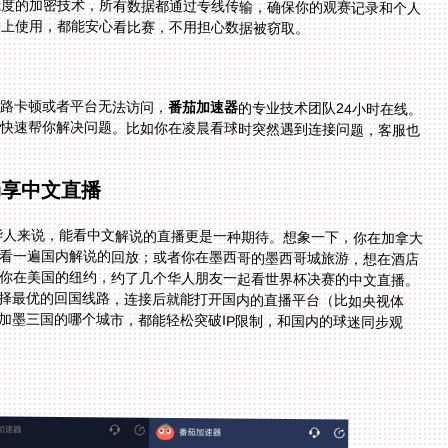
强度的加密技术，所有数据都通过专线传输，确保你的观赛记录和个人
网络上使用，都能安心看比赛，不用担心数据被窃取。
线路卡顿或者平台无法访问，
番茄加速器
的专业技术团队24小时在线。
你可以通过客服热线或者在线聊天随时咨询，他们会快速帮你解决问题。比如你在凌晨看球时突然遇到连接问题，客服也
畅享中文直播
外华人来说，能看中文解说的直播更是一种期待。想象一下，你在加拿大
再看一遍国内解说的回放；或者你在墨西哥的墨西哥城旅游，想在酒店
至你在美国的纽约，约了几个华人朋友一起看世界杯决赛的中文直播。
择最优的回国线路，连接后就能打开国内的直播平台（比如央视体
。不管你在美加墨三国的哪个城市，都能轻松突破IP限制，和国内的球迷同步观