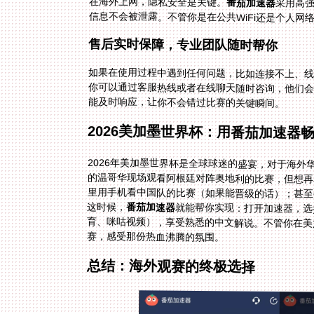
在海外上网，隐私安全是关键。
番茄加速器
采用高
信息不会被泄露。不管你是在公共WiFi还是个人
售后实时保障，专业团队随时帮你
如果在使用过程中遇到任何问题，比如连接不上、
能及时响应，让你不会错过比赛的关键瞬间。
2026美加墨世界杯：用番茄加速器
2026年美加墨世界杯是全球球迷的盛宴，对于海
的温哥华现场观看阿根廷对阵奥地利的比赛，但想
里用手机看中国队的比赛（如果能晋级的话）；甚
这时候，
番茄加速器
就能帮你实现：打开加速器，选
育、咪咕视频），享受熟悉的中文解说
赛，感受那份热血沸腾的氛围。
总结：海外观赛的终极选择