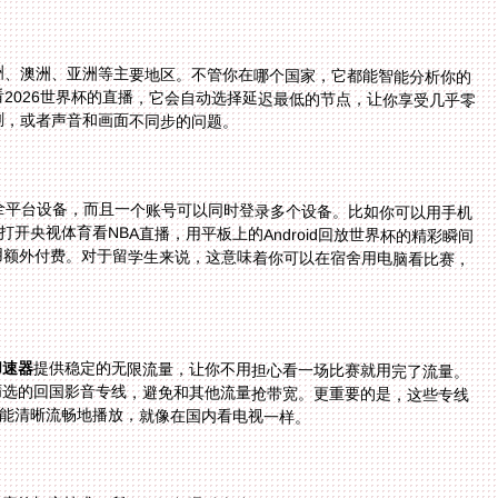
洲、澳洲、亚洲等主要地区。不管你在哪个国家，它都能智能分析你的
拿大看2026世界杯的直播，它会自动选择延迟最低的节点，让你享受几乎零
刻，或者声音和画面不同步的问题。
、mac等全平台设备，而且一个账号可以同时登录多个设备。比如你可以用手机
ndows打开央视体育看NBA直播，用平板上的Android回放世界杯的精彩瞬间
，也不用额外付费。对于留学生来说，这意味着你可以在宿舍用电脑看比赛，
加速器
提供稳定的无限流量，让你不用担心看一场比赛就用完了流量。
而且它的智能分流技术，会把观赛流量优先分配到精选的回国影音专线，避免和其他流量抢带宽。更重要的是，这些专线
也能清晰流畅地播放，就像在国内看电视一样。