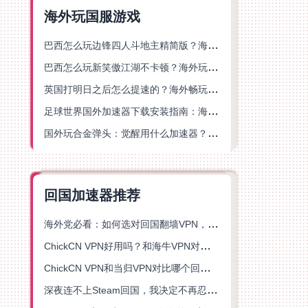
海外玩国服游戏
巴西怎么玩边锋四人斗地主精简版？海外游戏党的加速器终极选择
巴西怎么玩新笑傲江湖不卡顿？海外玩家国服游戏加速终极指南（附猫和老鼠一梦江湖实测）
英国打明日之后怎么提速的？海外畅玩国服游戏终极指南
足球世界国外加速器下载安装指南：海外党畅玩国服游戏的终极解决方案
国外玩合金弹头：觉醒用什么加速器？一份写给海外游子的畅玩指南
回国加速器推荐
海外党必看：如何选对回国翻墙VPN，无缝解锁国内资源？
ChickCN VPN好用吗？和海牛VPN对比哪个回国效果更好？
ChickCN VPN和当归VPN对比哪个回国效果更好？海外党亲测后选了它
深夜连不上Steam回国，我决定不再忍受这数字鸿沟