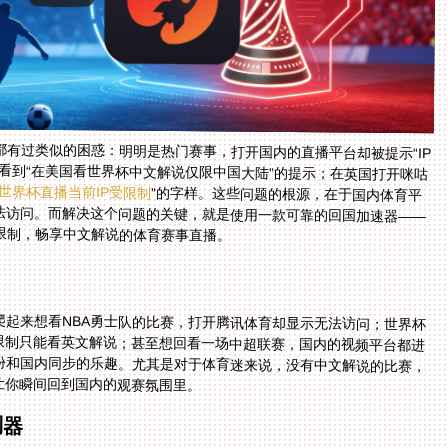
有过类似的困惑：明明是热门赛事，打开国内的直播平台却被提示“IP
看到“在美国看世界杯中文解说仅限中国大陆”的提示；在英国打开咪咕
世界杯直播当前IP受限制
”的字样。这些问题的根源，在于国内体育平
台的版权协议通常只覆盖中国大陆地区，海外IP无法访问。而解决这个问题的关键，就是使用一款可靠的回国加速器——
限制，畅享中文解说的体育赛事直播。
爬起来想看NBA勇士队的比赛，打开腾讯体育却显示无法访问；世界杯
P限制只能看英文解说；甚至想回看一场中超联赛，国内的视频平台都进
份和国内同步的乐趣。尤其是对于体育迷来说，没有中文解说的比赛，
让你瞬间回到国内的观赛氛围里。
利器