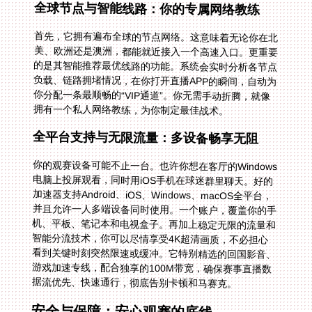
全球节点与智能线路：你的专属网络教练
首先，它拥有遍布全球的节点网络。这意味着无论你在北
美、欧洲还是澳洲，都能就近接入一个高速入口。更重要
的是其智能推荐最优线路的功能。系统会实时分析各节点
负载、链路拥堵情况，在你打开直播APP的瞬间，自动为
你分配一条最顺畅的“VIP通道”。你无需手动折腾，就像
拥有一个私人网络教练，为你制定最佳战术。
全平台支持与无限流量：多设备畅享无阻
你的观赛设备可能不止一台。也许你想在客厅的Windows
电脑上投屏观看，同时用iOS手机在球迷群里聊天。好的
加速器支持Android、iOS、Windows、macOS全平台，
并且允许一人多端设备同时使用。一个账户，覆盖你的手
机、平板、笔记本和电视盒子。再加上稳定无限的流量和
智能分流技术，你可以尽情享受4K超清画质，不必担心
看到关键时刻突然限速或缓冲。它特别精选的回国影音、
游戏加速专线，配合独享的100M带宽，确保赛事直播数
据流优先、快速通行，彻底告别卡顿和马赛克。
安全与保障：安心观赛的底线