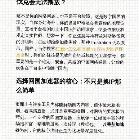
伐克会无法播放？
这不是你的网络问题，也不是平台故障。这是数字国界的
现实。当你身处海外，你的设备IP地址会暴露你的地理位
置。直播平台检测到非中国IP的访问请求，便会依据版权
规定直接拦截。想象一下，你正焦急等待荷兰对斯洛伐克
的开场哨，页面却始终加载失败，那种 frustration 无以复
加。同样，当你搜索
在国外怎么看德国 vs 库拉索世界杯
直播
时，得到的往往是无效的盗链或模糊的卫星信号。你
需要的是一个稳定、安全、高速的中国网络通道，让你的
设备在平台眼中“回到”国内。
选择回国加速器的核心：不只是换IP那
么简单
市面上有许多工具声称能解锁国内内容，但体验天差地
别。看高清直播，尤其是赛事高峰期，对网络的要求极为
苛刻。一个专业的回国加速器，应该像一位经验丰富的球
场指挥官，精准调度每一次传球（数据包）。以
番茄加速
器
为例，它的核心功能正是为此场景深度优化。