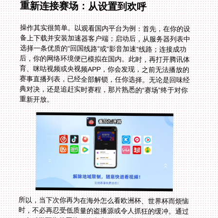
重新连接赛场：从设置到欢呼
操作其实很简单。以观看国内平台为例：首先，在你的设
备上下载并安装加速器客户端；启动后，从服务器列表中
选择一条优质的“回国线路”或“影音加速”线路；连接成功
后，你的网络环境便已模拟在国内。此时，再打开腾讯体
育、咪咕视频或央视频APP，你会发现，之前无法播放的
赛事直播列表，已经全部解锁，任你选择。无论是回味经
典对决，还是追赶实时赛程，那片熟悉的“赛场”终于对你
重新开放。
所以，当下次你再为在海外怎么看欧洲杯、世界杯而烦恼
时，不必再忍受低质量的盗播源或令人抓狂的缓冲。通过
一套科学可靠的网络解决方案，你可以轻松还原最理想的
观赛体验。技术消除了距离，让那份源自故土的解说声与
赛场激情，清晰、稳定、安全地抵达你海外的窗前。准备