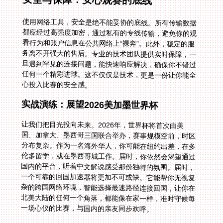
使用网络工具，安全是绝不能妥协的底线。所有传输数据
都应经过高强度加密，通过私有的专线传输，避免你的观
看行为和账户信息在公共网络上“裸奔”。此外，稳定的服
务离不开强大的售后。专业的技术团队提供实时保障，一
旦遇到罕见的连接问题，能快速响应解决，确保你不错过
任何一个精彩进球。这不仅仅是技术，更是一份让你能全
心投入比赛的安全感。
实战演练：展望2026美加墨世界杯
让我们把目光投向未来。2026年，世界杯将首次由美
国、加拿大、墨西哥三国联合举办，赛事规模空前，时区
分布复杂。作为一名海外华人，你可能在纽约出差，在多
伦多留学，或在墨西哥城工作。届时，你依然会渴望通过
国内的平台，听着中文解说感受那份独特的氛围。届时，
一个可靠的回国加速器将更加不可或缺。它能帮你无视复
杂的跨国网络环境，智能选择最速路径连接回国，让你在
北美大陆的任何一个角落，都能像在家一样，准时守候每
一场心仪的比赛，与国内的亲友同步欢呼。