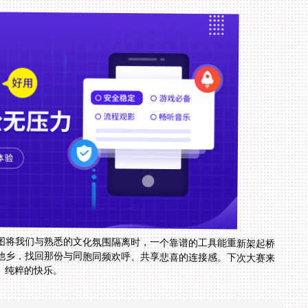
图将我们与熟悉的文化氛围隔离时，一个靠谱的工具能重新架起桥
他乡，找回那份与同胞同频欢呼、共享悲喜的连接感。下次大赛来
、纯粹的快乐。