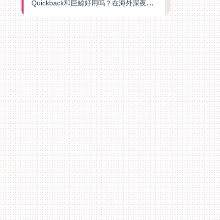
Quickback和巨鲸好用吗？在海外深夜想刷B站、追爱奇艺的你，或许正需要这份答案