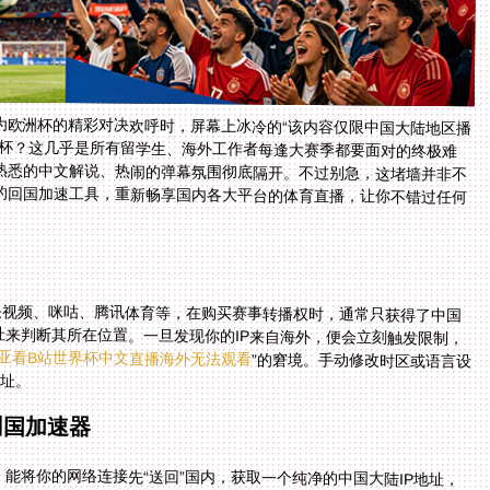
为欧洲杯的精彩对决欢呼时，屏幕上冰冷的“该内容仅限中国大陆地区播
洲杯？这几乎是所有留学生、海外工作者每逢大赛季都要面对的终极难
熟悉的中文解说、热闹的弹幕氛围彻底隔开。不过别急，这堵墙并非不
的回国加速工具，重新畅享国内各大平台的体育直播，让你不错过任何
央视频、咪咕、腾讯体育等，在购买赛事转播权时，通常只获得了中国
址来判断其所在位置。一旦发现你的IP来自海外，便会立刻触发限制，
亚看B站世界杯中文直播海外无法观看
”的窘境。手动修改时区或语言设
地址。
回国加速器
能将你的网络连接先“送回”国内，获取一个纯净的中国大陆IP地址，
N。但并非所有加速器都能胜任观看高清直播的重任。一场90分钟的比