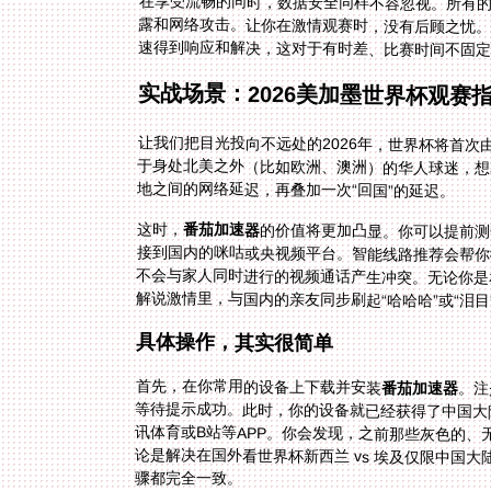
在享受流畅的同时，数据安全同样不容忽视。所有
露和网络攻击。让你在激情观赛时，没有后顾之忧
速得到响应和解决，这对于有时差、比赛时间不固
实战场景：2026美加墨世界杯观赛
让我们把目光投向不远处的2026年，世界杯将首
于身处北美之外（比如欧洲、澳洲）的华人球迷，
地之间的网络延迟，再叠加一次“回国”的延迟。
这时，
番茄加速器
的价值将更加凸显。你可以提前测
接到国内的咪咕或央视频平台。智能线
不会与家人同时进行的视频通话产生冲
解说激情里，与国内的亲友同步刷起“哈哈哈”或“泪
具体操作，其实很简单
首先，在你常用的设备上下载并安装
番茄加速器
。注
等待提
讯体育
论是解
骤都完全一致。