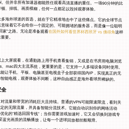
卡顿、掉线、画质模糊，任何一点都足以毁掉观赛体验。
众多海外球迷的首选，就在于它精准地击中了这些痛点。它的全球节点
前最优的回国线路。这意味着它不会给你一个固定的、可能拥堵的服务器，而是像一位聪明
回家”之路。无论是准备观看
在国外如何看世界杯西班牙 vs 佛得角
这样
关重要。
视上大屏观看，在通勤路上用手机查看集锦，又或是在书房用电脑浏览
indows、mac四大主流系统，更重要的是，它支持一人多端设备同时使用。
号，一个账号就能让手机、平板、电脑甚至电视盒子全部获得国内IP，实现真正的无
的智能电视，观赛体验不间断，这种自由感正是海外看球所稀缺的。
安全
对流量和带宽的消耗巨大且持续。普通的VPN可能限速限流，看到关
稳定的无限流量，并具备智能分流技术。它能自动识别你的网络活动
打开直播平台，数据会自动走上为影音直播优化的“精选回国专线”；当你需要游戏加速时，它又会切换到游戏专
甚至蓝光画质的流畅播放，让每一个进球回放都丝般顺滑。