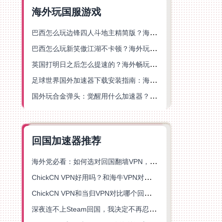
海外玩国服游戏
巴西怎么玩边锋四人斗地主精简版？海外游戏党的加速器终极选择
巴西怎么玩新笑傲江湖不卡顿？海外玩家国服游戏加速终极指南（附猫和老鼠一梦江湖实测）
英国打明日之后怎么提速的？海外畅玩国服游戏终极指南
足球世界国外加速器下载安装指南：海外党畅玩国服游戏的终极解决方案
国外玩合金弹头：觉醒用什么加速器？一份写给海外游子的畅玩指南
回国加速器推荐
海外党必看：如何选对回国翻墙VPN，无缝解锁国内资源？
ChickCN VPN好用吗？和海牛VPN对比哪个回国效果更好？
ChickCN VPN和当归VPN对比哪个回国效果更好？海外党亲测后选了它
深夜连不上Steam回国，我决定不再忍受这数字鸿沟