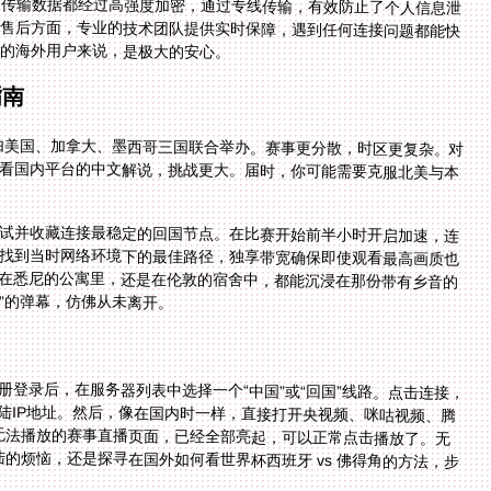
的传输数据都经过高强度加密，通过专线传输，有效防止了个人信息泄
。售后方面，专业的技术团队提供实时保障，遇到任何连接问题都能快
定的海外用户来说，是极大的安心。
指南
次由美国、加拿大、墨西哥三国联合举办。赛事更分散，时区更复杂。对
想看国内平台的中文解说，挑战更大。届时，你可能需要克服北美与本
试并收藏连接最稳定的回国节点。在比赛开始前半小时开启加速，连
路推荐会帮你找到当时网络环境下的最佳路径，独享带宽确保即使观看最高画质也
突。无论你是在悉尼的公寓里，还是在伦敦的宿舍中，都能沉浸在那份带有乡音的
目”的弹幕，仿佛从未离开。
册登录后，在服务器列表中选择一个“中国”或“回国”线路。点击连接，
示成功。此时，你的设备就已经获得了中国大陆IP地址。然后，像在国内时一样，直接打开央视频、咪咕视频、腾
或B站等APP。你会发现，之前那些灰色的、无法播放的赛事直播页面，已经全部亮起，可以正常点击播放了。无
决在国外看世界杯新西兰 vs 埃及仅限中国大陆的烦恼，还是探寻在国外如何看世界杯西班牙 vs 佛得角的方法，步