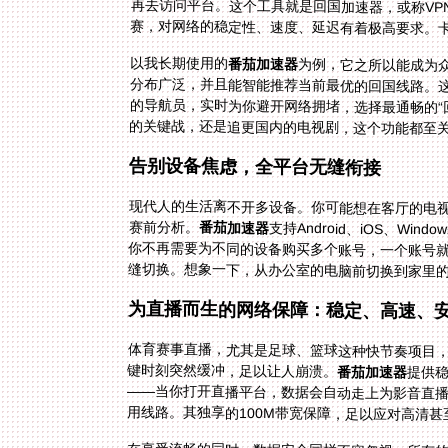
赛，对网络的稳定性、速度、延迟有着极高要求。
以我长期使用的
番茄加速器
为例，它之所以能成为
分布广泛，并且能智能推荐当
的导航员，实时为你避开网络拥堵，选择最通畅的“
的关键战，还是追更国内的电视剧，这个功能都至
告别设备焦虑，全平台无缝衔接
现代人的生活离不开多设备。你可能想在客厅的电
赛前分析。
番茄加速器
支持Android、iOS、W
你不再需要为不同的设备购买多个账
缝切换。想象一下，从办公室的电脑前切换到家里
为直播而生的网络保障：稳定、高速、
体育赛事直播，尤其是足球、篮球这种快节奏项目，
键时刻突然缓冲，足以让人崩溃。
番茄加速器
提供
——当你
用线路。其独享的100M带宽保障，足以应对高清