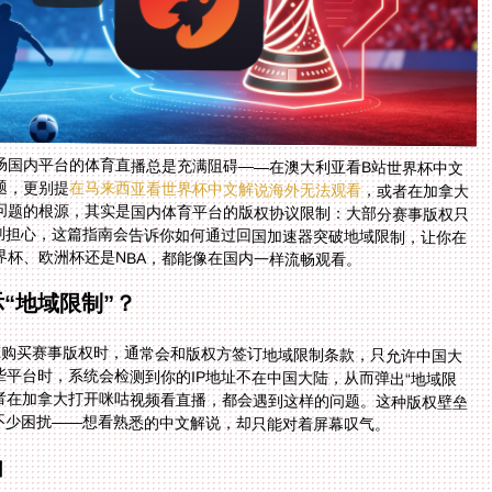
场国内平台的体育直播总是充满阻碍——在澳大利亚看B站世界杯中文
题，更别提
在马来西亚看世界杯中文解说海外无法观看
，或者在加拿大
看咪咕视频世界杯直播仅限中国大陆的情况。这些问题的根源，其实是国内体育平台的版权协议限制：大部分赛事版权只
允许中国大陆IP访问，海外IP会被直接拦截。不过别担心，这篇指南会告诉你如何通过回国加速器突破地域限制，让你在
杯、欧洲杯还是NBA，都能像在国内一样流畅观看。
“地域限制”？
在购买赛事版权时，通常会和版权方签订地域限制条款，只允许中国大
平台时，系统会检测到你的IP地址不在中国大陆，从而弹出“地域限
者在加拿大打开咪咕视频看直播，都会遇到这样的问题。这种版权壁垒
不少困扰——想看熟悉的中文解说，却只能对着屏幕叹气。
由