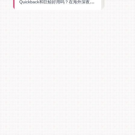
Quickback和巨鲸好用吗？在海外深夜想刷B站、追爱奇艺的你，或许正需要这份答案