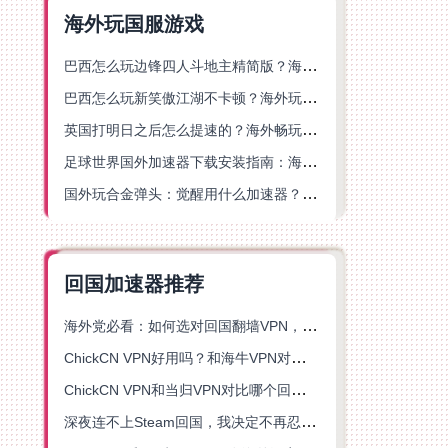
海外玩国服游戏
巴西怎么玩边锋四人斗地主精简版？海外游戏党的加速器终极选择
巴西怎么玩新笑傲江湖不卡顿？海外玩家国服游戏加速终极指南（附猫和老鼠一梦江湖实测）
英国打明日之后怎么提速的？海外畅玩国服游戏终极指南
足球世界国外加速器下载安装指南：海外党畅玩国服游戏的终极解决方案
国外玩合金弹头：觉醒用什么加速器？一份写给海外游子的畅玩指南
回国加速器推荐
海外党必看：如何选对回国翻墙VPN，无缝解锁国内资源？
ChickCN VPN好用吗？和海牛VPN对比哪个回国效果更好？
ChickCN VPN和当归VPN对比哪个回国效果更好？海外党亲测后选了它
深夜连不上Steam回国，我决定不再忍受这数字鸿沟