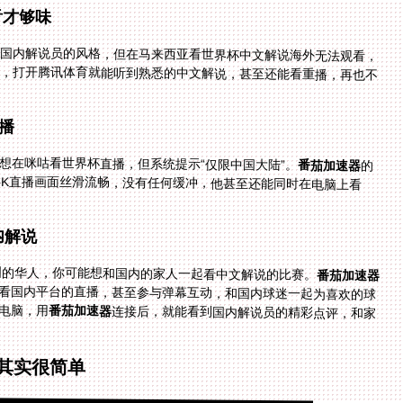
音才够味
欢国内解说员的风格，但在马来西亚看世界杯中文解说海外无法观看，
路，打开腾讯体育就能听到熟悉的中文解说，甚至还能看重播，再也不
播
想在咪咕看世界杯直播，但系统提示“仅限中国大陆”。
番茄加速器
的
咪咕专线帮了他大忙——连接后，独享100M带宽让4K直播画面丝滑流畅，没有任何缓冲，他甚至还能同时在电脑上看
内解说
美国的华人，你可能想和国内的家人一起看中文解说的比赛。
番茄加速器
看国内平台的直播，甚至参与弹幕互动，和国内球迷一起为喜欢的球
电脑，用
番茄加速器
连接后，就能看到国内解说员的精彩点评，和家
其实很简单