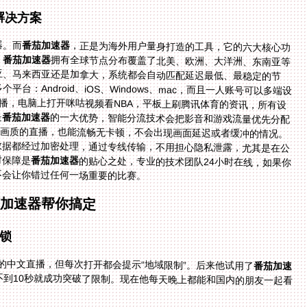
解决方案
器。而
番茄加速器
，正是为海外用户量身打造的工具，它的六大核心功
，
番茄加速器
拥有全球节点分布覆盖了北美、欧洲、大洋洲、东南亚等
多个地区，智能推荐最优线路——不管你在澳大利亚、马来西亚还是加拿大，系统都会自动匹配延迟最低、最稳定的节
点，让你连接回国网络的速度更快。其次，它支持多个平台：Android、iOS、Windows、mac，而且一人账号可以多端设
备同时使用。比如你可以在手机上看B站的世界杯直播，电脑上打开咪咕视频看NBA，平板上刷腾讯体育的资讯，所有设
是
番茄加速器
的一大优势，智能分流技术会把影音和游戏流量优先分配
到精选的回国专线，加上独享100M带宽，就算是4K画质的直播，也能流畅无卡顿，不会出现画面延迟或者缓冲的情况。
另外，数据安全加密和专线传输也是关键——所有数据都经过加密处理，通过专线传输，不用担心隐私泄露，尤其是在公
时保障是
番茄加速器
的贴心之处，专业的技术团队24小时在线，如果你
不会让你错过任何一场重要的比赛。
茄加速器帮你搞定
锁
的中文直播，但每次打开都会提示“地域限制”。后来他试用了
番茄加速
，不到10秒就成功突破了限制。现在他每天晚上都能和国内的朋友一起看