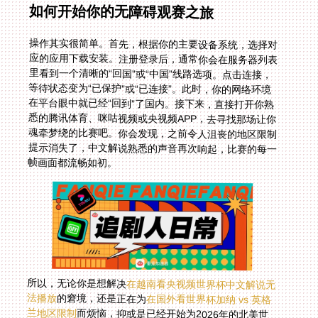
如何开始你的无障碍观赛之旅
操作其实很简单。首先，根据你的主要设备系统，选择对
应的应用下载安装。注册登录后，通常你会在服务器列表
里看到一个清晰的“回国”或“中国”线路选项。点击连接，
等待状态变为“已保护”或“已连接”。此时，你的网络环境
在平台眼中就已经“回到”了国内。接下来，直接打开你熟
悉的腾讯体育、咪咕视频或央视频APP，去寻找那场让你
魂牵梦绕的比赛吧。你会发现，之前令人沮丧的地区限制
提示消失了，中文解说熟悉的声音再次响起，比赛的每一
帧画面都流畅如初。
所以，无论你是想解决
在越南看央视频世界杯中文解说无
法播放
的窘境，还是正在为
在国外看世界杯加纳 vs 英格
兰地区限制
而烦恼，抑或是已经开始为2026年的北美世
界杯盛宴做准备，问题的答案都指向同一个核心：找到那
座真正高效、稳定、安全的数字桥梁。它消弭的不仅是地
理距离，更是那份与家乡文化共鸣的隔阂。下一次欧洲
杯、世界杯来临，你需要的不是焦虑地四处寻找盗链信