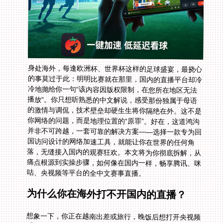
身处海外，每逢欧洲杯、世界杯这样的足球盛宴，最挠心
的事莫过于此：明明比赛就在那里，国内的直播平台却冷
冷地抛给你一句“该内容因版权限制，在您所在地区无法
播放”。你只想听熟悉的中文解说，感受那份独属于母语
的激情与调侃，技术壁垒却硬生生将你隔绝在外。这不是
你网络的问题，而是地理位置的“原罪”。好在，这道鸿沟
并非不可跨越，一套可靠的解决方案——选择一款专为回
国访问设计的网络加速工具，就能让你在世界的任何角
落，无缝接入国内的观赛狂欢。本文将为你彻底拆解，从
痛点根源到实操步骤，如何像在国内一样，畅享腾讯、咪
咕、央视频等平台的全中文赛事直播。
为什么你在海外打不开国内的直播？
想象一下，你正在越南出差或旅行，晚饭后想打开央视频
重温昨晚世界杯的精彩集锦，屏幕却一直转圈，最后提示
无法播放。或者，你定居加拿大，想通过国内平台观看世
界杯加纳对阵英格兰的关键战役，却遭遇了冰冷的地区限
制提示。这背后的核心原因，是流媒体平台的“地理围
栏”。为了遵守复杂的国际版权协议，平台会根据你的IP
地址来判断你的所在地。一旦检测到你的IP属于海外，访
问就会被拦截。你的网络链路需要跨越千山万水，不仅延
迟高，还极易在关键节点被“墙”或限制。这时，你需要的
是一个能提供国内原生IP地址、并且线路足够稳定的“桥