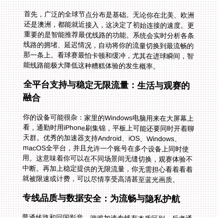
首先，广泛的全球节点分布是基础。无论你在北美、欧洲
还是澳洲，都能就近接入，这决定了初始连接的速度。更
重要的是智能推荐最优线路的功能。系统会实时分析各条
线路的拥堵、延迟情况，自动将你的流量切换到最流畅的
那一条上。看球赛最怕卡顿和缓冲，尤其在进球瞬间，智
能线路能极大降低这种糟糕体验的发生概率。
全平台支持与稳定无限流量：生活与观赛的
融合
你的设备可能很杂：家里的Windows电脑用来在大屏幕上
看，通勤时用iPhone刷集锦，平板上可能还要同时开着聊
天群。优秀的加速器支持Android、iOS、Windows、
macOS全平台，并且允许一个账号在多个设备上同时使
用。这意味着你可以在不同场景间无缝切换，观赛体验不
中断。再加上稳定提供的无限流量，你无需担心看着看着
就被限速或计费，可以尽情享受高清甚至蓝光画质。
专线品质与数据安全：为流畅与隐私护航
普通线路和回国影音、游戏加速专线有本质区别。后者通
常拥有独享或更高优先级的带宽资源，比如独享100M带
宽保障，能有效应对直播高峰期的网络拥堵，实现智能分
流，让视频数据优先通过。同时，全程的数据安全加密和
专线传输至关重要。这不仅能防止你的观看行为和数据被
窥探，也确保了连接本身的稳定和可靠，避免了公用线路