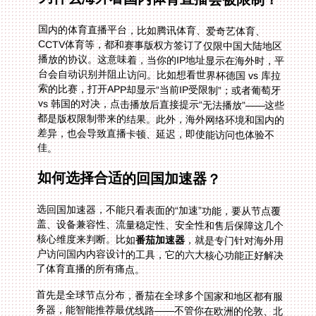
国内的体育直播平台，比如腾讯体育、爱奇艺体育、
CCTV体育等，都和赛事版权方签订了仅限中国大陆地区
播放的协议。这意味着，当你的IP地址显示在海外时，平
台会自动识别并阻止访问。比如想看世界杯德国 vs 库拉
索的比赛，打开APP却显示“当前IP受限制”；或者葡萄牙
vs 韩国的对决，点击播放后直接提示“无法播放”——这些
都是版权限制带来的结果。此外，海外网络环境和国内的
差异，也会导致直播卡顿、延迟，即使能访问也体验不
佳。
如何选择合适的回国加速器？
选回国加速器，不能只看表面的“加速”功能，要从节点覆
盖、设备兼容性、流量稳定性、安全性和售后保障这几个
核心维度来判断。比如
番茄加速器
，就是专门针对海外用
户访问国内内容设计的工具，它的六大核心功能正好解决
了体育直播的所有痛点。
首先是全球节点分布，番茄在全球多个国家和地区都有服
务器，能智能推荐最优线路——不管你在欧洲的伦敦、北
美的纽约还是澳洲的悉尼，都能快速连接到国内的节点，
减少延迟。其次是多平台支持，它覆盖Android、iOS、
Windows、mac四大系统，而且允许一人多端同时使用，
你可以用手机看直播、电脑看回放，甚至平板投屏到电视