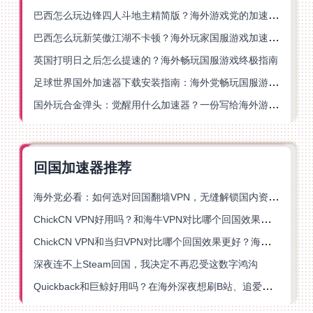
巴西怎么玩边锋四人斗地主精简版？海外游戏党的加速器终极选择
巴西怎么玩新笑傲江湖不卡顿？海外玩家国服游戏加速终极指南（附猫和老鼠一梦江湖实测）
英国打明日之后怎么提速的？海外畅玩国服游戏终极指南
足球世界国外加速器下载安装指南：海外党畅玩国服游戏的终极解决方案
国外玩合金弹头：觉醒用什么加速器？一份写给海外游子的畅玩指南
回国加速器推荐
海外党必看：如何选对回国翻墙VPN，无缝解锁国内资源？
ChickCN VPN好用吗？和海牛VPN对比哪个回国效果更好？
ChickCN VPN和当归VPN对比哪个回国效果更好？海外党亲测后选了它
深夜连不上Steam回国，我决定不再忍受这数字鸿沟
Quickback和巨鲸好用吗？在海外深夜想刷B站、追爱奇艺的你，或许正需要这份答案