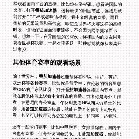
比赛，打开
番茄加速器
，选择最快的回国节点，连接后就
能打开CCTV5或者咪咕视频，看中文解说的直播。而且
番茄的无限流量和高带宽，即使是世界杯决赛这样的高峰
时段，也能保证画面清晰流畅，不会因为网络拥堵而卡
顿。想象一下，在异国他乡的深夜，你和国内的朋友同步
观看世界杯决赛，一起欢呼雀跃，那种感觉就像从未离开
过家乡。
其他体育赛事的观看场景
除了世界杯，
番茄加速器
还能帮你看NBA、中超、英超、
欧洲杯等各种赛事。比如你是留学生，在伦敦的宿舍里想
看CBA的广东队比赛，打开
番茄加速器
连接国内节点，就
能在腾讯体育上观看中文解说的直播。或者你是海外工作
者，在悉尼的办公室里，午休时想看NBA湖人vs勇士的比
赛，用
番茄加速器
连接后，就能在爱奇艺体育上流畅观
看，甚至可以投屏到办公室的电视上，和同事一起看球。
还有一些冷门赛事，比如中甲联赛、女排世锦赛，国内平
台也有直播，但海外访问会受限。用
番茄加速器
，你就能
轻松解锁这些内容，满足自己的观赛需求。比如你喜欢看
女排比赛，在纽约打开央视体育APP，之前显示地区限