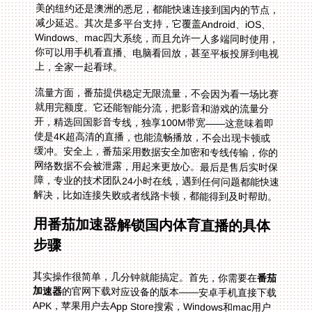
上，全家一起看球。
流量方面，番茄提供稳定无限流量，不会因为看一场比赛
就用完额度。它还能智能分流，把影音和游戏的流量分
开，精选回国影音专线，独享100M带宽——这意味着即
使是4K超高清的直播，也能流畅播放，不会出现卡顿或
缓冲。安全上，番茄采用数据安全加密和专线传输，你的
网络数据不会被泄露，用起来更放心。最后是售后实时保
障，专业的技术团队24小时在线，遇到任何问题都能快速
解决，比如连接失败或者线路卡顿，都能得到及时帮助。
用番茄加速器解锁国内体育直播的具体
步骤
其实操作很简单，几分钟就能搞定。首先，你需要在
番茄
加速器
的官网下载对应设备的版本——安卓手机直接下载
APK，苹果用户去App Store搜索，Windows和mac用户
也有对应的安装包。然后注册一个账号，选择合适的套餐
（很多新人还有免费试用）。接下来，打开加速器，在节
点列表里选择“回国影音专线”，点击连接。等连接成功
后，你的IP就会变成国内的地址，这时候打开国内的体育
APP，比如腾讯体育看NBA，或者爱奇艺体育看中超，就