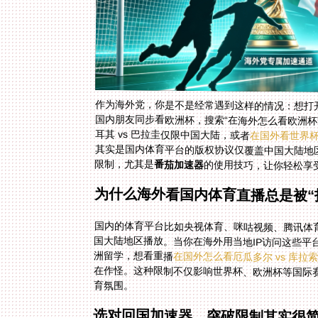
作为海外党，你是不是经常遇到这样的情况：想打开
国内朋友同步看欧洲杯，搜索“在海外怎么看欧洲
耳其 vs 巴拉圭仅限中国大陆，或者
在国外看世界杯
限制，尤其是
番茄加速器
的使用技巧，让你轻松享
为什么海外看国内体育直播总是被“
国内的体育平台比如央视体育、咪咕视频、腾讯体
国大陆地区播放。当你在海外用当地IP访问这些
洲留学，想看重播
在国外怎么看厄瓜多尔 vs 库拉
育氛围。
选对回国加速器，突破限制其实很