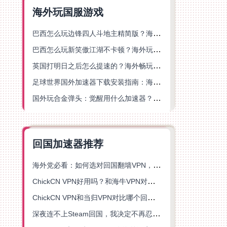
海外玩国服游戏
巴西怎么玩边锋四人斗地主精简版？海外游戏党的加速器终极选择
巴西怎么玩新笑傲江湖不卡顿？海外玩家国服游戏加速终极指南（附猫和老鼠一梦江湖实测）
英国打明日之后怎么提速的？海外畅玩国服游戏终极指南
足球世界国外加速器下载安装指南：海外党畅玩国服游戏的终极解决方案
国外玩合金弹头：觉醒用什么加速器？一份写给海外游子的畅玩指南
回国加速器推荐
海外党必看：如何选对回国翻墙VPN，无缝解锁国内资源？
ChickCN VPN好用吗？和海牛VPN对比哪个回国效果更好？
ChickCN VPN和当归VPN对比哪个回国效果更好？海外党亲测后选了它
深夜连不上Steam回国，我决定不再忍受这数字鸿沟