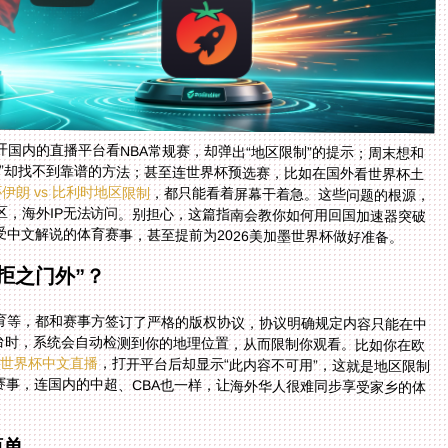
国内的直播平台看NBA常规赛，却弹出“地区限制”的提示；周末想和
杯”却找不到靠谱的方法；甚至连世界杯预选赛，比如在国外看世界杯土
伊朗 vs 比利时地区限制
，都只能看着屏幕干着急。这些问题的根源，
其实是国内体育平台的版权协议仅覆盖中国大陆地区，海外IP无法访问。别担心，这篇指南会教你如何用回国加速器突破
受中文解说的体育赛事，甚至提前为2026美加墨世界杯做好准备。
拒之门外”？
育等，都和赛事方签订了严格的版权协议，协议明确规定内容只能在中
平台时，系统会自动检测到你的地理位置，从而限制你观看。比如你在欧
索世界杯中文直播
，打开平台后却显示“此内容不可用”，这就是地区限制
在作怪。这种限制不仅影响世界杯、欧洲杯等国际赛事，连国内的中超、CBA也一样，让海外华人很难同步享受家乡的体
简单