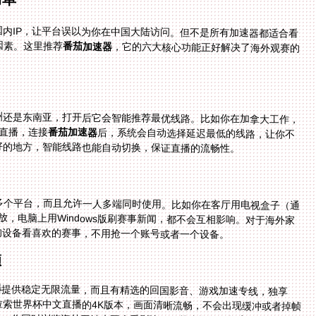
国内IP，让平台误以为你在中国大陆访问。但不是所有加速器都适合看
因素。这里推荐
番茄加速器
，它的六大核心功能正好解决了海外观赛的
洲还是东南亚，打开后它会智能推荐最优线路。比如你在加拿大工作，
的直播，连接
番茄加速器
后，系统会自动选择延迟最低的线路，让你不
好的地方，智能线路也能自动切换，保证直播的流畅性。
、mac等多个平台，而且允许一人多端同时使用。比如你在客厅用电视盒子（通
版看足球回放，电脑上用Windows版刷赛事新闻，都不会互相影响。对于海外家
的设备看喜欢的赛事，不用抢一个账号或者一个设备。
顿
器
提供稳定无限流量，而且有精选的回国影音、游戏加速专线，独享
100M带宽。比如你看在国外怎么看厄瓜多尔 vs 库拉索世界杯中文直播的4K版本，画面清晰流畅，不会出现缓冲或者掉帧