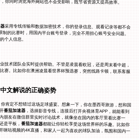
台，你同时浏览海外网站也不会受影响，既节省资源又提高效率。
速器
采用专线传输和数据加密技术，你的登录信息、观看记录等都不会
被泄露。比如你在国外看世界杯伊朗 vs 比利时地区限制的比赛时，用国内平台账号登录，完全不用担心账号安全问题。
己的个人信息。
业技术团队会实时提供帮助。不管是凌晨看欧冠，还是周末看中超，
问题，客服都会及时响应，让你不会错过关键比赛。比如你在澳洲凌晨看世界杯预选赛，突然线路卡顿，联系客服
看中文解说的正确姿势
人，你肯定不想错过这场足球盛宴。想象一下，你在墨西哥旅游，想和国
开
番茄加速器
，选择影音专线，连接后打开央视体育APP，就能看到
中文解说的直播。画面清晰，声音流畅，你还能和国内朋友在微信群里实时讨论战术，就像坐在国内的客厅里看比赛一
还是平板，
番茄加速器
都能让你轻松享受这场世界杯的乐趣。比如你
开咪咕视频的4K直播，和家人一起为喜欢的球队加油，氛围和国内一