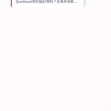
Quickback和巨鲸好用吗？在海外深夜想刷B站、追爱奇艺的你，或许正需要这份答案