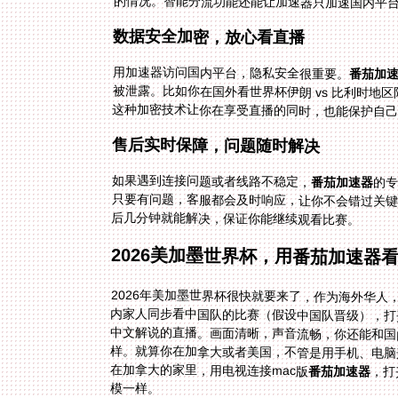
的情况。智能分流功能还能让加速器只加速国内平
数据安全加密，放心看直播
用加速器访问国内平台，隐私安全很重要。
番茄加
这种加密技术让你在享受直播的同时，也能保护自
售后实时保障，问题随时解决
如果遇到连接问题或者线路不稳定，
番茄加速器
的专
只要有
后几分钟就能解决，保证你能继续观看比赛。
2026美加墨世界杯，用番茄加速器
2026年美加墨世界杯很快就要来了，作为海外华
内家人同步看中国队的比赛（假设中国队晋级），打
样。就算你在加拿大或者美国，不管是用手机、电脑
在加拿大的家里，用电视连接mac版
番茄加速器
，打
模一样。