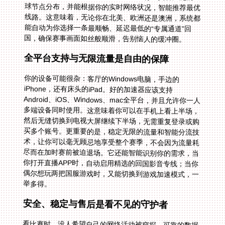
国，确保赛事画面如丝般顺滑，告别恼人的缓冲圈。
全平台支持与无限流量是自由的保障
你的设备可能很杂：客厅的Windows电脑，手边的
iPhone，还有床头的iPad。好的加速器应该支持
Android、iOS、Windows、mac全平台，并且允许你一人
多端设备同时使用。这意味着你可以在手机上看上半场，
然后无缝切换到电视大屏继续下半场，无需重复登录或购
买多个账号。更重要的是，稳定无限的流量和智能分流技
术，让你可以毫无顾忌地享受整个赛季，不会因为流量耗
尽而在加时赛前被迫退场。它还能智能识别你的需求，当
你打开直播APP时，自动启用精选的回国影音专线；当你
偶尔想玩两把国服游戏时，又能切换到游戏加速模式，一
举多得。
安全、稳定与售后是看不见的守护者
看比赛时，没人希望自己的网络活动被窥探。可靠的数据
安全加密和专线传输技术，就像为你的数据流配备了一辆
装甲车，确保你的观看行为安全私密。独享的100M带宽
承诺，则保证了即便在决赛夜这样的高峰时段，你也能独
享高速通道，避免与他人“抢道”造成的卡顿。而当你遇到
任何技术问题，一个拥有专业技术团队、能提供实时响应
的售后保障，就是你的定心丸。他们能快速帮你排查解决