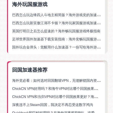
海外玩国服游戏
巴西怎么玩边锋四人斗地主精简版？海外游戏党的加速器终极选择
巴西怎么玩新笑傲江湖不卡顿？海外玩家国服游戏加速终极指南（附猫和老鼠一梦江湖实测）
英国打明日之后怎么提速的？海外畅玩国服游戏终极指南
足球世界国外加速器下载安装指南：海外党畅玩国服游戏的终极解决方案
国外玩合金弹头：觉醒用什么加速器？一份写给海外游子的畅玩指南
回国加速器推荐
海外党必看：如何选对回国翻墙VPN，无缝解锁国内资源？
ChickCN VPN好用吗？和海牛VPN对比哪个回国效果更好？
ChickCN VPN和当归VPN对比哪个回国效果更好？海外党亲测后选了它
深夜连不上Steam回国，我决定不再忍受这数字鸿沟
Quickback和巨鲸好用吗？在海外深夜想刷B站、追爱奇艺的你，或许正需要这份答案