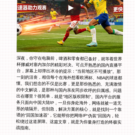
深夜，你守在电脑前，啤酒和零食都已备好，就等着世界
杯挪威对塞内加尔的精彩对决。可点开熟悉的国内直播平
台，屏幕上却弹出冰冷的提示：“当前地区不可播放”。那
一刻的沮丧，相信每个在海外想看欧洲杯、NBA的球迷都
懂。我们想念的不仅是比赛，更是那份熟悉的、充满激情
的中文解说，是那种与国内亲友同步欢呼的归属感。问题
出在哪里？很简单，就是“地区版权限制”。国内平台的服
务只面向中国大陆IP，一旦你身处海外，网络就被一道无
形的墙隔开。但别急，解决方案的核心，就是找到一个靠
谱的“回国加速器”，它能帮你把网络IP“伪装”回国内，轻
松绕过这道屏障。这篇文章，就是为你量身打造的终极实
战指南。