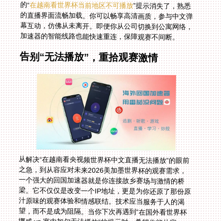
的“
在越南看世界杯当前地区不可播放
”提示消失了，熟悉
的直播界面流畅加载。你可以畅享高清画质，参与中文弹
幕互动，仿佛从未离开。即便你从公司切换到公寓网络，
加速器的智能线路也能快速重连，保障观赛不间断。
告别“无法播放”，重拾观赛激情
从解决“在越南看央视频世界杯中文直播无法播放”的眼前
之急，到从容应对未来2026美加墨世界杯的观赛需求，
一个强大的回国加速器就是你连接故乡赛场与激情的桥
梁。它不仅仅是改变一个IP地址，更是为你还原了那份原
汁原味的观赛体验和情感联结。技术应当服务于人的渴
望，而不是成为阻隔。当你下次再遇到“在国外看世界杯
挪威 vs 塞内加尔无法播放”的提示时，希望你能从容一
笑，因为你已经掌握了钥匙。无论身在何处，精彩的比赛