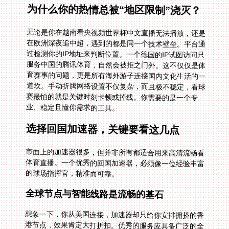
为什么你的热情总被“地区限制”浇灭？
无论是你在越南看央视频世界杯中文直播无法播放，还是
在欧洲深夜追中超，遇到的都是同一个技术壁垒。平台通
过检测你的IP地址来判断位置。一个德国的IP试图访问只
服务中国的腾讯体育，自然会被拒之门外。这不仅仅是体
育赛事的问题，更是所有海外游子连接国内文化生活的一
道坎。手动折腾网络设置不仅复杂，而且极不稳定，看球
赛最怕的就是关键时刻卡顿或掉线。你需要的是一个专
业、稳定且懂你需求的工具。
选择回国加速器，关键要看这几点
市面上的加速器很多，但并非所有都适合用来高清流畅看
体育直播。一个优秀的回国加速器，必须像一位经验丰富
的球场指挥官，精准而可靠。
全球节点与智能线路是流畅的基石
想象一下，你从美国连接，加速器却只给你安排拥挤的香
港节点，效果肯定大打折扣。优秀的服务应具备广泛的全
球节点分布，并能根据你的实时网络状况，智能推荐最优
线路。这意味着，无论你在北美、欧洲还是澳洲，系统都
能自动为你选择一条最顺畅、延迟最低的“专属通道”回