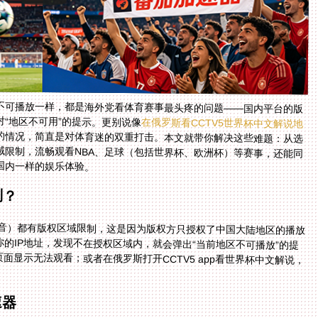
不可播放一样，都是海外党看体育赛事最头疼的问题——国内平台的版
“地区不可用”的提示。更别说像
在俄罗斯看CCTV5世界杯中文解说地
的情况，简直是对体育迷的双重打击。本文就带你解决这些难题：从选
择合适的回国加速器到具体操作步骤，帮你突破地域限制，流畅观看NBA、足球（包括世界杯、欧洲杯）等赛事，还能同
国内一样的娱乐体验。
制？
抖音）都有版权区域限制，这是因为版权方只授权了中国大陆地区的播放
的IP地址，发现不在授权区域内，就会弹出“当前地区不可播放”的提
显示无法观看；或者在俄罗斯打开CCTV5 app看世界杯中文解说，
速器