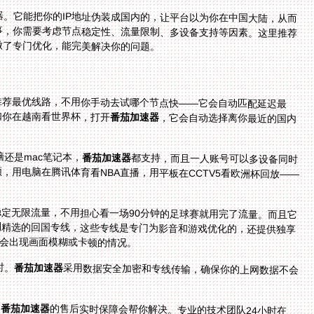
。它能把你的IP地址伪装成国内的，让平台以为你在中国大陆，从而
事，你需要考虑节点稳定性、流量限制、多设备支持等因素。这里推荐
做了专门优化，能完美解决你的问题。
推荐最优线路，不用你手动去试哪个节点快——它会自动匹配延迟最
如你在越南看世界杯，打开
番茄加速器
，它会自动选择离你最近的国内
电脑还是mac笔记本，
番茄加速器
都支持，而且一人账号可以多设备同时
使用。想象一下：你用手机在抖音上看世界杯短视频，用电脑在腾讯体育看NBA直播，用平板在CCTV5看欧洲杯回放——
稳定无限流量，不用担心看一场90分钟的足球赛就用完了流量。而且它
流技术会把体育直播和影音内容优先分配到精选的回国专线，这些专线是专门为影音和游戏优化的，还提供独享
不会出现画面模糊或卡顿的情况。
时。
番茄加速器
采用数据安全加密和专线传输，确保你的上网数据不会
，
番茄加速器
的售后实时保障会帮你解决。专业的技术团队24小时在