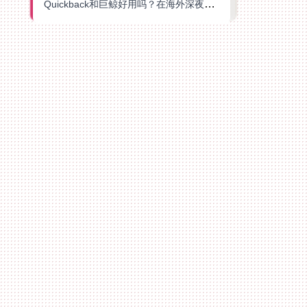
Quickback和巨鲸好用吗？在海外深夜想刷B站、追爱奇艺的你，或许正需要这份答案