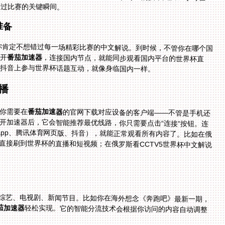
错过比赛的关键瞬间。
准备
，你肯定不想错过每一场精彩比赛的中文解说。到时候，不管你在哪个国
开
番茄加速器
，连接国内节点，就能同步观看国内平台的世界杯直
抖音上参与世界杯话题互动，就像身临国内一样。
播
你需要在
番茄加速器
的官网下载对应设备的客户端——不管是手机还
是电脑，都有对应的版本。然后注册账号并登录，打开加速器后，它会智能推荐最优线路，你只需要点击“连接”按钮。连
接成功后，打开你想观看的国内平台（比如CCTV5 app、腾讯体育网页版、抖音），就能正常观看所有内容了。比如在俄
罗斯看抖音世界杯海外无法观看的问题，连接后就能直接刷到世界杯的直播和短视频；在俄罗斯看CCTV5世界杯中文解说
综艺、电视剧、新闻节目。比如你在海外想念《奔跑吧》最新一期，
茄加速器
轻松实现。它的智能分流技术会根据你访问的内容自动调整