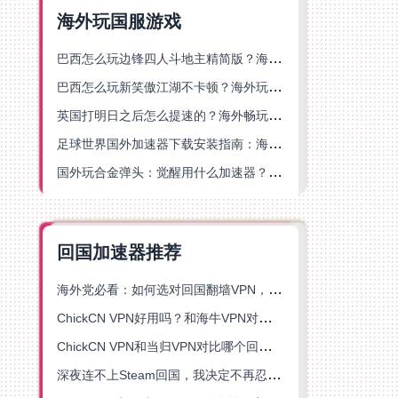
海外玩国服游戏
巴西怎么玩边锋四人斗地主精简版？海外游戏党的加速器终极选择
巴西怎么玩新笑傲江湖不卡顿？海外玩家国服游戏加速终极指南（附猫和老鼠一梦江湖实测）
英国打明日之后怎么提速的？海外畅玩国服游戏终极指南
足球世界国外加速器下载安装指南：海外党畅玩国服游戏的终极解决方案
国外玩合金弹头：觉醒用什么加速器？一份写给海外游子的畅玩指南
回国加速器推荐
海外党必看：如何选对回国翻墙VPN，无缝解锁国内资源？
ChickCN VPN好用吗？和海牛VPN对比哪个回国效果更好？
ChickCN VPN和当归VPN对比哪个回国效果更好？海外党亲测后选了它
深夜连不上Steam回国，我决定不再忍受这数字鸿沟