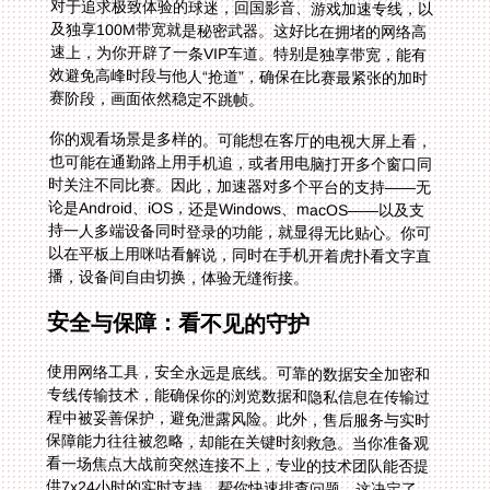
对于追求极致体验的球迷，回国影音、游戏加速专线，以
及独享100M带宽就是秘密武器。这好比在拥堵的网络高
速上，为你开辟了一条VIP车道。特别是独享带宽，能有
效避免高峰时段与他人“抢道”，确保在比赛最紧张的加时
赛阶段，画面依然稳定不跳帧。
你的观看场景是多样的。可能想在客厅的电视大屏上看，
也可能在通勤路上用手机追，或者用电脑打开多个窗口同
时关注不同比赛。因此，加速器对多个平台的支持——无
论是Android、iOS，还是Windows、macOS——以及支
持一人多端设备同时登录的功能，就显得无比贴心。你可
以在平板上用咪咕看解说，同时在手机开着虎扑看文字直
播，设备间自由切换，体验无缝衔接。
安全与保障：看不见的守护
使用网络工具，安全永远是底线。可靠的数据安全加密和
专线传输技术，能确保你的浏览数据和隐私信息在传输过
程中被妥善保护，避免泄露风险。此外，售后服务与实时
保障能力往往被忽略，却能在关键时刻救急。当你准备观
看一场焦点大战前突然连接不上，专业的技术团队能否提
供7x24小时的实时支持，帮你快速排查问题，这决定了