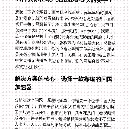
想象一下这个场景：世界杯激战正酣，你早早约好朋友，
备好零食，就等着看乌拉圭 vs 佛得角这场关键战。结果
点开链接，屏幕转了几圈，弹出来的却是“抱歉，此节目
仅限中国大陆地区观看”。那一刻的 frustration，我懂。
这不仅仅是乌拉圭 vs 佛得角海外无法观看的问题，几乎
所有热门赛事都会遇到。版权方为了利益最大化，将播放
权按地域分割出售。你的IP地址暴露了你身处海外，服务
器便毫不留情地关上了大门。同样，在美国看B站世界杯
中文直播无法播放也是这个道理。你的网络身份“不对”，
就被拒之门外了。
解决方案的核心：选择一款靠谱的回国
加速器
要解决这个问题，原理很简单：你需要一个位于中国大陆
的IP地址，让直播平台认为你“人在国内”。这就需要借助
回国加速器或VPN。但市面上的工具五花八门，看视频卡
成PPT、关键时刻掉线，这些糟糕体验可能比看不了更让
人恼火。因此，选择时不能将就，得看核心功能是否过