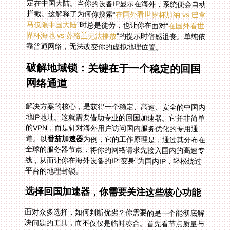
拦截。这解释了为何你搜索“
在国外看世界杯加纳 vs 巴拿
马仅限中国大陆
”时总是徒劳，也让你在面对“
在国外看世
界杯海地 vs 苏格兰无法播放
”的提示时倍感沮丧。单纯依
靠普通网络，无法改变你的虚拟地理位置。
破解地域锁：关键在于一个稳定的回国
网络通道
解决方案的核心，是获得一个稳定、高速、安全的中国内
地IP地址。这就需要借助专业的回国加速器。它并非简单
的VPN，而是针对海外用户访问国内服务优化的专用通
道。以
番茄加速器
为例，它的工作原理是，通过其分布在
全球的服务器节点，将你的网络请求先接入国内的高速专
线，从而让你在海外设备的IP“变身”为国内IP，轻松绕过
平台的地理封锁。
选择回国加速器，你需要关注这些核心功能
面对众多选择，如何判断优劣？你需要的是一个能彻底解
决问题的工具，而不仅仅是临时凑合。首先看节点质量与
线路。优秀的加速器拥有广泛的全球节点分布，并能根据
你的实时网络状况，智能推荐并切换至最优线路。这意味
着无论你在北美、欧洲还是澳洲，都能获得低延迟、高带