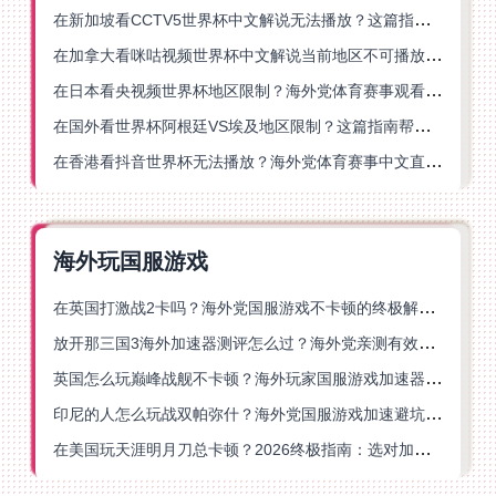
在新加坡看CCTV5世界杯中文解说无法播放？这篇指南帮你解锁海外体育直播自由
在加拿大看咪咕视频世界杯中文解说当前地区不可播放？这篇指南帮你一键解决
在日本看央视频世界杯地区限制？海外党体育赛事观看终极指南
在国外看世界杯阿根廷VS埃及地区限制？这篇指南帮你搞定中文直播+解说
在香港看抖音世界杯无法播放？海外党体育赛事中文直播终极指南
海外玩国服游戏
在英国打激战2卡吗？海外党国服游戏不卡顿的终极解决方案
放开那三国3海外加速器测评怎么过？海外党亲测有效的国服游戏加速指南
英国怎么玩巅峰战舰不卡顿？海外玩家国服游戏加速器终极指南
印尼的人怎么玩战双帕弥什？海外党国服游戏加速避坑指南
在美国玩天涯明月刀总卡顿？2026终极指南：选对加速器让你丝滑连招