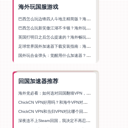
海外玩国服游戏
巴西怎么玩边锋四人斗地主精简版？海外游戏党的加速器终极选择
巴西怎么玩新笑傲江湖不卡顿？海外玩家国服游戏加速终极指南（附猫和老鼠一梦江湖实测）
英国打明日之后怎么提速的？海外畅玩国服游戏终极指南
足球世界国外加速器下载安装指南：海外党畅玩国服游戏的终极解决方案
国外玩合金弹头：觉醒用什么加速器？一份写给海外游子的畅玩指南
回国加速器推荐
海外党必看：如何选对回国翻墙VPN，无缝解锁国内资源？
ChickCN VPN好用吗？和海牛VPN对比哪个回国效果更好？
ChickCN VPN和当归VPN对比哪个回国效果更好？海外党亲测后选了它
深夜连不上Steam回国，我决定不再忍受这数字鸿沟