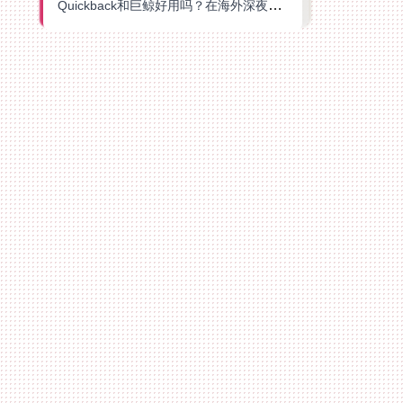
Quickback和巨鲸好用吗？在海外深夜想刷B站、追爱奇艺的你，或许正需要这份答案