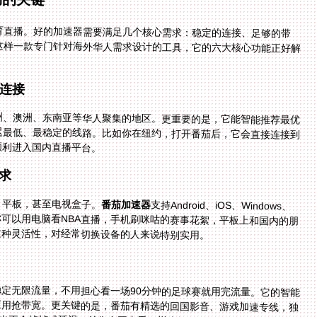
育直播。好的加速器需要满足几个核心需求：稳定的连接、足够的带
这样一款专门针对海外华人需求设计的工具，它的六大核心功能正好解
速连接
洲、澳洲、东南亚等华人聚集的地区。更重要的是，它能智能推荐最优
匹配延迟最低、最稳定的线路。比如你在纽约，打开番茄后，它会直接连接到
顺利进入国内直播平台。
求
、平板，甚至电视盒子。
番茄加速器
支持Android、iOS、Windows、
mac四大平台，而且一人多端设备同时用——比如你可以用电脑看NBA直播，手机刷咪咕的赛事花絮，平板上和国内的朋
这种灵活性，对经常切换设备的人来说特别实用。
稳定无限流量，不用担心看一场90分钟的足球赛就用完流量。它的智能
会优先分配体育直播的流量，避免和其他应用抢带宽。更关键的是，番茄有精选的回国影音、游戏加速专线，独