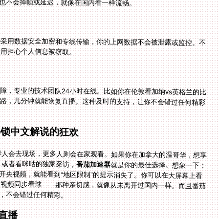
面也不会掉帧或延迟，就像在国内看一样流畅。
器
采用数据安全加密和专线传输，你的上网数据不会被泄露或监控。不
不用担心个人信息被窃取。
障，专业的技术团队24小时在线。比如你在伦敦看加纳vs英格兰的比
线路，几分钟就能恢复直播。这种及时的支持，让你不会错过任何精彩
解锁中文解说的狂欢
外华人会去现场，更多人则会在家观看。如果你在加拿大的温哥华，想享
，或者看咪咕的独家采访，
番茄加速器
就是你的最佳选择。想象一下：
开央视频，就能看到“地区限制”的提示消失了。你可以在大屏幕上看
播，手机随时回放进球瞬间，甚至和国内的家人视频同步看球——那种亲切感，就像从未离开过国内一样。而且番茄
，不会错过任何精彩。
直播