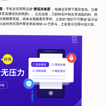
器
：手机在应用商店搜“
番茄加速器
”，电脑去官网下载安装包。注册
账号后，打开加速器，选择“体育专线”（番茄专门为体育直播优化的线路）。点击连接，几秒钟后IP就会变成国内的。然
后打开你想使用的平台——比如腾讯体育看NBA，咪咕视频看英超，或者央视频看世界杯。之前的“地区不可播放”提示会
消失，你可以直接点击播放，享受熟悉的中文解说。比如你想在国外看世界杯加纳 vs 巴拿马，之前显示仅限中国大陆，