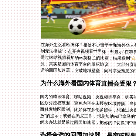
在海外怎么看欧洲杯？相信不少留学生和海外华人都
制无法播放”；点开央视频看世界杯，却显示“在加
通过咪咕视频看加纳vs英格兰的比赛，结果遇到“
在
适的回国加速器，突破地域壁垒，同时享受熟悉的中
为什么海外看国内体育直播会受限
国内的腾讯体育、咪咕视频、央视频等平台，购买
区划分授权范围，避免内容在未授权区域传播。当
而触发地区限制。比如你在多伦多留学，想通过央视
放”的提示；或者在悉尼工作，想刷加纳vs巴拿马
解决办法就是通过回国加速器，把你的IP切换到中
选择合适的回国加速器，是突破限