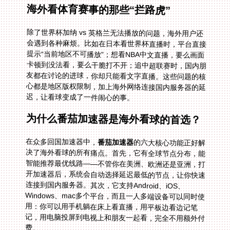
海外看体育赛事的那些“拦路虎”
除了世界杯加纳 vs 英格兰无法播放的问题，海外用户还
会遇到各种麻烦。比如在日本看世界杯直播时，平台直接
提示“当前地区不可播放”；想看NBA中文直播，要么画面
卡顿到没法看，要么干脆打不开；追中超联赛时，国内朋
友都在讨论的进球，你却只能看文字直播。这些问题的核
心都是地区版权限制，加上海外网络连接国内服务器的延
迟，让看球变成了一件闹心的事。
为什么番茄加速器是海外看球的首选？
在众多回国加速器中，
番茄加速器
的六大核心功能正好解
决了海外看球的所有痛点。首先，它有全球节点分布，能
智能推荐最优线路——不管你在美洲、欧洲还是亚洲，打
开加速器后，系统会自动选择延迟最低的节点，让你快速
连接到国内服务器。其次，它支持Android、iOS、
Windows、mac多个平台，而且一人多端设备可以同时使
用：你可以用手机躺在床上看直播，用平板边看边记笔
记，用电脑投屏到电视上和朋友一起看，完全不用额外付
费。