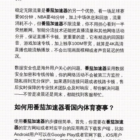
稳定无限流量是
番茄加速器
的另一个优势。看一场足球赛
要90分钟，NBA要48分钟，加上中场休息和回放，流量
消耗不小，但
番茄加速器
不限流量，你不用担心看到一半
突然断网。智能分流技术还能把直播流量和其他网络活动
分开，保证直播不卡顿。更重要的是，它有精选的回国影
音、游戏加速专线，加上独享100M带宽，就算是4K高清
直播也能流畅播放，不会出现画面模糊或者声音延迟的情
况。
数据安全也是海外用户关心的问题。
番茄加速器
采用数据
安全加密和专线传输，你的网络活动不会被第三方监控，
隐私得到充分保护。如果遇到连接问题或者线路卡顿，售
后实时保障的专业技术团队会及时响应，帮你解决问题
——不管是凌晨还是周末，都能找到客服帮忙。
如何用番茄加速器看国内体育赛事？
使用
番茄加速器
的步骤很简单。首先，你需要在
番茄加速
器
的官方网站或者对应平台的应用商店下载客户端，比如
Android用户可以在Google Play或者官网下载，iOS用户
在App Store搜索即可。下载完成后，注册一个账号并登
录。接下来，在加速器的主界面选择“回国加速”，然后在
分类里找到“体育赛事”或者“影音直播”专线——这些专线
是专门为直播优化的，速度更快。点击连接后，等待几秒