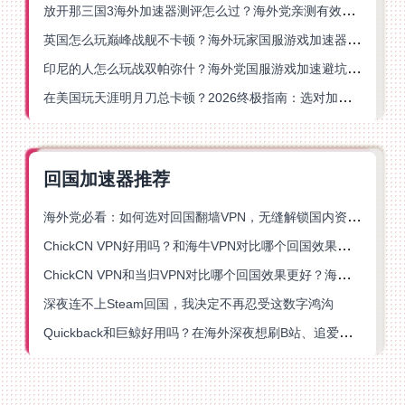
放开那三国3海外加速器测评怎么过？海外党亲测有效的国服游戏加速指南
英国怎么玩巅峰战舰不卡顿？海外玩家国服游戏加速器终极指南
印尼的人怎么玩战双帕弥什？海外党国服游戏加速避坑指南
在美国玩天涯明月刀总卡顿？2026终极指南：选对加速器让你丝滑连招
回国加速器推荐
海外党必看：如何选对回国翻墙VPN，无缝解锁国内资源？
ChickCN VPN好用吗？和海牛VPN对比哪个回国效果更好？
ChickCN VPN和当归VPN对比哪个回国效果更好？海外党亲测后选了它
深夜连不上Steam回国，我决定不再忍受这数字鸿沟
Quickback和巨鲸好用吗？在海外深夜想刷B站、追爱奇艺的你，或许正需要这份答案