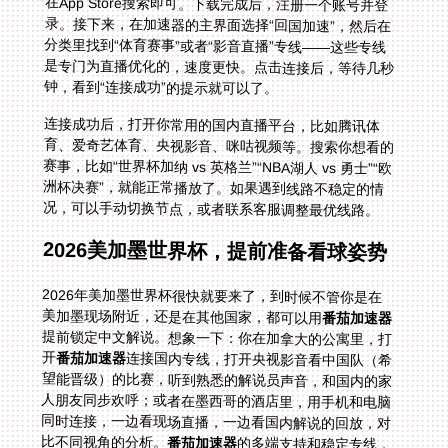
钟，看到“连接成功”的提示就可以了。
连接成功后，打开你常用的国内直播平台，比如腾讯体
育、爱奇艺体育、央视影音、咪咕视频等。搜索你想看的
赛事，比如“世界杯加纳 vs 英格兰”“NBA湖人 vs 勇士”“欧
洲杯决赛”，就能正常播放了。如果遇到线路不稳定的情
况，可以手动切换节点，或者联系客服调整最优线路。
2026美加墨世界杯，提前准备看球姿势
2026年美加墨世界杯很快就要来了，到时候不管你是在
美加墨现场附近，还是在其他国家，都可以用
番茄加速器
提前锁定中文解说。想象一下：你在加拿大的公寓里，打
开
番茄加速器
连接国内专线，打开央视影音看中国队（希
望能晋级）的比赛，听到熟悉的解说员声音，和国内的家
人朋友同步欢呼；或者在墨西哥的酒店里，用手机和电脑
同时连接，一边看现场直播，一边看国内解说的回放，对
比不同视角的分析。
番茄加速器
的多端支持和稳定专线，