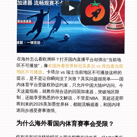
在海外怎么看欧洲杯？打开国内直播平台却弹出“当前地
区不可播放”，像
在国外看世界杯厄瓜多尔 vs 库拉索当前
地区不可播放
、卡塔尔 vs 瑞士当前地区不可播放这样的
提示，是不是让你瞬间没了兴致？其实问题很简单——国
内体育平台受版权协议约束，只允许中国大陆IP访问。今
天这篇指南，就教你用合适的回国加速器，突破地区限
制，还能享受熟悉的中文解说，不管是NBA、英超还是即
将到来的2026美加墨世界杯，都能流畅观看，和国内球
迷同步感受赛事激情。
为什么海外看国内体育赛事会受限？