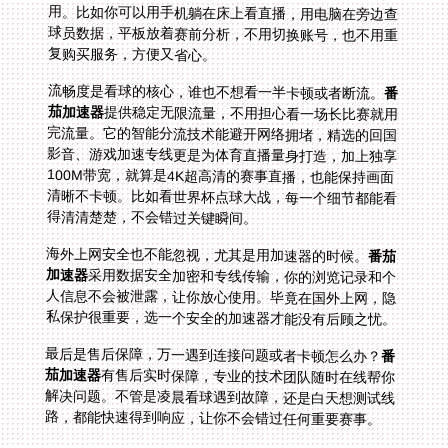
复购买服务，方便又省心。
流畅度是看球的核心，谁也不想看一半卡顿或者断流。
番
茄加速器
提供稳定无限流量，不用担心看一场长比赛就用
完流量。它的智能分流技术能避开网络拥堵，精选的回国
影音、游戏加速专线更是为体育直播量身打造，加上独享
100M带宽，就算是4K超高清的赛事直播，也能保持画面
清晰不卡顿。比如看世界杯点球大战，每一个细节都能看
得清清楚楚，不会错过关键瞬间。
海外上网安全也不能忽视，尤其是用加速器的时候。
番茄
加速器
采用数据安全加密和专线传输，你的浏览记录和个
人信息不会被泄露，让你放心使用。毕竟在国外上网，隐
私保护很重要，选一个安全的加速器才能没有后顾之忧。
最后是售后保障，万一遇到连接问题或者卡顿怎么办？
番
茄加速器
有售后实时保障，专业的技术团队随时在线帮你
解决问题。不管是凌晨看球遇到故障，还是白天想测试线
路，都能快速得到响应，让你不会错过任何重要赛事。