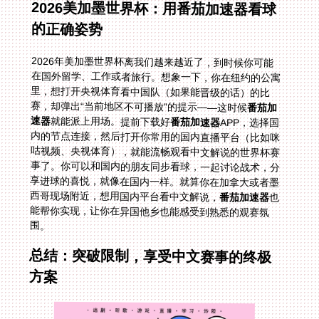
2026美加墨世界杯：用番茄加速器看球
的正确姿势
2026年美加墨世界杯离我们越来越近了，到时候你可能
在国外留学、工作或者旅行。想象一下，你在纽约的公寓
里，想打开央视体育看中国队（如果能晋级的话）的比
赛，却弹出“当前地区不可播放”的提示——这时候
番茄加
速器
就能派上用场。提前下载好
番茄加速器
APP，选择国
内的节点连接，然后打开你常用的国内直播平台（比如咪
咕视频、央视体育），就能流畅观看中文解说的世界杯赛
事了。你可以和国内的朋友同步看球，一起讨论战术，分
享进球的喜悦，就像在国内一样。就算你在加拿大或者墨
西哥现场附近，想用国内平台看中文解说，
番茄加速器
也
能帮你实现，让你在异国他乡也能感受到熟悉的观赛氛
围。
总结：突破限制，享受中文赛事的终极
方案