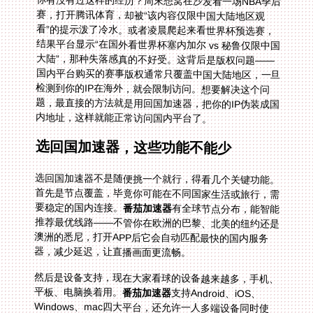
你有没有过这样的经历？周末想窝在沙发看一场NBA季后
赛，打开腾讯体育，却被“该内容仅限中国大陆地区观
看”的提示泼了冷水。或者凌晨爬起来看世界杯预选赛，
结果平台显示“在国外看世界杯塞内加尔 vs 秘鲁仅限中国
大陆”，那种失落感真的不好受。这背后是版权问题——
国内平台购买的赛事版权通常只覆盖中国大陆地区，一旦
检测到你的IP在海外，就会限制访问。想要解决这个问
题，最直接的方法就是用回国加速器，把你的IP伪装成国
内地址，这样就能正常访问国内平台了。
选回国加速器，这些功能不能少
选回国加速器不是随便挑一个就行，得看几个关键功能。
首先是节点覆盖，毕竟你可能在不同国家生活或旅行，需
要稳定的国内连接。
番茄加速器
有全球节点分布，能智能
推荐最优线路——不管你在欧洲的巴黎、北美的纽约还是
澳洲的悉尼，打开APP后它会自动匹配最快的国内服务
器，减少延迟，让直播画面更流畅。
然后是设备支持，现在大家看球的设备越来越多，手机、
平板、电脑换着用。
番茄加速器
支持Android、iOS、
Windows、mac四大平台，还允许一人多端设备同时使
用。比如你可以用手机躺在床上看直播，用电脑在旁边查
球员数据，平板放着赛前分析，不用切换账号，也不用重