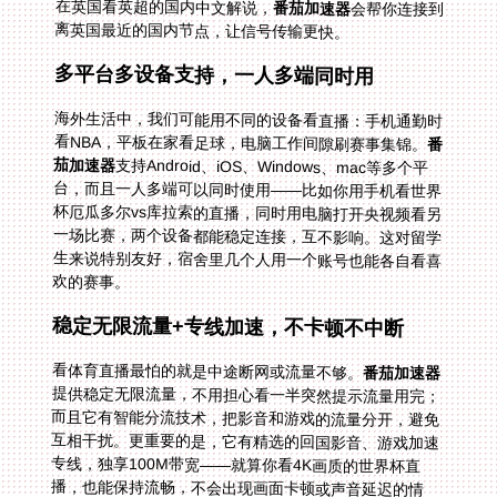
在英国看英超的国内中文解说，
番茄加速器
会帮你连接到
离英国最近的国内节点，让信号传输更快。
多平台多设备支持，一人多端同时用
海外生活中，我们可能用不同的设备看直播：手机通勤时
看NBA，平板在家看足球，电脑工作间隙刷赛事集锦。
番
茄加速器
支持Android、iOS、Windows、mac等多个平
台，而且一人多端可以同时使用——比如你用手机看世界
杯厄瓜多尔vs库拉索的直播，同时用电脑打开央视频看另
一场比赛，两个设备都能稳定连接，互不影响。这对留学
生来说特别友好，宿舍里几个人用一个账号也能各自看喜
欢的赛事。
稳定无限流量+专线加速，不卡顿不中断
看体育直播最怕的就是中途断网或流量不够。
番茄加速器
提供稳定无限流量，不用担心看一半突然提示流量用完；
而且它有智能分流技术，把影音和游戏的流量分开，避免
互相干扰。更重要的是，它有精选的回国影音、游戏加速
专线，独享100M带宽——就算你看4K画质的世界杯直
播，也能保持流畅，不会出现画面卡顿或声音延迟的情