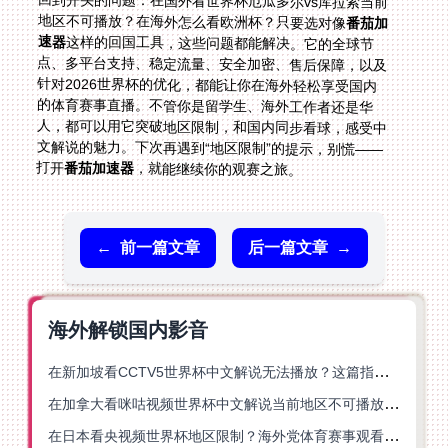
回到开头的问题：在国外看世界杯厄瓜多尔vs库拉索当前
地区不可播放？在海外怎么看欧洲杯？只要选对像
番茄加
速器
这样的回国工具，这些问题都能解决。它的全球节
点、多平台支持、稳定流量、安全加密、售后保障，以及
针对2026世界杯的优化，都能让你在海外轻松享受国内
的体育赛事直播。不管你是留学生、海外工作者还是华
人，都可以用它突破地区限制，和国内同步看球，感受中
文解说的魅力。下次再遇到“地区限制”的提示，别慌——
打开
番茄加速器
，就能继续你的观赛之旅。
←
前一篇文章
后一篇文章
→
海外解锁国内影音
在新加坡看CCTV5世界杯中文解说无法播放？这篇指南帮你解锁海外体育直播自由
在加拿大看咪咕视频世界杯中文解说当前地区不可播放？这篇指南帮你一键解决
在日本看央视频世界杯地区限制？海外党体育赛事观看终极指南