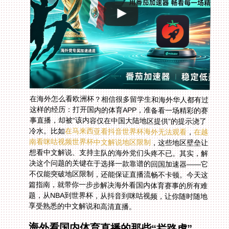
在海外怎么看欧洲杯？相信很多留学生和海外华人都有过
这样的经历：打开国内的体育APP，准备看一场精彩的赛
事直播，却被“该内容仅在中国大陆地区提供”的提示浇了
冷水。比如
在马来西亚看抖音世界杯海外无法观看
，
在越
南看咪咕视频世界杯中文解说地区限制
，这些地区壁垒让
想看中文解说、支持主队的海外党们头疼不已。其实，解
决这个问题的关键在于选择一款靠谱的回国加速器——它
不仅能突破地区限制，还能保证直播流畅不卡顿。今天这
篇指南，就带你一步步解决海外看国内体育赛事的所有难
题，从NBA到世界杯，从抖音到咪咕视频，让你随时随地
享受熟悉的中文解说和高清直播。
海外看国内体育直播的那些“拦路虎”