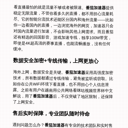
看直播最怕的就是流量不够或者被限速。
番茄加速器
提供
稳定无限流量，不管你看多久的直播，都不用担心流量耗
尽。它的智能分流技术还能区分国内和海外流量——比如
你一边看国内的直播，一边浏览海外的网页，加速器只会
对国内流量进行加速，不会影响其他上网需求。而且番茄
还有精选的回国影音、游戏加速专线，独享100M带宽，
即使是4K超高清的赛事直播，也能流畅播放，没有任何
缓冲。
数据安全加密+专线传输，上网更放心
海外上网，数据安全是关键。
番茄加速器
采用高强度加密
技术，所有数据都通过专线传输，避免被监听或窃取。比
如你在公共WiFi环境下看直播，也不用担心个人信息泄
露。之前有用户在越南用公共网络看咪咕视频世界杯中文
解说，用了
番茄加速器
后，不仅突破了地区限制，还保障
了上网安全。
售后实时保障，专业团队随时待命
遇到问题怎么办？
番茄加速器
有专业的技术团队和实时售
后保障。不管你是连接不上节点，还是直播卡顿，都可以
通过APP内的客服入口联系他们，通常几分钟内就能得到
解决方案。比如有用户在欧洲看欧洲杯时突然连不上，客
服指导他切换了一个备用节点，问题立刻解决，没有错过