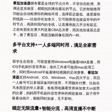
番茄加速器
拥有覆盖全球的节点分布，不管你在欧洲、美
洲还是东南亚，都能找到离你最近的节点。它的智能推荐
功能会自动检测你的网络环境，选择延迟最低、速度最快
的线路——比如你在加拿大，它可能推荐连接温哥华的中
转节点，再跳转国内的专线，让直播画面几乎没有延迟。
之前有朋友在澳大利亚看CBA总决赛，用其他加速器总是
卡，换了番茄后，画面流畅得像在国内一样。
多平台支持+一人多端同时用，满足全家需
求
留学生在宿舍，可能需要用Windows电脑看NBA直播，用
iOS手机刷抖音世界杯；海外工作者可能用mac处理工
作，同时用Android平板看咪咕视频的足球赛事。
番茄加
速器
支持Android、iOS、Windows、mac四大平台，而且
一人账号可以多端设备同时使用，不用额外付费。比如在
马来西亚的华人家庭，爸爸用电脑看世界杯加拿大vs波黑
的比赛，妈妈用手机刷抖音世界杯的精彩集锦，孩子用平
板看动画片，都能同时加速，互不影响。
稳定无限流量+智能分流，高清直播不中断