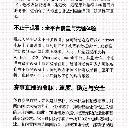
低。
不止于观看：全平台覆盖与无缝体验
现代人的生活离不开多设备。你可能想在客厅的Windows
电脑上全屏观看，同时用iOS手机查看数据统计，或者临
时切换到mac笔记本上继续。因此，加速器必须支持
Android、iOS、Windows、mac全平台，并且允许一个账
号在多个设备上同时登录使用。这意味着你和家人可以各
自在不同的设备上，同时观看不同的比赛或节目，互不干
扰。这种灵活性，彻底解放了你的观看场景。
赛事直播的命脉：速度、稳定与安全
体育赛事直播，尤其是世界杯、欧洲杯这种顶级赛事，对
网络的要求极为苛刻。任何缓冲、掉帧都会让你错过关键
的进球瞬间。因此，加速器必须提供稳定无限的流量和智
能分流技术。它不能因为你看了一场120分钟加时赛就限
速。其内置的精选回国影音、游戏加速专线，能确保视频
数据流被优先、高速地传输。想象一下拥有一条独享的
100M带宽高速公路，所有直播数据在这条路上畅通无
阻，而其他网络活动则行驶在辅路，互不抢道。这才是高