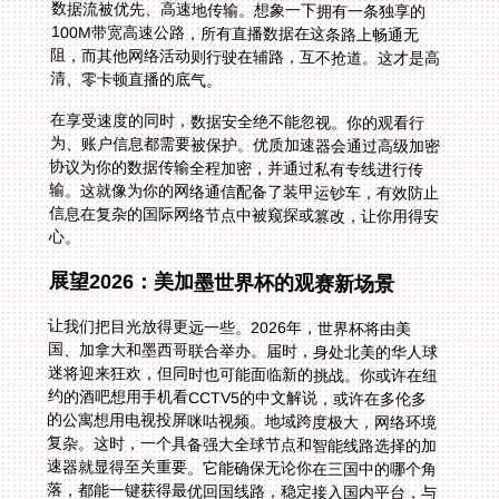
清、零卡顿直播的底气。
在享受速度的同时，数据安全绝不能忽视。你的观看行
为、账户信息都需要被保护。优质加速器会通过高级加密
协议为你的数据传输全程加密，并通过私有专线进行传
输。这就像为你的网络通信配备了装甲运钞车，有效防止
信息在复杂的国际网络节点中被窥探或篡改，让你用得安
心。
展望2026：美加墨世界杯的观赛新场景
让我们把目光放得更远一些。2026年，世界杯将由美
国、加拿大和墨西哥联合举办。届时，身处北美的华人球
迷将迎来狂欢，但同时也可能面临新的挑战。你或许在纽
约的酒吧想用手机看CCTV5的中文解说，或许在多伦多
的公寓想用电视投屏咪咕视频。地域跨度极大，网络环境
复杂。这时，一个具备强大全球节点和智能线路选择的加
速器就显得至关重要。它能确保无论你在三国中的哪个角
落，都能一键获得最优回国线路，稳定接入国内平台，与
国内亲友同步感受赛场的每一次沸腾。专业的售后与技术
团队保障，让你即使遇到突发网络问题也能快速得到解