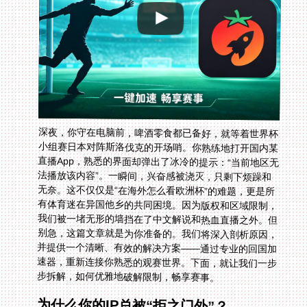
深夜，你守在电脑前，啤酒零食都已备好，就等着世界杯
小组赛日本对阵斯洛伐克的开场哨。你熟练地打开国内某
直播App，熟悉的界面却弹出了冰冷的提示：“当前地区无
法播放该内容”。一瞬间，兴奋感被浇灭，只剩下烦躁和
无奈。这不仅仅是“在海外怎么看欧洲杯”的难题，更是所
有体育迷在异国他乡的共同困境。因为版权和区域限制，
我们被一堵无形的墙挡在了中文解说和热血直播之外。但
别急，这篇文章就是为你准备的。我们将深入剖析原因，
并提供一个清晰、有效的解决方案——通过专业的回国加
速器，重新连接你熟悉的观赛世界。下面，就让我们一步
步拆解，如何优雅地破解限制，畅享赛事。
为什么你的IP总被“拒之门外”？