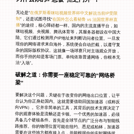
无论是“
在俄罗斯看咪咕视频世界杯中文解说当前IP受限
制
”，还是试图寻找“
在国外怎么看秘鲁 vs 法国世界杯直
播
”的途径，核心障碍都一样。国内的主流直播平台，如
咪咕视频、央视频、腾讯体育等，其服务器都设在中国大
陆。它们通过检测用户IP地址来判断访问者位置。一旦发
现你的网络请求来自海外，系统便会自动拦截，以遵守复
杂的国际版权协议。这就像一场球赛只对主场观众开放，
而你手持的却是客场门票。单纯依靠普通网络，你根本无
法“入场”。
破解之道：你需要一座稳定可靠的“网络桥
梁”
要解决这个问题，关键在于改变你的网络出口位置，让平
台认为你正身处国内。这就需要借助回国加速器（或称反
向VPN）。它并非简单的工具，其背后的技术支撑决定了
你的观赛体验是流畅还是卡顿。一个优秀的加速器，必须
具备几个硬核条件。首先是全球节点的广泛分布与智能线
路推荐。你的物理位置可能在纽约、悉尼或柏林，加速器
需要在这些地方都有接入点，并能根据你的实时网络状
况，毫秒级智能选择一条最快、最稳定的路径连接回国内
服务器。这确保了从你点击播放到画面呈现，延迟降至最