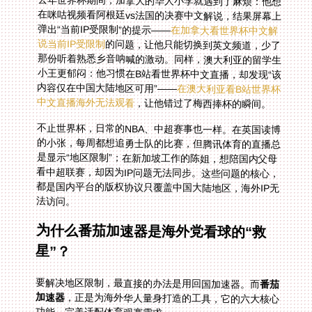
去年世界杯期间，加拿大的华人小李就遇到了麻烦：他想
在咪咕视频看阿根廷vs法国的决赛中文解说，结果屏幕上
弹出“当前IP受限制”的提示——
在加拿大看世界杯中文解
说当前IP受限制
的问题，让他只能切换到英文频道，少了
那份听着熟悉乡音呐喊的激动。同样，澳大利亚的留学生
小王更郁闷：他习惯在B站看世界杯中文直播，却发现“该
内容仅在中国大陆地区可用”——
在澳大利亚看B站世界杯
中文直播海外无法观看
，让他错过了梅西捧杯的瞬间。
不止世界杯，日常的NBA、中超赛事也一样。在英国读博
的小张，每周都想追勇士队的比赛，但腾讯体育的直播总
是显示“地区限制”；在新加坡工作的陈姐，想陪国内父母
看中超联赛，却因为IP问题无法同步。这些问题的核心，
都是国内平台的版权协议只覆盖中国大陆地区，海外IP无
法访问。
为什么番茄加速器是海外党看球的“救
星”？
要解决地区限制，最直接的办法是用回国加速器。而
番茄
加速器
，正是为海外华人量身打造的工具，它的六大核心