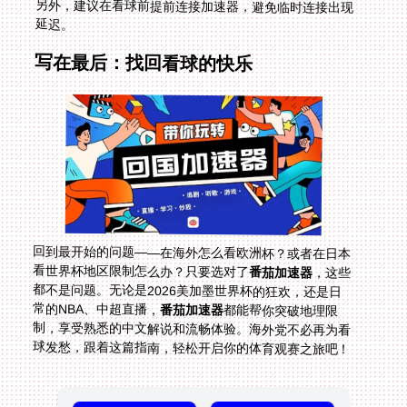
延迟。
写在最后：找回看球的快乐
回到最开始的问题——在海外怎么看欧洲杯？或者在日本
看世界杯地区限制怎么办？只要选对了
番茄加速器
，这些
都不是问题。无论是2026美加墨世界杯的狂欢，还是日
常的NBA、中超直播，
番茄加速器
都能帮你突破地理限
制，享受熟悉的中文解说和流畅体验。海外党不必再为看
球发愁，跟着这篇指南，轻松开启你的体育观赛之旅吧！