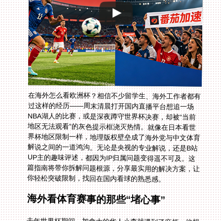
在海外怎么看欧洲杯？相信不少留学生、海外工作者都有
过这样的经历——周末清晨打开国内直播平台想追一场
NBA湖人的比赛，或是深夜蹲守世界杯决赛，却被“当前
地区无法观看”的灰色提示框浇灭热情。就像在日本看世
界杯地区限制一样，地理版权壁垒成了海外党与中文体育
解说之间的一道鸿沟。无论是央视的专业解说，还是B站
UP主的趣味评述，都因为IP归属问题变得遥不可及。这
篇指南将带你拆解问题根源，分享最实用的解决方案，让
你轻松突破限制，找回在国内看球的熟悉感。
海外看体育赛事的那些“堵心事”