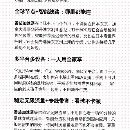
功能，完美适配体育观赛需求。
全球节点+智能线路：哪里都能连
番茄加速器
在全球有上百个节点，不管你在日本东京、加
拿大温哥华还是澳大利亚悉尼，打开APP后它会自动检测
你的位置，智能推荐延迟最低的线路。比如在日本看世界
杯时，它会优先选择东京到上海的专线，让你连接后几乎
感觉不到延迟。
多平台多设备：一人用全家享
它支持Android、iOS、Windows、mac全平台，而且一人
多端同时在线。比如你在电脑上看NBA直播，手机上可以
同时刷B站的足球集锦，平板还能放着世界杯回放——家
里的老人孩子也能一起用，不用额外付费。
稳定无限流量+专线带宽：看球不卡顿
番茄加速器
提供稳定无限流量，不用担心看一场90分钟的
足球赛就超流量。智能分流功能会自动识别国内应用，只
加速需要的部分，你同时浏览当地新闻也不会变慢。更重
要的是，它有精选的回国影音专线和独享100M带宽，4K
直播都能流畅播放，不会出现画面卡顿或声音延迟的情