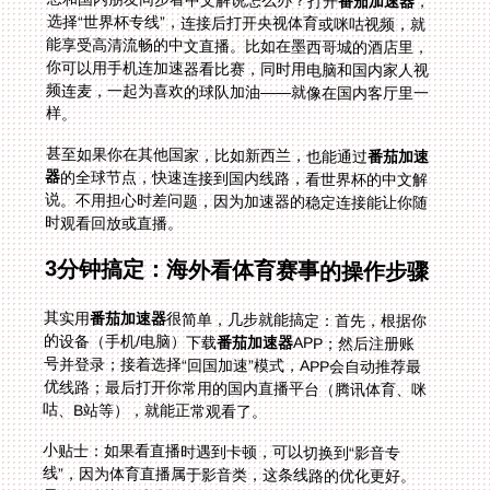
番茄加速器
，
选择“世界杯专线”，连接后打开央视体育或咪咕视频，就
能享受高清流畅的中文直播。比如在墨西哥城的酒店里，
你可以用手机连加速器看比赛，同时用电脑和国内家人视
频连麦，一起为喜欢的球队加油——就像在国内客厅里一
样。
甚至如果你在其他国家，比如新西兰，也能通过
番茄加速
器
的全球节点，快速连接到国内线路，看世界杯的中文解
说。不用担心时差问题，因为加速器的稳定连接能让你随
时观看回放或直播。
3分钟搞定：海外看体育赛事的操作步骤
其实用
番茄加速器
很简单，几步就能搞定：首先，根据你
的设备（手机/电脑）下载
番茄加速器
APP；然后注册账
号并登录；接着选择“回国加速”模式，APP会自动推荐最
优线路；最后打开你常用的国内直播平台（腾讯体育、咪
咕、B站等），就能正常观看了。
小贴士：如果看直播时遇到卡顿，可以切换到“影音专
线”，因为体育直播属于影音类，这条线路的优化更好。
另外，建议在看球前提前连接加速器，避免临时连接出现