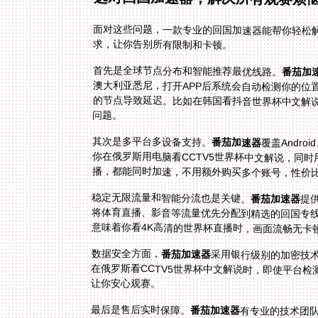
面对这些问题，一款专业的回国加速器能帮你轻松
求，让你告别所有限制和卡顿。
首先是全球节点分布和智能推荐最优线路。
番茄加
问题。
其次是多平台多设备支持。
番茄加速器
覆盖Andro
你在俄罗斯用电脑
播，都能同时加速，不用额外购买多个账号，性价
稳定无限流量和智能分流也是关键。
番茄加速器
提
将体
意味着你看4K高清的世界杯直播时，画面流畅无卡
数据安全方面，
番茄加速器
采用银行级别的加密技术
在俄罗斯看CCTV5世界杯中文
让你安心观赛。
最后是售后实时保障。
番茄加速器
有专业的技术团队
发状况，联系客服都能