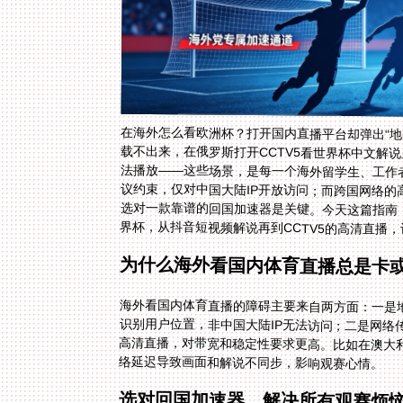
在海外怎么看欧洲杯？打开国内直播平台却弹出“
载不出来，在俄罗斯打开CCTV5看世界杯中文解说
法播放——这些场景，是每一个海外留学生、工作
议约束，仅对中国大陆IP开放访问；而跨国网络
选对一款靠谱的回国加速器是关键。今天这篇指南，
界杯，从抖音短视频解说再到CCTV5的高清直播
为什么海外看国内体育直播总是卡
海外看国内体育直播的障碍主要来自两方面：一是地
识别用户位置，非中国大陆IP无法访问；二是网络
高清直播，对带宽和稳定性要求更高。比如在澳大
络延迟导致画面和解说不同步，影响观赛心情。
选对回国加速器，解决所有观赛烦