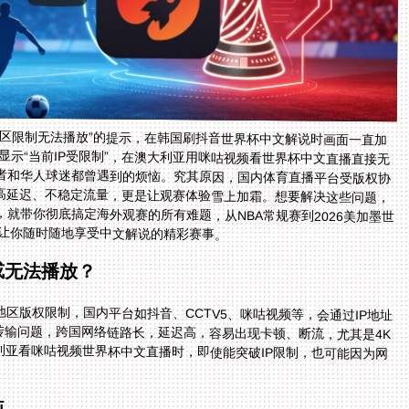
地区限制无法播放”的提示，在韩国刷抖音世界杯中文解说时画面一直加
显示“当前IP受限制”，在澳大利亚用咪咕视频看世界杯中文直播直接无
者和华人球迷都曾遇到的烦恼。究其原因，国内体育直播平台受版权协
的高延迟、不稳定流量，更是让观赛体验雪上加霜。想要解决这些问题，
就带你彻底搞定海外观赛的所有难题，从NBA常规赛到2026美加墨世
，让你随时随地享受中文解说的精彩赛事。
或无法播放？
区版权限制，国内平台如抖音、CCTV5、咪咕视频等，会通过IP地址
传输问题，跨国网络链路长，延迟高，容易出现卡顿、断流，尤其是4K
利亚看咪咕视频世界杯中文直播时，即使能突破IP限制，也可能因为网
恼