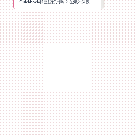
Quickback和巨鲸好用吗？在海外深夜想刷B站、追爱奇艺的你，或许正需要这份答案