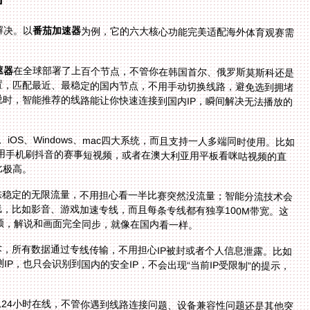
解决。以
番茄加速器
为例，它的六大核心功能完美适配海外体育观赛需
速器
在全球部署了上百个节点，不管你在韩国首尔、俄罗斯莫斯科还是
澳大利亚悉尼，打开APP后系统会自动检测你的位置，匹配最近、最稳定的国内节点，不用手动切换线路，避免选到拥堵
的节点导致延迟。比如在韩国看抖音世界杯中文解说时，智能推荐的线路能让你快速连接到国内IP，瞬间解决无法播放的
id、iOS、Windows、mac四大系统，而且支持一人多端同时使用。比如
看CCTV5世界杯中文解说，同时用手机刷抖音的赛事短视频，或者在澳大利亚用平板看咪咕视频的直
比极高。
供稳定的无限流量，不用担心看一半比赛突然没流量；智能分流技术会
育直播、影音等流量优先分配到精选的回国专线，比如影音、游戏加速专线，而且每条专线都有独享100M带宽。这
顿，解说和画面完全同步，就像在国内看一样。
，所有数据通过专线传输，不用担心IP被封或者个人信息泄露。比如
解说时，即使平台检测IP，也只会识别到国内的安全IP，不会出现“当前IP受限制”的提示，
24小时在线，不管你遇到线路连接问题、设备兼容性问题还是其他突
快速得到解决。比如在澳大利亚看咪咕视频世界杯直播时突然无法播放，客服会马上帮你调整线