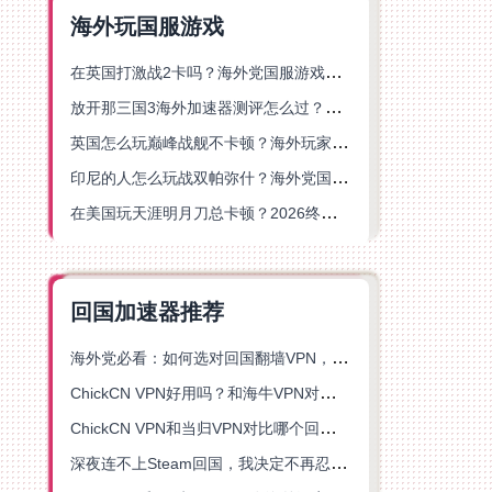
海外玩国服游戏
在英国打激战2卡吗？海外党国服游戏不卡顿的终极解决方案
放开那三国3海外加速器测评怎么过？海外党亲测有效的国服游戏加速指南
英国怎么玩巅峰战舰不卡顿？海外玩家国服游戏加速器终极指南
印尼的人怎么玩战双帕弥什？海外党国服游戏加速避坑指南
在美国玩天涯明月刀总卡顿？2026终极指南：选对加速器让你丝滑连招
回国加速器推荐
海外党必看：如何选对回国翻墙VPN，无缝解锁国内资源？
ChickCN VPN好用吗？和海牛VPN对比哪个回国效果更好？
ChickCN VPN和当归VPN对比哪个回国效果更好？海外党亲测后选了它
深夜连不上Steam回国，我决定不再忍受这数字鸿沟