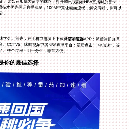
题。比如在加拿大留学的球迷，打开腾讯视频看NBA直播时总是卡
分流技术优先保证直播流量，100M带宽让画面流畅，解说清晰，你可以
到。
速学会。首先，在手机或电脑上下载
番茄加速器
APP；然后注册账号
并登录；接着在APP里选择你要加速的平台，比如抖音、CCTV5、咪咕视频或者NBA直播平台；最后点击“一键加速”，等
了。整个过程不到一分钟，非常方便。
是你的最佳选择