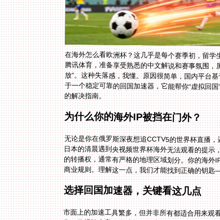
在海外怎么看欧洲杯？这几乎是每个赛季初，留学
腾讯体育，准备享受熟悉的中文解说和赛事氛围，屏
放”。这种失落感，我懂。原因很简单，国内平台基
于一个稳定可靠的回国加速器，它能帮你“虚拟回
的解决指南。
为什么你的海外IP被挡在门外？
无论是你在俄罗斯深夜想追CCTV5的世界杯直播
日本的清晨遇到央视频世界杯海外无法观看的提示
的转播权，通常有严格的地理区域划分。你的海外I
商业规则。理解这一点，我们才能找到正确的钥匙—
选择回国加速器，关键看这几点
市面上的加速工具繁多，但并非所有都适合用来观
像一位经验丰富的导航员。首先，它必须拥有广泛