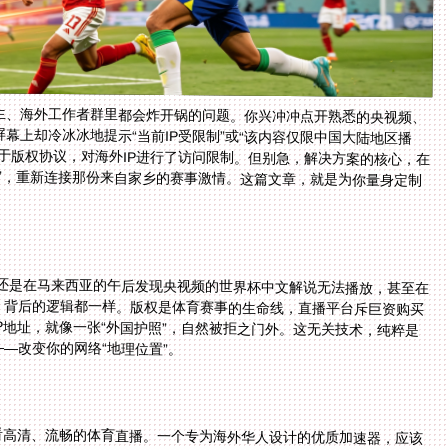
生、海外工作者群里都会炸开锅的问题。你兴冲冲点开熟悉的央视频、
幕上却冷冰冰地提示“当前IP受限制”或“该内容仅限中国大陆地区播
于版权协议，对海外IP进行了访问限制。但别急，解决方案的核心，在
国”，重新连接那份来自家乡的赛事激情。这篇文章，就是为你量身定制
，还是在马来西亚的午后发现央视频的世界杯中文解说无法播放，甚至在
，背后的逻辑都一样。版权是体育赛事的生命线，直播平台斥巨资购买
P地址，就像一张“外国护照”，自然被拒之门外。这无关技术，纯粹是
—改变你的网络“地理位置”。
看高清、流畅的体育直播。一个专为海外华人设计的优质加速器，应该
的全球节点分布，并能智能推荐最优线路。这意味着，无论你身处莫斯