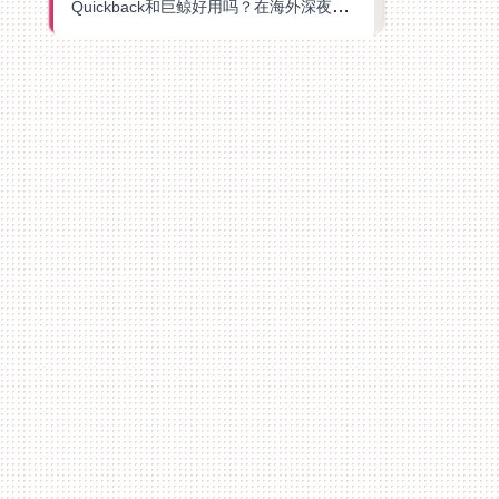
Quickback和巨鲸好用吗？在海外深夜想刷B站、追爱奇艺的你，或许正需要这份答案