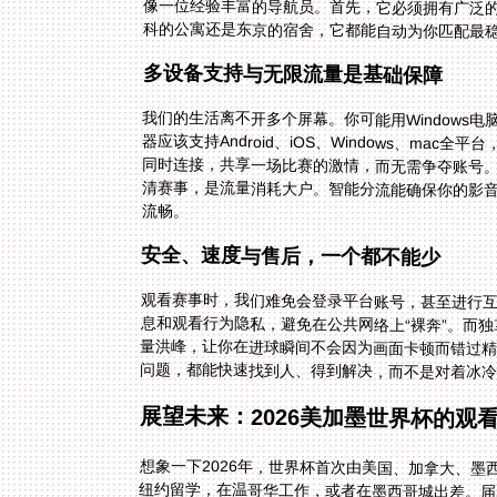
科的公寓还是东京的宿舍，它都能自动为你匹配最
多设备支持与无限流量是基础保障
我们的生活离不开多个屏幕。你可能用Windows电脑
器应该支持Android、iOS、Windows、m
同时连接，共享一场比赛的激情，而无需争夺账号
清赛事，是流量消耗大户。智能分流能确保你的影
流畅。
安全、速度与售后，一个都不能少
观看赛事时，我们难免会登录平台账号，甚至进行
息和观看行为隐私，避免在公共网络上“裸奔”。而独
量洪峰，让你在进球瞬间不会因为画面卡顿而错过
问题，都能快速找到人、得到解决，而不是对着冰
展望未来：2026美加墨世界杯的观
想象一下2026年，世界杯首次由美国、加拿大、
纽约留学，在温哥华工作，或者在墨西哥城出差。
述功能的回国加速器，将成为你的必备观赛神器。