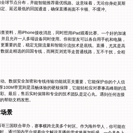
稳定、延迟最低的回国通道，确保直播画面不卡顿、不缓冲。
查资料，用iPhone接收消息，同时想用iPad观看比赛。一个好的加速
ac全平台，并且允许一人多端设备同时使用。你和室友可以各自用手机和电脑，
。更重要的是，稳定无限流量和智能分流技术是底线。直播，尤其是高
音数据走精选的回国专线，而网页浏览等走普通线路，互不干扰，全程
互动。数据安全加密和专线传输功能就至关重要，它能保护你的个人信
享100M带宽则是流畅体验的硬核保障，它能轻松应对赛事高峰期的流
精彩。最后，售后实时保障和专业的技术团队是定心丸。遇到任何连接
冷的帮助文档发愁。
看场景
墨西哥三国联合举办，赛事横跨北美多个时区。作为海外华人，你可能在
届时，通过国内平台观看中文解说直播的需求将更加旺盛。一个具备上
它能帮你无视地理限制，无论身在北美何处，都能一键接入国内网络环