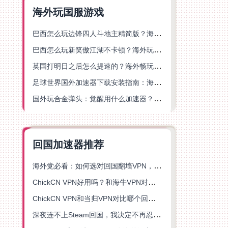
海外玩国服游戏
巴西怎么玩边锋四人斗地主精简版？海外游戏党的加速器终极选择
巴西怎么玩新笑傲江湖不卡顿？海外玩家国服游戏加速终极指南（附猫和老鼠一梦江湖实测）
英国打明日之后怎么提速的？海外畅玩国服游戏终极指南
足球世界国外加速器下载安装指南：海外党畅玩国服游戏的终极解决方案
国外玩合金弹头：觉醒用什么加速器？一份写给海外游子的畅玩指南
回国加速器推荐
海外党必看：如何选对回国翻墙VPN，无缝解锁国内资源？
ChickCN VPN好用吗？和海牛VPN对比哪个回国效果更好？
ChickCN VPN和当归VPN对比哪个回国效果更好？海外党亲测后选了它
深夜连不上Steam回国，我决定不再忍受这数字鸿沟