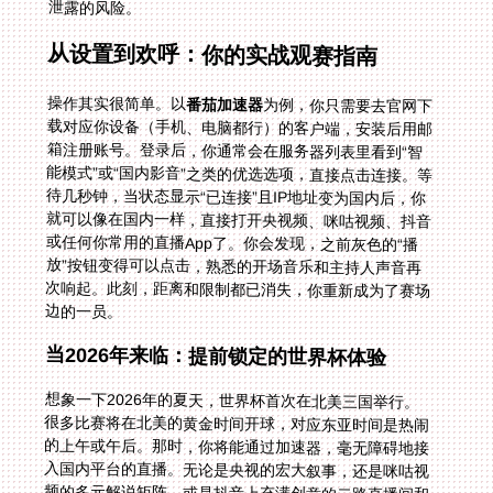
泄露的风险。
从设置到欢呼：你的实战观赛指南
操作其实很简单。以
番茄加速器
为例，你只需要去官网下
载对应你设备（手机、电脑都行）的客户端，安装后用邮
箱注册账号。登录后，你通常会在服务器列表里看到“智
能模式”或“国内影音”之类的优选选项，直接点击连接。等
待几秒钟，当状态显示“已连接”且IP地址变为国内后，你
就可以像在国内一样，直接打开央视频、咪咕视频、抖音
或任何你常用的直播App了。你会发现，之前灰色的“播
放”按钮变得可以点击，熟悉的开场音乐和主持人声音再
次响起。此刻，距离和限制都已消失，你重新成为了赛场
边的一员。
当2026年来临：提前锁定的世界杯体验
想象一下2026年的夏天，世界杯首次在北美三国举行。
很多比赛将在北美的黄金时间开球，对应东亚时间是热闹
的上午或午后。那时，你将能通过加速器，毫无障碍地接
入国内平台的直播。无论是央视的宏大叙事，还是咪咕视
频的多元解说矩阵，或是抖音上充满创意的二路直播间和
即时短视频集锦，你都能同步参与。你可以和国内的朋友
在弹幕里一起吐槽，在社交媒体上讨论同一个热点。那种