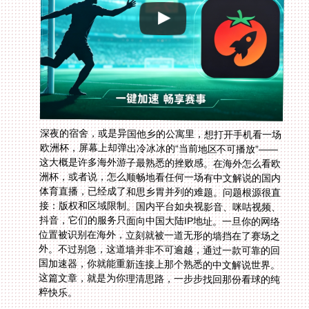
深夜的宿舍，或是异国他乡的公寓里，想打开手机看一场
欧洲杯，屏幕上却弹出冷冰冰的“当前地区不可播放”——
这大概是许多海外游子最熟悉的挫败感。在海外怎么看欧
洲杯，或者说，怎么顺畅地看任何一场有中文解说的国内
体育直播，已经成了和思乡胃并列的难题。问题根源很直
接：版权和区域限制。国内平台如央视影音、咪咕视频、
抖音，它们的服务只面向中国大陆IP地址。一旦你的网络
位置被识别在海外，立刻就被一道无形的墙挡在了赛场之
外。不过别急，这道墙并非不可逾越，通过一款可靠的回
国加速器，你就能重新连接上那个熟悉的中文解说世界。
这篇文章，就是为你理清思路，一步步找回那份看球的纯
粹快乐。