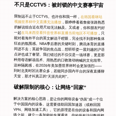
不只是CCTV5：被封锁的中文赛事宇宙
限制远不止于CCTV5。也许你和我一样，
在韩国看咪咕
视频世界杯中文直播无法播放
，眼睁睁看着詹俊张路熟悉
的解说组合近在咫尺却无法触及。又或者，你和朋友约好
一起
在马来西亚看抖音世界杯直播当前地区不可播放
，只
能对着海外平台的英文解说干瞪眼，完全找不到那种集体
狂欢的氛围感。NBA季后赛的关键时刻，腾讯体育的直播
间进不去；英超争冠的焦点战，想听听娄一晨刘越的沪语
点评也成了奢望。我们错过的不仅仅是一场球赛，更是那
种用母语解读战术、用熟悉的口吻激动呐喊的文化纽带。
这种隔阂感，在2026年美加墨世界杯时会更加强烈——
到时北美时区比赛众多，若能同步国内平台的深夜直播聊
天室，那才叫真正的“天涯共此时”。
破解限制的核心：让网络“回家”
解决方案的核心思路，是让你的网络设备“伪装”成一个位
于中国国内的设备。这需要借助回国加速器（或称回国
VPN、网络加速工具）。它的原理是在你的设备和国内网
络之间，建立一条加密的专属通道。你的所有访问数据都
通过这条通道传输，对于国内的直播平台来说，你的IP地
址就显示为加速器提供的国内节点地址，从而顺利绕过地