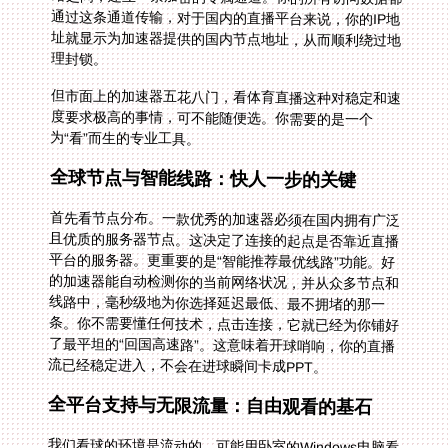
理封锁。
但市面上的加速器五花八门，看体育直播这种对稳定和速
度要求极高的事情，可不能随便选。你需要的是一个
为“看”而生的专业工具。
全球节点与智能线路：快人一步的关键
首先看节点分布。一款优秀的加速器必须在国内拥有广泛
且优质的服务器节点。这决定了连接的起点是否靠近直播
平台的服务器。更重要的是“智能推荐最优线路”功能。好
的加速器能自动检测你的当前网络状况，并从众多节点和
线路中，毫秒级地为你选择延迟最低、最不拥堵的那一
条。你不需要懂任何技术，点击连接，它就已经为你铺好
了最平坦的“回国高速路”。这意味着开球哨响，你的直播
流已经稳定进入，不会在进球瞬间卡成PPT。
全平台支持与无限流量：自由观看的基石
我们看球的环境是流动的。可能用卧室的Windows电脑看
大屏幕，用手中的iPhone接收进球推送，或者用iPad在厨
房边做饭边看。因此，加速器必须支持Android、iOS、
Windows、macOS所有主流系统，并且允许一个账号在
多个设备上同时使用。你可以在手机和电脑上同时登录，
无缝切换。更重要的是“稳定无限流量”。体育直播，尤其
是高清乃至蓝光画质，是流量消耗大户。有限的流量包会
让你看球时提心吊胆，而真正的无限流量才能让你彻底放
开，享受整个赛季的每一分钟，不用担心看到一半被限速