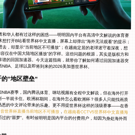
者和华人都有过这样的困惑——明明国内平台有高清中文解说的体育赛
想打开B站看世界杯中文直播，屏幕上却弹出“海外无法观看”的提示；
进去，却显示“当前地区不可播放”；在越南定居的老球迷守着深夜，想
该内容仅在中国大陆地区播放”的字样。这些问题的根源，其实是版权方和
靠谱的回国加速器。今天这篇指南，就带你了解如何通过回国加速器突
NBA、足球以及即将到来的2026美加墨世界杯。
的“地区壁垒”
如NBA赛季，国内腾讯体育、咪咕视频有全程中文解说，但在海外打开
载到一半就卡住。欧洲杯期间，在海外怎么看欧洲杯？很多人只能找画质
熟悉的中文评论带来的乐趣。更不用提世界杯这样的顶级赛事——在香
抖音世界杯直播当前地区不可播放
，
在越南看CCTV5世界杯中文直播海
过的“噩梦”。有时候明明是国内平台的付费用户，却因为身处海外而