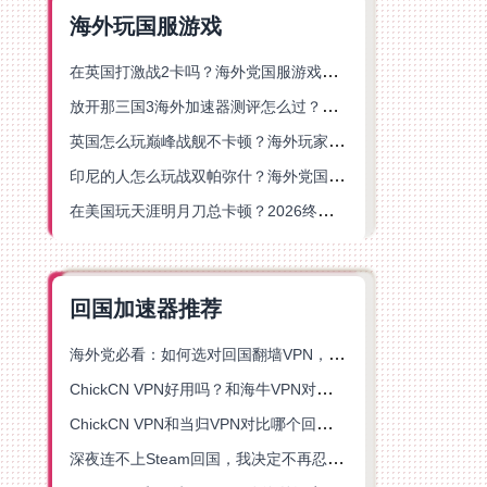
海外玩国服游戏
在英国打激战2卡吗？海外党国服游戏不卡顿的终极解决方案
放开那三国3海外加速器测评怎么过？海外党亲测有效的国服游戏加速指南
英国怎么玩巅峰战舰不卡顿？海外玩家国服游戏加速器终极指南
印尼的人怎么玩战双帕弥什？海外党国服游戏加速避坑指南
在美国玩天涯明月刀总卡顿？2026终极指南：选对加速器让你丝滑连招
回国加速器推荐
海外党必看：如何选对回国翻墙VPN，无缝解锁国内资源？
ChickCN VPN好用吗？和海牛VPN对比哪个回国效果更好？
ChickCN VPN和当归VPN对比哪个回国效果更好？海外党亲测后选了它
深夜连不上Steam回国，我决定不再忍受这数字鸿沟