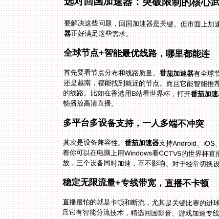
选对回国加速器：突破限制的核心
要解决这些问题，回国加速器是关键。但市面上加
器
正好满足这些需求。
全球节点+智能最优线路，哪里都能连
首先要看节点分布和线路质量。
番茄加速器
有全球
还是越南，
的线路。比如在香港用B站看世界杯，打开
番茄加速
畅播放高清直播。
多平台多设备支持，一人多端不冲突
其次是设备兼容性。
番茄加速器
支持Android、
着你可以在电脑上用Wind
放，三个设备同时加速，互不影响。对于经常切换
稳定无限流量+专线带宽，直播不卡顿
直播最怕的就是卡顿和断流，尤其是关键比赛的进