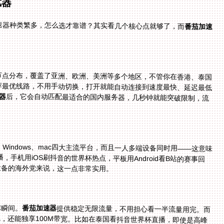
武器
速器种类繁多，怎么选才靠谱？其实看几个核心点就够了，而
番茄加速
节点分布，覆盖了亚洲、欧洲、美洲等多个地区，不管你在香港、泰国
都能找到就近的节点。而且它能智能推荐最优线路，不用手动切换，打开就能自动连接到速度最快、延迟最低
器
后，它会自动匹配最适合的国内服务器，几秒钟就能突破限制，流
iOS、Windows、mac四大主流平台，而且一人多端设备同时用——这意味
ows看CCTV5的世界杯直播，手机用iOS刷抖音的世界杯热点，平板用Android看B站的赛事回
设备的海外党来说，这一点非常实用。
球瞬间。
番茄加速器
提供稳定无限流量，不用担心看一半流量用完。而
且它有智能分流技术，精选回国影音、游戏加速专线，还能独享100M带宽。比如在泰国看抖音世界杯直播，即使是高峰
时段，也能保持高清画质，不会出现缓冲或者画面撕裂的情况。对于需要长时间观看赛事的用户来说，无限流量和稳定带