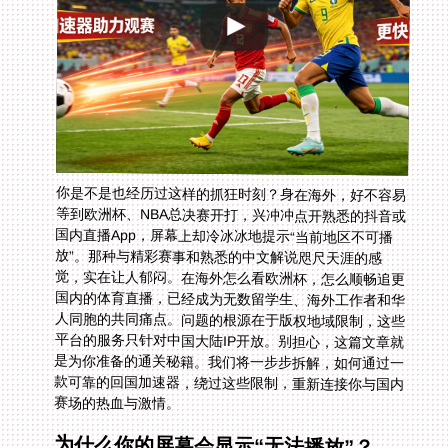
你是不是也经历过这样的抓狂时刻？身在海外，好不容易
等到欧洲杯、NBA总决赛开打，兴冲冲点开熟悉的抖音或
国内直播App，屏幕上却冷冰冰地提示“当前地区不可播
放”。那种与精彩赛事和熟悉的中文解说咫尺天涯的感
觉，实在让人郁闷。在海外怎么看欧洲杯，怎么顺畅追更
国内的体育直播，已经成为无数留学生、海外工作者和华
人同胞的共同痛点。问题的根源在于版权地域限制，这些
平台的服务只针对中国大陆IP开放。别担心，这篇文章就
是为你准备的通关秘籍。我们将一步步拆解，如何通过一
款可靠的回国加速器，绕过这些限制，重新连接你与国内
赛场的热血与激情。
为什么你的屏幕会显示“无法播放”？