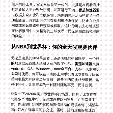
使用网络工具，安全永远是第一位的。尤其是在观看直播
时需要输入平台账号密码，甚至进行互动。
番茄加速器
通
过数据安全加密和专线传输，为你的网络活动构建了一条
加密隧道。你的所有访问数据都被严密保护，防止在公共
网络或国际链路中被窥探或截取。这让你可以安心地沉浸
在比赛氛围中，为精彩的进球欢呼，而无需顾虑隐私泄露
的风险。
从NBA到世界杯：你的全天候观赛伙伴
无论是凌晨的NBA季后赛，还是傍晚的中超联赛，一个好
的加速器应该能无缝融入你的数字生活。
番茄加速器
支持
Android、iOS、Windows、mac全平台，支持一人多端设
备同时使用。你可以在下班路上用手机看比赛集锦，回家
后用电脑大屏欣赏全场直播，设备间的切换丝滑顺畅。这
种便利性，让追赛成为一种随时随地享受，而非折腾。
想象一下2026年美加墨世界杯的场景。届时，比赛将在
北美多个时区举行，而你或许在欧洲留学、在东南亚工
作。你渴望听到国内解说员激情洋溢的现场点评，渴望与
国内好友在弹幕里同步交流。届时，提前连接好加速器，
选择一条优质的回国影音专线，点开抖音或央视频的直播
页面。画面瞬间加载，熟悉的国语解说传来，现场的喧嚣
与屏幕前的你之间，那道无形的墙消失了。你仿佛就和千
千万万的国内观众在一起，共同心跳，共同呐喊。这一切
的背后，离不开售后实时保障和专业的技术团队。一旦遇
到任何网络波动或连接问题，都能得到快速响应和解决，