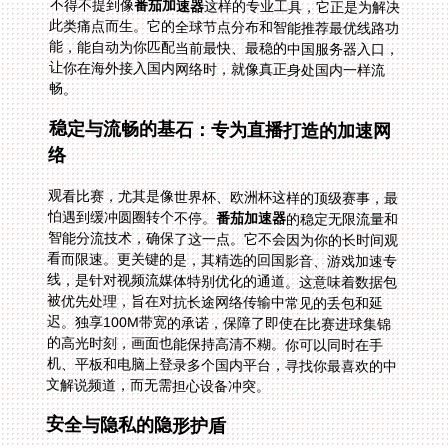
不得不提到像
番茄加速器
这样的专业工具，它正是为解决
此类痛点而生。它的全球节点分布和智能推荐最优线路功
能，能自动为你匹配当前最快、最稳的中国服务器入口，
让你在海外接入国内网络时，就像真正身处国内一样流
畅。
稳定与流畅的基石：专为直播打造的加速网
络
观看比赛，尤其是像世界杯、欧洲杯这样的顶级赛事，最
怕遇到缓冲圆圈转个不停。
番茄加速器
的稳定无限流量和
智能分流技术，确保了这一点。它不会因为你的长时间观
看而限速。更关键的是，其精选的回国影音、游戏加速专
线，是针对视频流媒体特别优化的通道。这意味着数据包
被优先处理，旨在对抗长途网络传输中常见的丢包和延
迟。独享100M带宽的承诺，保障了即使在比赛进球集锦
的高光时刻，画面也能保持高清不糊。你可以同时在手
机、平板和电脑上登录多个国内平台，寻找你最喜欢的中
文解说频道，而无需担心设备冲突。
安全与隐私的隐形护盾