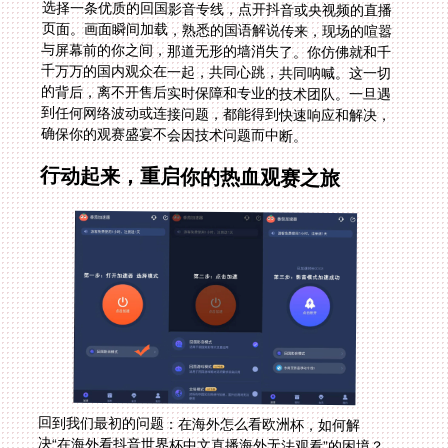
确保你的观赛盛宴不会因技术问题而中断。
行动起来，重启你的热血观赛之旅
回到我们最初的问题：在海外怎么看欧洲杯，如何解
决“在海外看抖音世界杯中文直播海外无法观看”的困境？
答案已经清晰。地域限制是一道锁，而专业的回国加速器
就是那把精准的钥匙。它通过全球智能节点、专线传输、
全平台支持和稳固的安全保障，为你还原一个无障碍的国
内网络环境。无论是应对即将到来的各类联赛，还是为
2026年的世界杯狂欢做准备，提前找到并配置好你的观
赛利器，都至关重要。别再让“地区不可播放”的提示挡住
你的热情。准备好加速器，选好平台，找到你最爱的中文
解说频道，下一次精彩赛事来临之时，你就能第一时间，