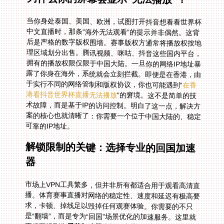
当你身处泰国、美国、欧洲，试图打开抖音想看看世界杯
中文直播时，那条“海外无法观看”的提示并非偶然。这背
后是严格的数字版权围墙。赛事版权方通常将播放权按地
理区域划分出售。腾讯视频、咪咕、抖音这些国内平台，
拥有的播放权限仅限于中国大陆。一旦你的网络IP地址暴
露了你身在海外，系统就会立刻拦截。即便是在香港，由
于实行不同的网络管制和版权协议，你也可能遇到“
在香
港看抖音世界杯直播无法播放
”的窘境。这不是简单的技
术故障，而是基于IP的访问控制。明白了这一点，解决方
案的核心也就清晰了：你需要一个位于中国大陆的、稳定
可靠的IP地址。
解锁限制的关键：选择专业的回国加速
器
市场上VPN工具繁多，但并非所有都适合用于观看高清直
播。体育赛事直播对网络的稳定性、速度和延迟有极高要
求，卡顿、掉线足以毁掉任何观赛体验。你需要的不只
是“翻墙”，而是专为“回国”场景优化的加速服务。这里就