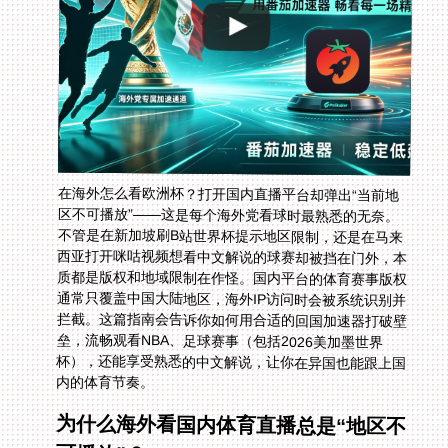
在海外怎么看欧洲杯？打开国内直播平台却弹出“当前地
区不可播放”——这是每个海外党看球时最熟悉的无奈。
不管是在新加坡刷B站世界杯提示地区限制，还是在马来
西亚打开咪咕视频想看中文解说的球赛却被挡在门外，本
质都是版权和地域限制在作怪。国内平台的体育赛事版权
通常只覆盖中国大陆地区，海外IP访问时会被系统识别并
拦截。这篇指南会告诉你如何用合适的回国加速器打破壁
垒，流畅观看NBA、足球赛事（包括2026美加墨世界
杯），还能享受熟悉的中文解说，让你在异国也能跟上国
内的体育节奏。
为什么海外看国内体育直播总是“地区不