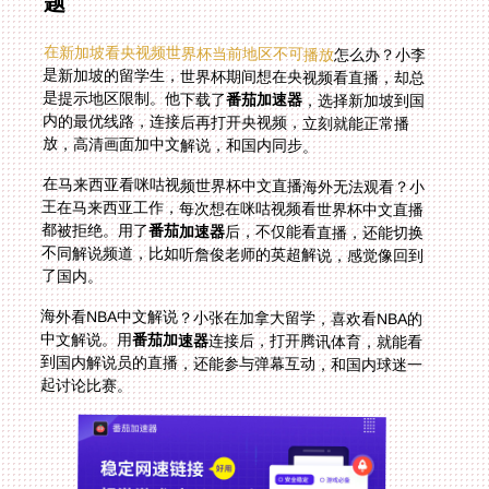
题
在新加坡看央视频世界杯当前地区不可播放
怎么办？小李
是新加坡的留学生，世界杯期间想在央视频看直播，却总
是提示地区限制。他下载了
番茄加速器
，选择新加坡到国
内的最优线路，连接后再打开央视频，立刻就能正常播
放，高清画面加中文解说，和国内同步。
在马来西亚看咪咕视频世界杯中文直播海外无法观看？小
王在马来西亚工作，每次想在咪咕视频看世界杯中文直播
都被拒绝。用了
番茄加速器
后，不仅能看直播，还能切换
不同解说频道，比如听詹俊老师的英超解说，感觉像回到
了国内。
海外看NBA中文解说？小张在加拿大留学，喜欢看NBA的
中文解说。用
番茄加速器
连接后，打开腾讯体育，就能看
到国内解说员的直播，还能参与弹幕互动，和国内球迷一
起讨论比赛。