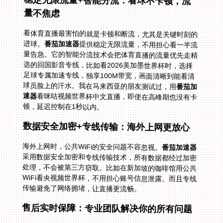
稳定无限流量+智能分流：看球不卡顿，流
量不焦虑
看体育直播最害怕的就是卡顿和断流，尤其是关键时刻的
进球。
番茄加速器
提供稳定无限流量，不用担心看一半流
量告急。它的智能分流技术会把体育直播的流量优先走精
选的回国影音专线，比如看2026美加墨世界杯时，选择
足球专属加速专线，独享100M带宽，画面清晰到能看清
球员脸上的汗水。我在马来西亚的朋友测试过，用
番茄加
速器
看咪咕视频世界杯中文直播，即使在高峰期也没有卡
顿，延迟控制在1秒以内。
数据安全加密+专线传输：海外上网更放心
海外上网时，公共WiFi的安全问题不容忽视。
番茄加速器
采用数据安全加密和专线传输技术，所有数据都经过加密
处理，不会被第三方窃取。比如在新加坡的咖啡馆用公共
WiFi看央视频世界杯，不用担心账号信息泄露。而且专线
传输避免了网络拥堵，让直播更流畅。
售后实时保障：专业团队解决你的所有问题