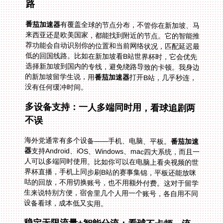
路
番茄加速器
有覆盖全球的节点分布，不管你在新加坡、马
来西亚还是欧美国家，都能找到附近的节点。它的智能推
荐功能会自动识别你的位置和当前网络状况，匹配延迟最
低的回国线路。比如在新加坡看B站世界杯时，它会优先
选择新加坡到国内的专线，避免绕路导致的卡顿。我身边
的新加坡留学生说，用
番茄加速器
打开B站，几乎秒连，
没有任何缓冲时间。
多设备支持：一人多端同时用，看球追剧两
不误
海外党通常有多个设备——手机、电脑、平板。
番茄加速
器
支持Android、iOS、Windows、mac四大系统，而且一
人可以多端同时使用。比如你可以在电脑上看央视频的世
界杯直播，手机上同步刷B站的赛事集锦，平板还能放咪
咕的回放，不用切换账号，也不用额外付费。这对于留学
生来说特别方便，宿舍里几个人用一个账号，各自用不同
设备看球，成本低又实用。