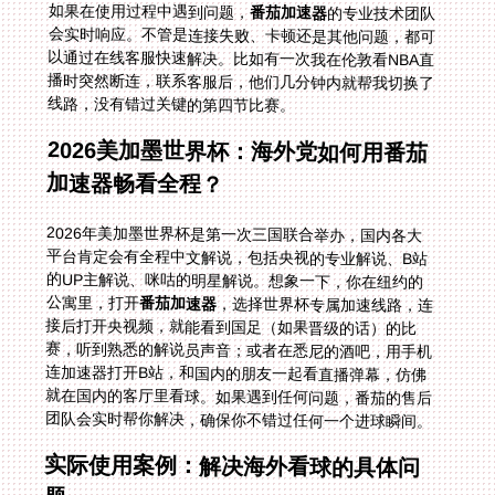
如果在使用过程中遇到问题，
番茄加速器
的专业技术团队
会实时响应。不管是连接失败、卡顿还是其他问题，都可
以通过在线客服快速解决。比如有一次我在伦敦看NBA直
播时突然断连，联系客服后，他们几分钟内就帮我切换了
线路，没有错过关键的第四节比赛。
2026美加墨世界杯：海外党如何用番茄
加速器畅看全程？
2026年美加墨世界杯是第一次三国联合举办，国内各大
平台肯定会有全程中文解说，包括央视的专业解说、B站
的UP主解说、咪咕的明星解说。想象一下，你在纽约的
公寓里，打开
番茄加速器
，选择世界杯专属加速线路，连
接后打开央视频，就能看到国足（如果晋级的话）的比
赛，听到熟悉的解说员声音；或者在悉尼的酒吧，用手机
连加速器打开B站，和国内的朋友一起看直播弹幕，仿佛
就在国内的客厅里看球。如果遇到任何问题，番茄的售后
团队会实时帮你解决，确保你不错过任何一个进球瞬间。
实际使用案例：解决海外看球的具体问