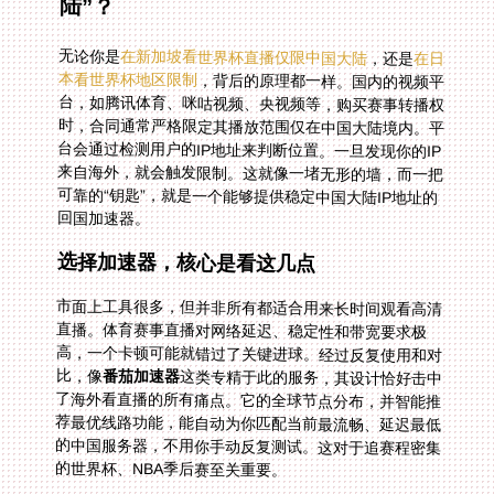
陆”？
无论你是
在新加坡看世界杯直播仅限中国大陆
，还是
在日
本看世界杯地区限制
，背后的原理都一样。国内的视频平
台，如腾讯体育、咪咕视频、央视频等，购买赛事转播权
时，合同通常严格限定其播放范围仅在中国大陆境内。平
台会通过检测用户的IP地址来判断位置。一旦发现你的IP
来自海外，就会触发限制。这就像一堵无形的墙，而一把
可靠的“钥匙”，就是一个能够提供稳定中国大陆IP地址的
回国加速器。
选择加速器，核心是看这几点
市面上工具很多，但并非所有都适合用来长时间观看高清
直播。体育赛事直播对网络延迟、稳定性和带宽要求极
高，一个卡顿可能就错过了关键进球。经过反复使用和对
比，像
番茄加速器
这类专精于此的服务，其设计恰好击中
了海外看直播的所有痛点。它的全球节点分布，并智能推
荐最优线路功能，能自动为你匹配当前最流畅、延迟最低
的中国服务器，不用你手动反复测试。这对于追赛程密集
的世界杯、NBA季后赛至关重要。