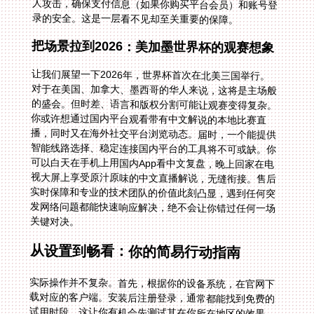
录的安全。这是一层看不见却至关重要的保障。
把场景拉到2026：美加墨世界杯的观赛想象
让我们展望一下2026年，世界杯首次在北美三国举行。
对于在美国、加拿大、墨西哥的华人来说，这将是主场般
的盛会。但时差、语言和版权分割可能让观赛变得复杂。
你或许想通过国内平台观看带有中文解说的本地比赛直
播，同时又在海外社交平台浏览动态。届时，一个能提供
智能线路选择、稳定连接国内平台的工具将不可或缺。你
可以白天在手机上用国内App看中文复盘，晚上回家在电
视大屏上享受原汁原味的中文直播解说，无缝衔接。售后
实时保障和专业的技术团队的价值此刻凸显，遇到任何突
发网络问题都能快速响应解决，绝不会让你错过任何一场
关键对决。
从设置到畅看：你的简易行动指南
实际操作并不复杂。首先，根据你的设备系统，在官网下
载对应的客户端。安装后注册登录，通常都能找到免费的
试用时段，这让你有机会先测试其在你所在地区的效果。
打开应用，在节点列表或一键加速选项中，选择连接中国
的服务器线路。成功后，你的设备就获得了一个中国IP地