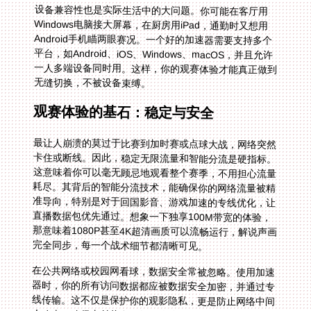
设备兼容性也是实际生活中的大问题。你可能在客厅用
Windows电脑接大屏幕，在厨房用iPad，通勤时又想用
Android手机瞄两眼赛况。一个好的加速器需要支持多个
平台，如Android、iOS、Windows、macOS，并且允许
一人多端设备同时用。这样，你的观赛体验才能真正做到
无缝切换，不被设备束缚。
观赛体验的基石：稳定与安全
最让人崩溃的莫过于比赛到加时赛或点球大战，网络突然
卡住或断线。因此，稳定无限流量和智能分流是硬指标。
这意味着你可以毫无顾忌地观看整个赛季，不用担心流量
耗尽。其背后的智能分流技术，能确保你的网络流量被精
准导向，特别是对于回国影音、游戏加速的专线优化，让
直播数据包优先通过。想象一下独享100M带宽的体验，
那意味着1080P甚至4K超清画质可以流畅运行，解说声画
完全同步，每一个战术细节都清晰可见。
在公共网络或校园网看球，数据安全常被忽略。使用加速
器时，你的所有访问数据都应被数据安全加密，并通过专
线传输。这不仅是保护你的观影隐私，更是防止网络中间
人攻击，确保支付信息（如果你购买平台会员）和账号登