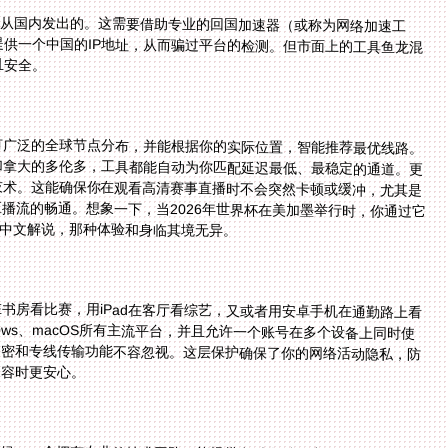
是从国内发出的。这需要借助专业的回国加速器（或称为网络加速工
供一个中国的IP地址，从而骗过平台的检测。但市面上的工具鱼龙混
且安全。
有广泛的全球节点分布，并能根据你的实际位置，智能推荐最优线路。
加拿大的多伦多，工具都能自动为你匹配延迟最低、最稳定的通道。更
技术。这能确保你在观看高清赛事直播时不会突然卡顿或缓冲，尤其是
播流的畅通。想象一下，当2026年世界杯在美加墨举行时，你通过它
清中文解说，那种体验和身临其境无异。
在书房看比赛，用iPad在客厅看综艺，又或者用安卓手机在通勤路上看
indows、macOS所有主流平台，并且允许一个账号在多个设备上同时使
加密和专线传输功能不容忽视。这层保护确保了你的网络活动隐私，防
内容时更安心。