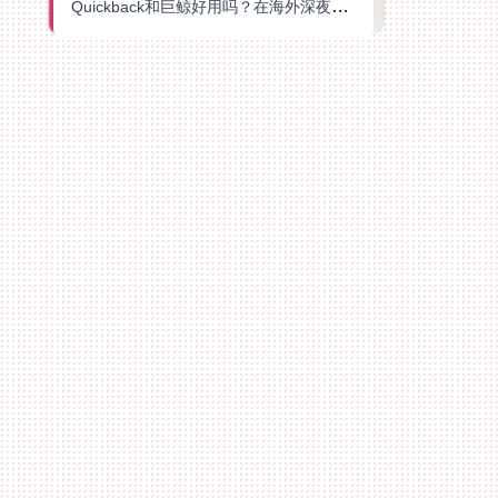
Quickback和巨鲸好用吗？在海外深夜想刷B站、追爱奇艺的你，或许正需要这份答案