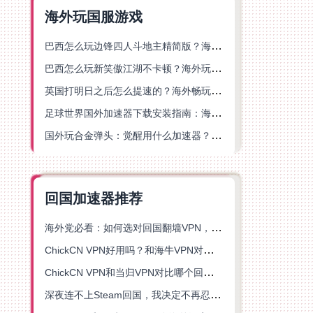
海外玩国服游戏
巴西怎么玩边锋四人斗地主精简版？海外游戏党的加速器终极选择
巴西怎么玩新笑傲江湖不卡顿？海外玩家国服游戏加速终极指南（附猫和老鼠一梦江湖实测）
英国打明日之后怎么提速的？海外畅玩国服游戏终极指南
足球世界国外加速器下载安装指南：海外党畅玩国服游戏的终极解决方案
国外玩合金弹头：觉醒用什么加速器？一份写给海外游子的畅玩指南
回国加速器推荐
海外党必看：如何选对回国翻墙VPN，无缝解锁国内资源？
ChickCN VPN好用吗？和海牛VPN对比哪个回国效果更好？
ChickCN VPN和当归VPN对比哪个回国效果更好？海外党亲测后选了它
深夜连不上Steam回国，我决定不再忍受这数字鸿沟