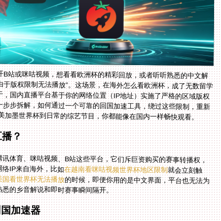
开B站或咪咕视频，想看看欧洲杯的精彩回放，或者听听熟悉的中文解
“由于版权限制无法播放”。这场景，在海外怎么看欧洲杯，成了无数留学
，国内直播平台基于你的网络位置（IP地址）实施了严格的区域版权
一步步拆解，如何通过一个可靠的回国加速工具，绕过这些限制，重新
26美加墨世界杯到日常的综艺节目，你都能像在国内一样畅快观看。
直播？
腾讯体育、咪咕视频、B站这些平台，它们斥巨资购买的赛事转播权，
络IP来自海外，比如
在越南看咪咕视频世界杯地区限制
就会立刻触
美国看世界杯无法播放
的时候，即便你用的是中文界面，平台也无法为
熟悉的乡音解说和即时赛事瞬间隔开。
回国加速器