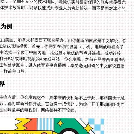
时候，一个拥有专业的技术团队、能提供实时售后保障的服务就显得尤
具体技术故障时，能够快速找到专业人员协助解决，而不是面对冰冷的
杯为例
首次由美国、加拿大和墨西哥联合举办，但你想听的依然是中文解说。你
的B站或咪咕视频。首先，你需要在你的设备（手机、电脑或电视盒子
表中选择一个位于中国内地、延迟显示最优的节点并连接。成功连接
打开B站或咪咕视频的App或网站，你会发现，之前在马来西亚看B站
以正常登录账号，进入体育赛事直播间，享受毫无阻碍的中文解说直播
一样简单自然。
界
事痛点后，你会发现这个工具带来的便利远不止于此。那些因为地域
影，都将重新对你开放。它就像一把钥匙，为你打开了那扇因距离而
是回味童年的电视剧，网络都将不再设限。