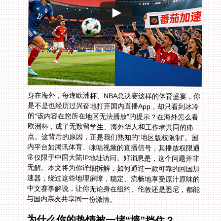
身在海外，每逢欧洲杯、NBA总决赛这样的体育盛宴，你
是不是也经历过兴奋地打开国内直播App，却只看到冰冷
的“该内容在您所在地区无法播放”的提示？在海外怎么看
欧洲杯，成了无数留学生、海外华人和工作者共同的痛
点。这背后的原因，正是我们熟知的“地区版权限制”。国
内平台如腾讯体育、咪咕视频的直播信号，其播放权限通
常仅限于中国大陆IP地址访问。好消息是，这个问题并非
无解。本文将为你详细拆解，如何通过一款可靠的回国加
速器，绕过这些地理屏障，稳定、流畅地享受原汁原味的
中文赛事解说，让你无论身在纽约、伦敦还是悉尼，都能
与国内亲友共享同一份激情。
为什么你的热情被一堵“墙”挡住？