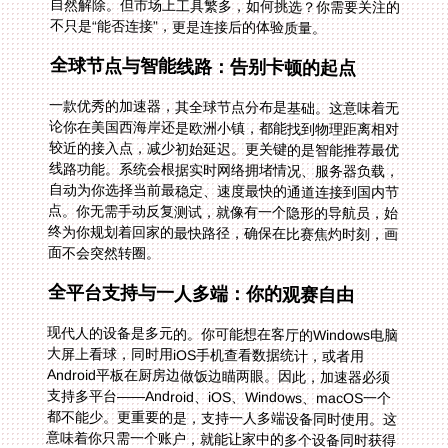
不只是“能否连接”，更是连接后的体验质量。
全球节点与智能线路：告别卡顿的起点
一款优秀的加速器，其全球节点分布是基础。这意味着无
论你在美国西海岸还是欧洲小镇，都能找到物理距离相对
较近的接入点，减少初始延迟。更关键的是智能推荐最优
线路功能。系统会根据实时网络拥堵情况、服务器负载，
自动为你选择当前最稳定、速度最快的通道连接到国内节
点。你无需手动反复测试，就像有一个隐形的导航员，始
终为你规划着回家的最快路径，确保在比赛焦灼时刻，画
面不会突然转圈。
全平台支持与一人多端：你的观赛自由
现代人的设备是多元的。你可能想在客厅的Windows电脑
大屏上看球，同时用iOS手机查看数据统计，或者用
Android平板在厨房边做饭边瞄两眼。因此，加速器必须
支持多平台——Android、iOS、Windows、macOS一个
都不能少。更重要的是，支持一人多端设备同时使用。这
意味着你只需一个账户，就能让家中的多个设备同时获得
加速，满足全家或室友共同观赛的需求，无需为每个设备