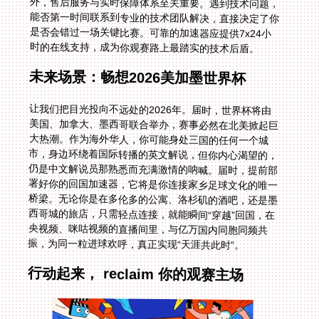
时的在线支持，成为你观赛路上最踏实的技术后盾。
未来场景：畅想2026美加墨世界杯
让我们把目光投向不远处的2026年。届时，世界杯将由
美国、加拿大、墨西哥联合举办，赛事必然在北美掀起巨
大热潮。作为海外华人，你可能身处三国的任何一个城
市，身边环绕着国际转播的英文解说，但你内心渴望的，
仍是中文解说员那熟悉而充满激情的呐喊。届时，提前部
署好你的回国加速器，它将是你连接家乡足球文化的唯一
桥梁。无论你是在多伦多的公寓、洛杉矶的酒吧，还是墨
西哥城的旅店，只需轻点连接，就能瞬间“穿越”回国，在
央视频、咪咕视频的直播间里，与亿万国内同胞同频共
振，为同一粒进球欢呼，真正实现“天涯共此时”。
行动起来， reclaim 你的观赛主场