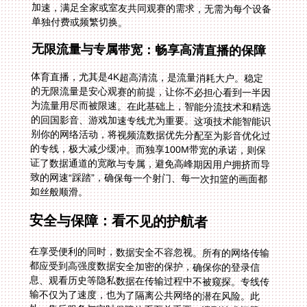
单独付费或频繁切换。
无限流量与专属带宽：畅享高清直播的保障
体育直播，尤其是4K超高清流，是流量消耗大户。稳定
的无限流量是安心观赛的前提，让你不必担心看到一半因
为流量用尽而被限速。在此基础上，智能分流技术和精选
的回国影音、游戏加速专线尤为重要。这项技术能智能识
别你的网络活动，将视频流数据优先分配至为影音优化过
的专线，极大减少缓冲。而独享100M带宽的承诺，则保
证了数据通道的宽敞与专属，避免高峰期因用户拥挤而导
致的网速“踩踏”，确保每一个射门、每一次扣篮的画面都
如丝般顺滑。
安全与保障：看不见的护航者
在享受便利的同时，数据安全不容忽视。所有的网络传输
都应受到高强度数据安全加密的保护，确保你的登录信
息、观看历史等隐私数据在传输过程中不被窥探。专线传
输不仅为了速度，也为了隔离公共网络的潜在风险。此
外，售后服务与实时保障体系至关重要。遇到技术问题，
能否第一时间联系到专业的技术团队解决，直接决定了你
是否会错过一场关键比赛。可靠的加速器应提供7x24小