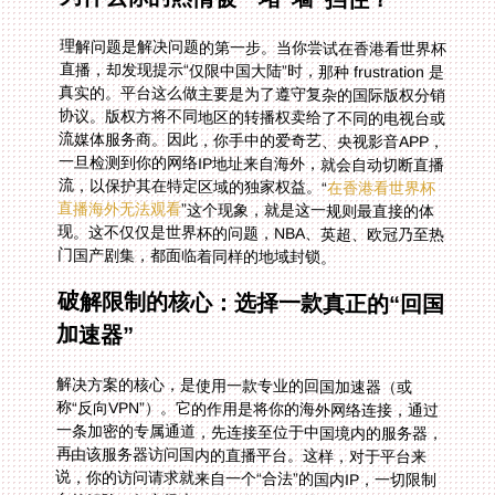
理解问题是解决问题的第一步。当你尝试在香港看世界杯
直播，却发现提示“仅限中国大陆”时，那种 frustration 是
真实的。平台这么做主要是为了遵守复杂的国际版权分销
协议。版权方将不同地区的转播权卖给了不同的电视台或
流媒体服务商。因此，你手中的爱奇艺、央视影音APP，
一旦检测到你的网络IP地址来自海外，就会自动切断直播
流，以保护其在特定区域的独家权益。“
在香港看世界杯
直播海外无法观看
”这个现象，就是这一规则最直接的体
现。这不仅仅是世界杯的问题，NBA、英超、欧冠乃至热
门国产剧集，都面临着同样的地域封锁。
破解限制的核心：选择一款真正的“回国
加速器”
解决方案的核心，是使用一款专业的回国加速器（或
称“反向VPN”）。它的作用是将你的海外网络连接，通过
一条加密的专属通道，先连接至位于中国境内的服务器，
再由该服务器访问国内的直播平台。这样，对于平台来
说，你的访问请求就来自一个“合法”的国内IP，一切限制
自然解除。但市场上工具繁多，如何挑选？你需要关注的