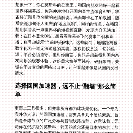
想象一下，你在莫斯科的公寓里，和国内朋友约好一起看
世界杯揭幕战。你兴冲冲地打开国内某主流体育APP，准
备聆听那几位名嘴的激情解说，画面却卡在了加载圈，随
后便是那句令人沮丧的“地区限制”。同样的情况，在韩国
想用抖音刷一刷世界杯的短视频直播，发现内容无法加
载；在日本登录B站，想看看弹幕齐飞的赛事二创和直
播，账号却提示“当前IP受限制”。这些瞬间，地理距离被
数字化为一道无法逾越的高墙。版权协议是这一切的根
源，平台必须遵守。但对你而言，你只是想获得和国内亲
友同步的观赛体验，这份需求简单而纯粹。破解限制，关
键在于改变你的网络出口IP，让它看起来像是从国内发出
请求。
选择回国加速器，远不止“翻墙”那么简
单
市面上工具很多，但并非所有都为此场景优化。一个专为
海外华人设计的回国加速器，需要具备几个硬核素质。首
先是全球节点的广泛分布与智能线路推荐。这意味着，无
论你在俄罗斯的莫斯科、韩国的首尔还是日本的东京，加
速器都能自动为你匹配并连接至延迟最低、最稳定的国内
入口节点，智能推荐最优线路，确保高清直播不卡顿。其
次是对多平台的原生支持。你的设备可能是安卓手机、
iPhone，也可能是Windows笔记本或MacBook，甚至你
想在电视上投屏。优秀的加速器应支持一人多端设备同时