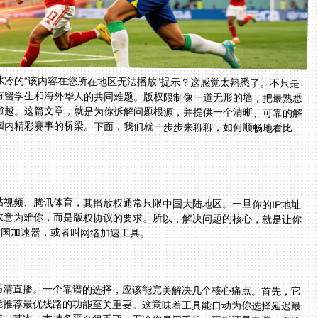
冷的“该内容在您所在地区无法播放”提示？这感觉太熟悉了。不只是
有留学生和海外华人的共同难题。版权限制像一道无形的墙，把最熟悉
逾越。这篇文章，就是为你拆解问题根源，并提供一个清晰、可靠的解
国内精彩赛事的桥梁。下面，我们就一步步来聊聊，如何顺畅地看比
？
视频、腾讯体育，其播放权通常只限中国大陆地区。一旦你的IP地址
故意为难你，而是版权协议的要求。所以，解决问题的核心，就是让你
回国加速器，或者叫网络加速工具。
高清直播。一个靠谱的选择，应该能完美解决几个核心痛点。首先，它
能推荐最优线路的功能至关重要。这意味着工具能自动为你选择延迟最
试。其次，支持多平台很重要。无论你是用手机、平板还是电脑，无论
统，都应该能顺畅使用。最好支持一人多端设备同时用，这样你和家人可以各自在