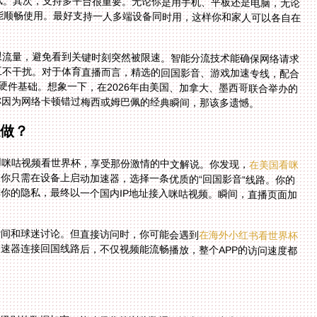
限流量，避免看到关键时刻突然被限速。智能分流技术能确保网络请求
互不干扰。对于体育直播而言，精选的回国影音、游戏加速专线，配合
硬件基础。想象一下，在2026年由美国、加拿大、墨西哥联合举办的
你因为网络卡顿错过梅西或姆巴佩的经典瞬间，那该多遗憾。
么做？
用咪咕视频看世界杯，享受那份激情的中文解说。你发现，
在美国看咪
你只需在设备上启动加速器，选择一条优质的“回国影音”线路。你的
线传输，数据安全加密，保障你的隐私，最终以一个国内IP地址接入咪咕视频。瞬间，直播页面加
瞬间和球迷讨论。但直接访问时，你可能会遇到
在海外小红书看世界杯
速器连接回国线路后，不仅视频能流畅播放，整个APP的访问速度都