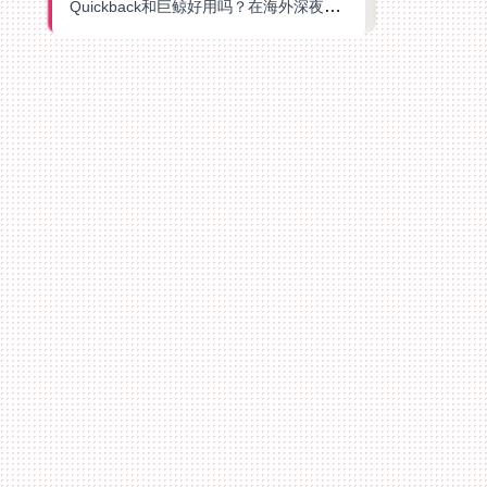
Quickback和巨鲸好用吗？在海外深夜想刷B站、追爱奇艺的你，或许正需要这份答案