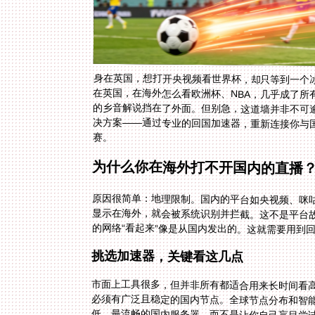
身在英国，想打开央视频看世界杯，却只等到一个冰
在英国，在海外怎么看欧洲杯、NBA，几乎成了所
的乡音解说挡在了外面。但别急，这道墙并非不可
决方案——通过专业的回国加速器，重新连接你与
赛。
为什么你在海外打不开国内的直播
原因很简单：地理限制。国内的平台如央视频、咪咕
显示在海外，就会被系统识别并拦截。这不是平台
的网络“看起来”像是从国内发出的。这就需要用到
挑选加速器，关键看这几点
市面上工具很多，但并非所有都适合用来长时间看
必须有广泛且稳定的国内节点。全球节点分布和智
低、最流畅的国内服务器，而不是让你自己盲目尝
是Android、iOS、Windows还是mac系