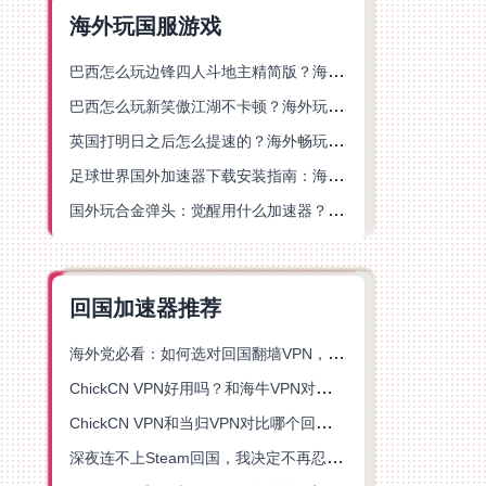
海外玩国服游戏
巴西怎么玩边锋四人斗地主精简版？海外游戏党的加速器终极选择
巴西怎么玩新笑傲江湖不卡顿？海外玩家国服游戏加速终极指南（附猫和老鼠一梦江湖实测）
英国打明日之后怎么提速的？海外畅玩国服游戏终极指南
足球世界国外加速器下载安装指南：海外党畅玩国服游戏的终极解决方案
国外玩合金弹头：觉醒用什么加速器？一份写给海外游子的畅玩指南
回国加速器推荐
海外党必看：如何选对回国翻墙VPN，无缝解锁国内资源？
ChickCN VPN好用吗？和海牛VPN对比哪个回国效果更好？
ChickCN VPN和当归VPN对比哪个回国效果更好？海外党亲测后选了它
深夜连不上Steam回国，我决定不再忍受这数字鸿沟