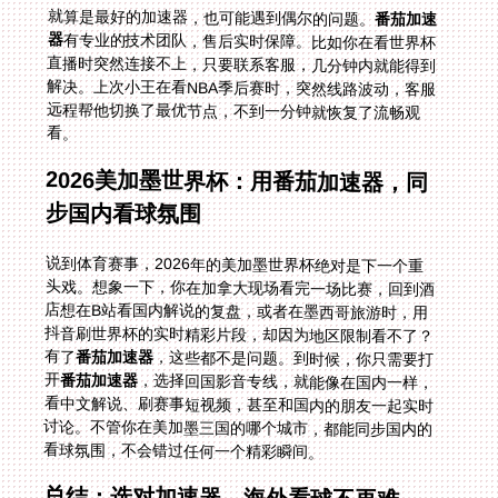
就算是最好的加速器，也可能遇到偶尔的问题。
番茄加速
器
有专业的技术团队，售后实时保障。比如你在看世界杯
直播时突然连接不上，只要联系客服，几分钟内就能得到
解决。上次小王在看NBA季后赛时，突然线路波动，客服
远程帮他切换了最优节点，不到一分钟就恢复了流畅观
看。
2026美加墨世界杯：用番茄加速器，同
步国内看球氛围
说到体育赛事，2026年的美加墨世界杯绝对是下一个重
头戏。想象一下，你在加拿大现场看完一场比赛，回到酒
店想在B站看国内解说的复盘，或者在墨西哥旅游时，用
抖音刷世界杯的实时精彩片段，却因为地区限制看不了？
有了
番茄加速器
，这些都不是问题。到时候，你只需要打
开
番茄加速器
，选择回国影音专线，就能像在国内一样，
看中文解说、刷赛事短视频，甚至和国内的朋友一起实时
讨论。不管你在美加墨三国的哪个城市，都能同步国内的
看球氛围，不会错过任何一个精彩瞬间。
总结：选对加速器，海外看球不再难