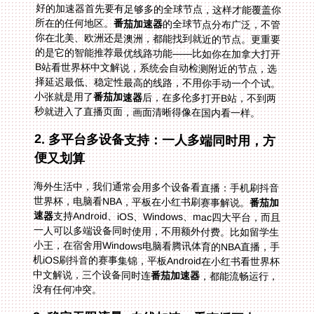
好的加速器首先要有足够多的全球节点，这样才能覆盖你
所在的任何地区。
番茄加速器
的全球节点分布广泛，不管
你在北美、欧洲还是澳洲，都能找到就近的节点。更重要
的是它的智能推荐最优线路功能——比如你在加拿大打开
B站看世界杯中文解说，系统会自动检测附近的节点，选
择延迟最低、稳定性最高的线路，不用你手动一个个试。
小张就是用了
番茄加速器
后，在多伦多打开B站，不到两
秒就进入了直播页面，画面清晰得像在国内看一样。
2. 多平台多设备支持：一人多端同时用，方
便又划算
海外生活中，我们通常会用多个设备看直播：手机刷抖音
世界杯，电脑看NBA，平板在小红书刷赛事解说。
番茄加
速器
支持Android、iOS、Windows、mac四大平台，而且
一人可以多端设备同时使用，不用额外付费。比如留学生
小王，在宿舍用Windows电脑看腾讯体育的NBA直播，手
机iOS刷抖音的赛事集锦，平板Android在小红书看世界杯
中文解说，三个设备同时连
番茄加速器
，都能流畅运行，
没有任何冲突。