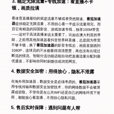
3. 稳定无限流量+专线加速：看直播不卡
顿，画质拉满
看体育直播最怕的就是流量不够或者突然限速。
番茄加速
器
提供稳定无限流量，不用担心看一半提示流量用完。而
且它有精选的回国影音、游戏加速专线，独享100M带宽
——这对于高清直播来说太重要了。比如在澳大利亚的李
姐，之前用其他加速器看抖音世界杯直播，总是因为带宽
不够卡顿，换了
番茄加速器
的影音专线后，画面直接跳到
1080P，连球员的汗水都看得清清楚楚，再也没有出现过
断流的情况。智能分流功能还能自动把直播流量分配到最
优通道，不影响你同时刷微信或浏览网页。
4. 数据安全加密：用得放心，隐私不泄露
在海外用加速器，数据安全是必须考虑的。
番茄加速器
采
用专线传输和数据安全加密技术，你的网络数据不会被泄
露或窃取。不管你是在公共WiFi还是自己的网络环境下使
用，都能放心看直播，不用担心隐私问题。
5. 售后实时保障：遇到问题有人帮