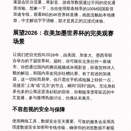
放，中文解说字字清晰，那才是真正的沉浸式体验。
展望2026：在美加墨世界杯的完美观赛
场景
让我们把目光投向2026年，由美国、加拿大、墨西哥联
合举办的下届世界杯。届时，你可能在北美任何一座城
市。你想通过国内的腾讯视频或央视影音，听着贺炜诗人
般的解说，和国内亲友同步吐槽比赛。有了前述的加速
器，这一切轻而易举。你只需在手机或电脑上轻轻一点，
连接至“上海”或“北京”的节点，瞬间“回到”国内。无论身处
多伦多的公寓还是洛杉矶的宿舍，你都能享受零延迟的中
文直播，参与微博热搜讨论，仿佛从未离开。
不容忽视的安全与保障
使用网络工具，数据安全至关重要。可靠的服务会采用高
强度数据安全加密和专线传输，确保你的浏览数据不被窥
探，支付信息绝对安全。此外，售后实时保障和专业的技
术团队是隐形后盾。当你遇到连接问题，特别是在重大赛
事开场前，能快速找到人工客服并解决问题，这份安心感