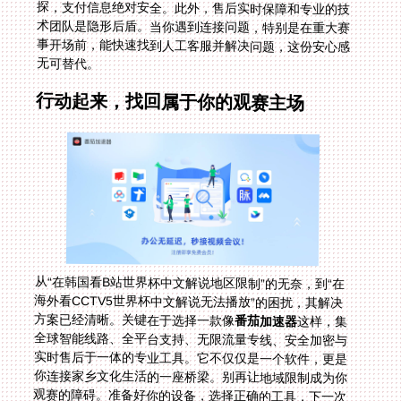
无可替代。
行动起来，找回属于你的观赛主场
从“在韩国看B站世界杯中文解说地区限制”的无奈，到“在
海外看CCTV5世界杯中文解说无法播放”的困扰，其解决
方案已经清晰。关键在于选择一款像
番茄加速器
这样，集
全球智能线路、全平台支持、无限流量专线、安全加密与
实时售后于一体的专业工具。它不仅仅是一个软件，更是
你连接家乡文化生活的一座桥梁。别再让地域限制成为你
观赛的障碍。准备好你的设备，选择正确的工具，下一次
的欧冠之夜、NBA总决赛或是2026美加墨世界杯，你将
稳稳坐在中文解说席上，与亿万国内观众同频欢呼。那份