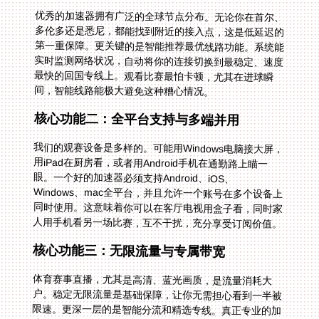
优秀的加速器拥有广泛的全球节点分布。无论你在首尔、
多伦多还是悉尼，都能找到附近的接入点，这是低延迟的
第一重保障。更关键的是智能推荐最优线路功能。系统能
实时监测网络状况，自动将你的连接切换到最稳定、速度
最快的回国专线上。观看比赛最怕卡顿，尤其在进球瞬
间，智能线路能极大避免这种糟心情况。
核心功能二：全平台支持与多端并用
我们的观赛设备是多样的。可能用Windows电脑接大屏，
用iPad在厨房看，或者用Android手机在通勤路上瞄一
眼。一个好的加速器必须支持Android、iOS、
Windows、mac全平台，并且允许一个账号在多个设备上
同时使用。这意味着你可以在客厅电视用盒子看，同时家
人用手机看另一场比赛，互不干扰，充分享受订阅价值。
核心功能三：无限流量与专属带宽
体育赛事直播，尤其是高清、蓝光画质，是流量消耗大
户。稳定无限流量是基础保障，让你无需担心看到一半被
限速。更深一层的是智能分流和精选专线。真正专业的加
速器会区分流量，将影音、游戏等数据通过不同的优化通
道传输。想象一下，当你使用那条独享的100M回国影音
加速专线，观看B站的4K世界杯直播，画面流畅如本地播