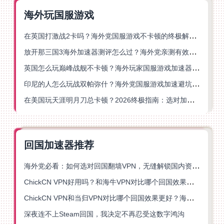
海外玩国服游戏
在英国打激战2卡吗？海外党国服游戏不卡顿的终极解决方案
放开那三国3海外加速器测评怎么过？海外党亲测有效的国服游戏加速指南
英国怎么玩巅峰战舰不卡顿？海外玩家国服游戏加速器终极指南
印尼的人怎么玩战双帕弥什？海外党国服游戏加速避坑指南
在美国玩天涯明月刀总卡顿？2026终极指南：选对加速器让你丝滑连招
回国加速器推荐
海外党必看：如何选对回国翻墙VPN，无缝解锁国内资源？
ChickCN VPN好用吗？和海牛VPN对比哪个回国效果更好？
ChickCN VPN和当归VPN对比哪个回国效果更好？海外党亲测后选了它
深夜连不上Steam回国，我决定不再忍受这数字鸿沟