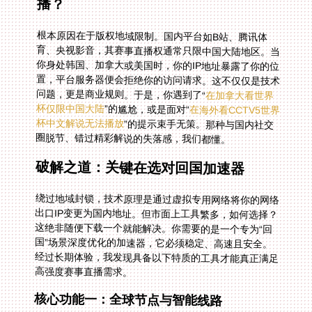
播？
根本原因在于版权地域限制。国内平台如B站、腾讯体
育、央视影音，其赛事直播权通常只限中国大陆地区。当
你身处韩国、加拿大或美国时，你的IP地址暴露了你的位
置，平台服务器便会拒绝你的访问请求。这不仅仅是技术
问题，更是商业规则。于是，你遇到了“
在加拿大看世界
杯仅限中国大陆
”的尴尬，或是面对“
在海外看CCTV5世界
杯中文解说无法播放
”的提示束手无策。那种与国内社交
圈脱节、错过精彩解说的失落感，我们都懂。
破解之道：关键在选对回国加速器
绕过地域封锁，技术原理是通过虚拟专用网络将你的网络
出口IP变更为国内地址。但市面上工具繁多，如何选择？
这绝非随便下载一个就能解决。你需要的是一个专为“回
国”场景深度优化的加速器，它必须稳定、高速且安全。
经过长期体验，我发现具备以下特质的工具才能真正满足
高强度赛事直播需求。
核心功能一：全球节点与智能线路