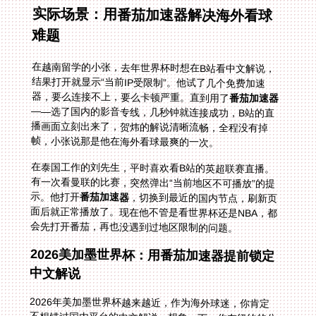
实际场景：用番茄加速器解决海外看球
难题
在越南留学的小张，去年世界杯时想在B站看中文解说，
结果打开就显示“当前IP受限制”。他试了几个免费加速
器，要么连接不上，要么卡顿严重。直到用了
番茄加速器
——选了国内的影音专线，几秒钟就连接成功，B站的直
播画面立刻出来了，贺炜的解说清晰流畅，全程没有掉
帧，小张说那是他在海外看球最爽的一次。
在泰国工作的刘先生，平时喜欢看B站的英超联赛直播。
有一次看曼联的比赛，突然弹出“当前地区不可播放”的提
示。他打开
番茄加速器
，切换到最近的国内节点，刷新页
面后就正常播放了。现在他不管是看世界杯还是NBA，都
会先打开番茄，再也没遇到过地区限制的问题。
2026美加墨世界杯：用番茄加速器提前锁定
中文解说
2026年美加墨世界杯越来越近，作为海外球迷，你肯定
不想错过国内平台的中文解说。想象一下：你在纽约的公