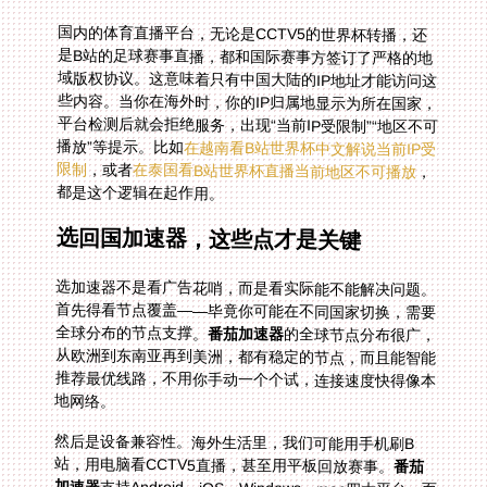
国内的体育直播平台，无论是CCTV5的世界杯转播，还
是B站的足球赛事直播，都和国际赛事方签订了严格的地
域版权协议。这意味着只有中国大陆的IP地址才能访问这
些内容。当你在海外时，你的IP归属地显示为所在国家，
平台检测后就会拒绝服务，出现“当前IP受限制”“地区不可
播放”等提示。比如
在越南看B站世界杯中文解说当前IP受
限制
，或者
在泰国看B站世界杯直播当前地区不可播放
，
都是这个逻辑在起作用。
选回国加速器，这些点才是关键
选加速器不是看广告花哨，而是看实际能不能解决问题。
首先得看节点覆盖——毕竟你可能在不同国家切换，需要
全球分布的节点支撑。
番茄加速器
的全球节点分布很广，
从欧洲到东南亚再到美洲，都有稳定的节点，而且能智能
推荐最优线路，不用你手动一个个试，连接速度快得像本
地网络。
然后是设备兼容性。海外生活里，我们可能用手机刷B
站，用电脑看CCTV5直播，甚至用平板回放赛事。
番茄
加速器