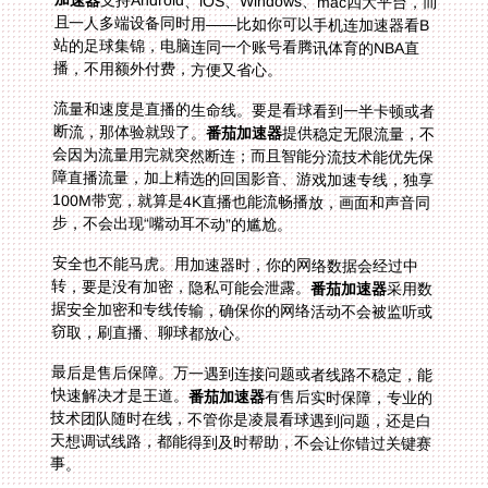
支持Android、iOS、Windows、mac四大平台，而
且一人多端设备同时用——比如你可以手机连加速器看B
站的足球集锦，电脑连同一个账号看腾讯体育的NBA直
播，不用额外付费，方便又省心。
流量和速度是直播的生命线。要是看球看到一半卡顿或者
断流，那体验就毁了。
番茄加速器
提供稳定无限流量，不
会因为流量用完就突然断连；而且智能分流技术能优先保
障直播流量，加上精选的回国影音、游戏加速专线，独享
100M带宽，就算是4K直播也能流畅播放，画面和声音同
步，不会出现“嘴动耳不动”的尴尬。
安全也不能马虎。用加速器时，你的网络数据会经过中
转，要是没有加密，隐私可能会泄露。
番茄加速器
采用数
据安全加密和专线传输，确保你的网络活动不会被监听或
窃取，刷直播、聊球都放心。
最后是售后保障。万一遇到连接问题或者线路不稳定，能
快速解决才是王道。
番茄加速器
有售后实时保障，专业的
技术团队随时在线，不管你是凌晨看球遇到问题，还是白
天想调试线路，都能得到及时帮助，不会让你错过关键赛
事。