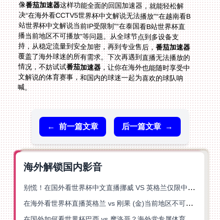
像
番茄加速器
这样功能全面的回国加速器，就能轻松解
决“在海外看CCTV5世界杯中文解说无法播放”“在越南看B
站世界杯中文解说当前IP受限制”“在泰国看B站世界杯直
播当前地区不可播放”等问题。从全球节点到多设备支
持，从稳定流量到安全加密，再到专业售后，
番茄加速器
覆盖了海外球迷的所有需求。下次再遇到直播无法播放的
情况，不妨试试
番茄加速器
，让你在海外也能随时享受中
文解说的体育赛事，和国内的球迷一起为喜欢的球队呐
喊。
←
前一篇文章
后一篇文章
→
海外解锁国内影音
别慌！在国外看世界杯中文直播挪威 VS 英格兰仅限中国大陆？这篇指南帮你搞定
在海外看世界杯直播英格兰 vs 刚果 (金)当前地区不可播放？这篇指南帮你突破所有限制
在国外如何看世界杯巴西 vs 摩洛哥？海外党专属体育观赛指南来了