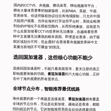
国内的CCTV5、央视频、腾讯体育、咪咕视频等平台，
拥有大量体育赛事的独家版权，比如NBA、英超、中超、
世界杯等。但这些版权协议往往有地域限制，只允许中国
大陆用户观看。当你在海外打开这些平台时，系统会检测
到你的IP地址不在授权范围内，从而拒绝播放。这就是为
什么在新加坡看CCTV5世界杯无法播放，在越南看世界
杯中文直播无法播放的根本原因。即便是在香港，由于版
权区域划分不同，也会遇到“在香港看央视频世界杯中文
直播当前地区不可播放”的情况。
选回国加速器，这些核心功能不能少
选择回国加速器时，不能只看表面宣传，要关注那些真正
影响观赛体验的功能。
番茄加速器
的六大核心功能，正好
击中了海外观赛的所有需求点。
全球节点分布，智能推荐最优线路
海外观赛的第一个难题是连接速度。
番茄加速器
拥有覆盖
全球的节点分布，无论是在新加坡、越南还是香港，都能
找到就近的节点。它的智能推荐系统会自动选择最优线
路，比如在新加坡连接东南亚的高速节点，在越南选择邻
近的大陆专线，在香港则匹配低延迟的跨境线路，确保你
打开直播平台时不会卡顿或加载缓慢。这对于看实时赛事