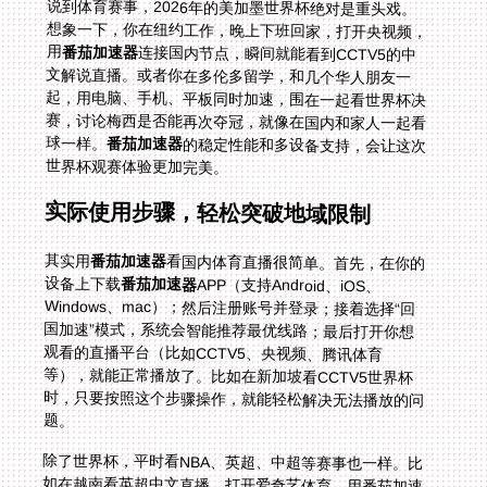
说到体育赛事，2026年的美加墨世界杯绝对是重头戏。
想象一下，你在纽约工作，晚上下班回家，打开央视频，
用
番茄加速器
连接国内节点，瞬间就能看到CCTV5的中
文解说直播。或者你在多伦多留学，和几个华人朋友一
起，用电脑、手机、平板同时加速，围在一起看世界杯决
赛，讨论梅西是否能再次夺冠，就像在国内和家人一起看
球一样。
番茄加速器
的稳定性能和多设备支持，会让这次
世界杯观赛体验更加完美。
实际使用步骤，轻松突破地域限制
其实用
番茄加速器
看国内体育直播很简单。首先，在你的
设备上下载
番茄加速器
APP（支持Android、iOS、
Windows、mac）；然后注册账号并登录；接着选择“回
国加速”模式，系统会智能推荐最优线路；最后打开你想
观看的直播平台（比如CCTV5、央视频、腾讯体育
等），就能正常播放了。比如在新加坡看CCTV5世界杯
时，只要按照这个步骤操作，就能轻松解决无法播放的问
题。
除了世界杯，平时看NBA、英超、中超等赛事也一样。比
如在越南看英超中文直播，打开爱奇艺体育，用番茄加速
后就能流畅观看；在香港看咪咕视频的NBA直播，也能突