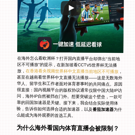
在海外怎么看欧洲杯？打开国内直播平台却弹出“当前地
区不可播放”的提示，在新加坡看CCTV5世界杯无法播
放，
在香港看央视频世界杯中文直播当前地区不可播放
，
甚至在越南看世界杯中文直播无法播放——这是无数海外
华人、留学生和工作者面对体育赛事时的共同痛点。原因
很直接：国内视频平台的版权协议通常仅限中国大陆IP访
问，海外IP自然被挡在门外。想要突破这个壁垒，一款可
靠的回国加速器是关键。接下来，我会结合实际使用体
验，告诉你如何选择合适的加速器，以及
番茄加速器
为什
么能成为海外观赛的首选工具。
为什么海外看国内体育直播会被限制？