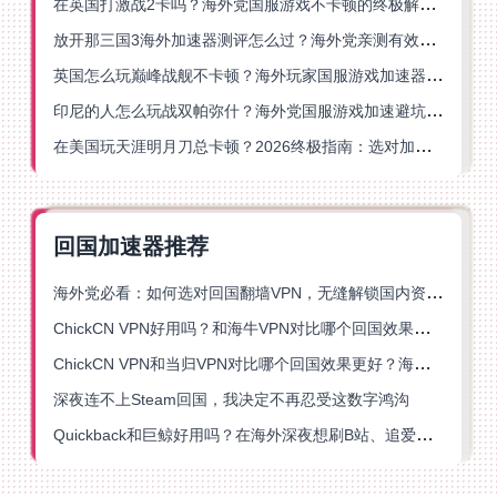
在英国打激战2卡吗？海外党国服游戏不卡顿的终极解决方案
放开那三国3海外加速器测评怎么过？海外党亲测有效的国服游戏加速指南
英国怎么玩巅峰战舰不卡顿？海外玩家国服游戏加速器终极指南
印尼的人怎么玩战双帕弥什？海外党国服游戏加速避坑指南
在美国玩天涯明月刀总卡顿？2026终极指南：选对加速器让你丝滑连招
回国加速器推荐
海外党必看：如何选对回国翻墙VPN，无缝解锁国内资源？
ChickCN VPN好用吗？和海牛VPN对比哪个回国效果更好？
ChickCN VPN和当归VPN对比哪个回国效果更好？海外党亲测后选了它
深夜连不上Steam回国，我决定不再忍受这数字鸿沟
Quickback和巨鲸好用吗？在海外深夜想刷B站、追爱奇艺的你，或许正需要这份答案