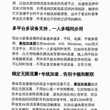
来说至关重要，毕竟谁也不想错过进球的瞬间。
多平台多设备支持，一人多端同步用
现在大家看直播的设备越来越多，手机、电脑、平板换着
用。
番茄加速器
支持Android、iOS、Windows、mac四大
主流平台，而且允许一人多端同时使用。比如你在新加坡
留学，白天用电脑在腾讯体育看NBA直播，晚上用手机在
央视频看英超，周末用平板在咪咕视频看世界杯回放，都
可以同时加速，不用反复切换账号或设备，非常方便。
稳定无限流量+专线加速，告别卡顿和断联
看体育直播最怕的就是卡顿和流量不足。
番茄加速器
提供
稳定无限流量，不用担心看一半突然断网。它的智能分流
技术会优先保障直播流量，避免其他应用占用带宽。而且
还有精选的回国影音和游戏加速专线，独享100M带宽，
即便是4K高清直播也能流畅播放。比如在越南看世界杯
中文直播时，用番茄的专线加速，画面清晰无延迟，就像