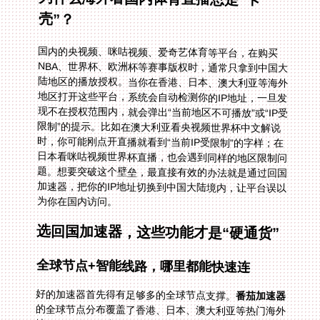
壳”？
国内的央视频、咪咕视频、爱奇艺体育等平台，在购买
NBA、世界杯、欧洲杯等赛事版权时，通常只拿到中国大
陆地区的播放授权。当你在香港、日本、澳大利亚等海外
地区打开这些平台，系统会自动检测你的IP地址，一旦发
现不在授权范围内，就会弹出“当前地区不可播放”或“IP受
限制”的提示。比如在澳大利亚看央视频世界杯中文解说
时，你可能刚点开直播就看到“当前IP受限制”的字样；在
日本看咪咕视频世界杯直播，也会遇到同样的地区限制问
题。想要突破这个壁垒，最直接有效的办法就是通过回国
加速器，把你的IP地址切换到中国大陆境内，让平台误以
为你在国内访问。
选回国加速器，这些功能才是“硬通货”
全球节点+智能线路，哪里都能快速连
好的加速器首先得有足够多的全球节点支撑。
番茄加速器
的全球节点分布覆盖了香港、日本、澳大利亚等热门海外
地区，不管你在中环的写字楼里，还是东京的地铁站，或
者悉尼的咖啡馆，打开APP后它会自动扫描附近的回国节
点，智能推荐最优线路。比如你在香港想连央视频看世界
杯，它会优先匹配延迟最低的香港到内地专线，几秒钟就
能完成连接，不用你手动一个个试；在日本看咪咕视频世
界杯直播时，它也能快速找到稳定的线路，让你流畅观看