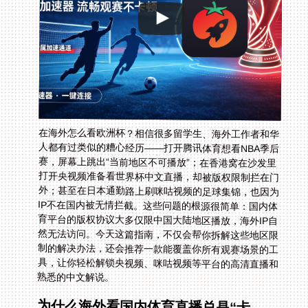
在海外怎么看欧洲杯？相信很多留学生、海外工作者和华
人都有过类似的糟心经历——打开腾讯体育想看NBA季后
赛，屏幕上跳出“当前地区不可播放”；在香港窝在沙发里
打开央视频准备看世界杯中文直播，却被版权限制拦在门
外；甚至在日本通勤路上刷咪咕视频的足球集锦，也因为
IP不在国内被无情拦截。这些问题的根源很简单：国内体
育平台的版权协议大多仅限中国大陆地区播放，海外IP自
然无法访问。今天这篇指南，不仅会帮你拆解这些地区限
制的解决办法，还会推荐一款能覆盖你所有观赛场景的工
具，让你轻松解锁央视频、咪咕视频等平台的高清直播和
熟悉的中文解说。
为什么海外看国内体育直播总是“卡