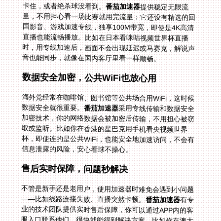
卡住，或者绝杀球没看到。
番茄加速器
提供稳定无限流
量，不用担心看一场比赛就用完流量；它还设有精选的回
国影音、游戏加速专线，独享100M带宽，即使是4K高清
直播也能流畅播放。比如在日本看咪咕视频世界杯直播
时，用专线加速后，画面不会出现延迟或马赛克，解说声
音也能同步，就像在国内客厅里看一样顺畅。
数据安全加密，公共WiFi也放心用
海外党经常在咖啡馆、图书馆等公共场合用WiFi，这时候
数据安全就很重要。
番茄加速器
采用专线传输和数据安全
加密技术，你的网络数据会被加密后传输，不用担心被窃
取或监听。比如你在香港的星巴克用手机看央视频世界
杯，即使连的是公共WiFi，也能安全地加速访问，不会有
信息泄露的风险，安心看球不操心。
售后实时保障，问题秒解决
不管是新手还是老用户，使用加速器时难免会遇到小问题
——比如线路连接失败、直播突然卡顿。
番茄加速器
有专
业的技术团队提供实时售后保障，你可以通过APP内的客
服入口联系他们，很快就能得到解决方案。比如你在澳大
利亚看央视频世界杯中文解说时突然遇到IP受限制的问
题，联系客服后，他们会帮你排查线路问题，或者推荐更
稳定的节点，让你快速回到观赛状态，不会错过关键进