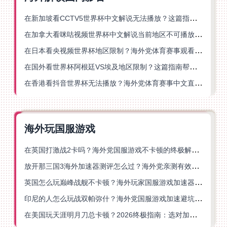
在新加坡看CCTV5世界杯中文解说无法播放？这篇指南帮你解锁海外体育直播自由
在加拿大看咪咕视频世界杯中文解说当前地区不可播放？这篇指南帮你一键解决
在日本看央视频世界杯地区限制？海外党体育赛事观看终极指南
在国外看世界杯阿根廷VS埃及地区限制？这篇指南帮你搞定中文直播+解说
在香港看抖音世界杯无法播放？海外党体育赛事中文直播终极指南
海外玩国服游戏
在英国打激战2卡吗？海外党国服游戏不卡顿的终极解决方案
放开那三国3海外加速器测评怎么过？海外党亲测有效的国服游戏加速指南
英国怎么玩巅峰战舰不卡顿？海外玩家国服游戏加速器终极指南
印尼的人怎么玩战双帕弥什？海外党国服游戏加速避坑指南
在美国玩天涯明月刀总卡顿？2026终极指南：选对加速器让你丝滑连招