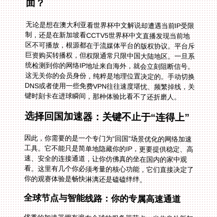
面？
无论是想在澳大利亚看世界杯中文解说却遭遇当前IP受限
制，还是在新加坡看CCTV5世界杯中文直播发现当前地
区不可播放，根源都在于流媒体平台的版权协议。平台斥
巨资购买转播权，但权限通常只限中国大陆地区。一旦系
统检测到你的网络IP地址来自海外，就会立刻阻断信号。
这无关你的会员身份，纯粹是地理位置决定的。手动切换
DNS或者使用一些免费VPN往往速度堪忧、频繁掉线，关
键时刻卡在进球瞬间，那种体验比看不了还折磨人。
选择回国加速器：关键不止于“连得上”
因此，你需要的是一个专门为“回国”场景优化的网络加速
工具。它不能只是简单地隐藏你的IP，更要提供稳定、高
速、安全的连接通道，让你仿佛真的坐在国内的家中观
看。这里有几个你必须考量的核心功能，它们直接决定了
你的观赛体验是畅快淋漓还是磕磕绊绊。
全球节点与智能线路：你的专属高速通道