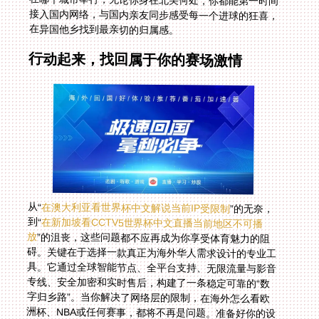
在异国他乡找到最亲切的归属感。
行动起来，找回属于你的赛场激情
从“
在澳大利亚看世界杯中文解说当前IP受限制
”的无奈，
到“
在新加坡看CCTV5世界杯中文直播当前地区不可播
放
”的沮丧，这些问题都不应再成为你享受体育魅力的阻
碍。关键在于选择一款真正为海外华人需求设计的专业工
具。它通过全球智能节点、全平台支持、无限流量与影音
专线、安全加密和实时售后，构建了一条稳定可靠的“数
字归乡路”。当你解决了网络层的限制，在海外怎么看欧
洲杯、NBA或任何赛事，都将不再是问题。准备好你的设
备，找回那片熟悉的解说声和沸腾的赛场吧，精彩永不缺