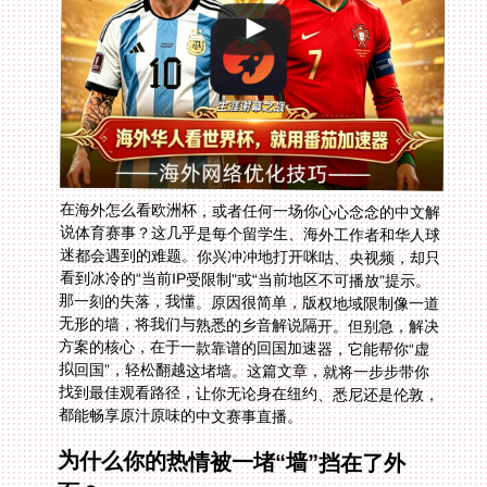
在海外怎么看欧洲杯，或者任何一场你心心念念的中文解
说体育赛事？这几乎是每个留学生、海外工作者和华人球
迷都会遇到的难题。你兴冲冲地打开咪咕、央视频，却只
看到冰冷的“当前IP受限制”或“当前地区不可播放”提示。
那一刻的失落，我懂。原因很简单，版权地域限制像一道
无形的墙，将我们与熟悉的乡音解说隔开。但别急，解决
方案的核心，在于一款靠谱的回国加速器，它能帮你“虚
拟回国”，轻松翻越这堵墙。这篇文章，就将一步步带你
找到最佳观看路径，让你无论身在纽约、悉尼还是伦敦，
都能畅享原汁原味的中文赛事直播。
为什么你的热情被一堵“墙”挡在了外