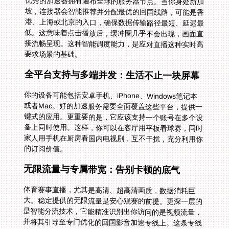
优秀的加速器拥有遍布全球的服务器节点。当你身处新加
坡，连接器会智能推荐并分配最优的回国线路，可能是香
港、上海或北京的入口，确保数据传输路径最短、延迟最
低。这意味着点击播放后，缓冲圈几乎不会出现，画面直
接流畅呈现。这种智能调度能力，是应对直播这种实时高
要求场景的基础。
全平台支持与多端并发：生活不止一块屏幕
你的设备可能包括安卓手机、iPhone、Windows笔记本
或者Mac。好的加速服务需要全面覆盖这些平台，提供一
键式的应用。更重要的是，它应该支持一个账号在多个设
备上同时使用。这样，你可以在客厅用平板看球赛，同时
家人用手机在厨房看国内电视剧，互不干扰，充分利用你
的订阅价值。
无限流量与专属带宽：告别卡顿的底气
体育赛事直播，尤其是高清、超高清画质，数据消耗巨
大。稳定提供的无限流量是安心观赛的前提。更深一层的
是智能分流技术，它能精准识别出你访问的是视频流量，
并将其引导至专门优化的回国影音加速专线上。这条专线
就像为视频数据修建的高速公路，独享高带宽资源，有效
避免网络高峰期的拥堵，保证画面持续稳定，不掉帧、不