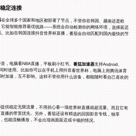
能稳定连接
器
在全球多个国家和地区都部署了节点，不管你在韩国、越南还是欧
洲、北美，都能找到就近的节点连接。更重要的是，它能智能推荐最优线路——系统会自动检测你的网络环境，选择延迟
最低、最稳定的线路，确保你看直播时不会频繁掉线。比如在韩国连接抖音世界杯直播，番茄会自动匹配到国内最快的节
音，电脑看NBA直播，平板刷小红书。
番茄加速器
支持Android、
iOS、Windows、Mac四大平台，而且允许一人多端同时使用。比如你可以在手机上用抖音看世界杯，电脑上用腾讯体育
看NBA，平板上刷小红书的世界杯直播，三个设备同时加速，互不影响。这样不管你用什么设备，都能随时看自己喜欢的
器
提供稳定无限流量，不用担心看一场世界杯直播就超流量。而且它有
智能分流技术，会把影音和游戏流量分开，保证体育直播的带宽优先。另外，番茄还设有精选的回国影音专线，独享
直播，也能流畅播放，不会出现画面延迟或卡顿的情况。