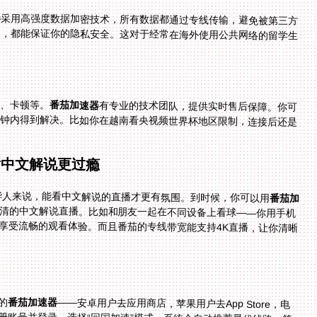
器
采用高强度数据加密技术，所有数据都通过专线传输，避免被第三方
窃取。不管你是在公共WiFi还是个人网络环境下使用，都能保证你的隐私安全。这对于经常在海外使用公共网络的留学生
、卡顿等。
番茄加速器
有专业的技术团队，提供实时售后保障。你可
以通过在线客服或邮件联系他们，问题通常能在几分钟内得到解决。比如你在越南看央视频世界杯地区限制，连接后还是
看中文解说更过瘾
外华人来说，能看中文解说的直播才更有氛围。到时候，你可以用
番茄加
清的中文解说直播。比如和朋友一起在不同设备上看球——你用手机
，享受流畅的观看体验。而且番茄的专线带宽能支持4K直播，让你清晰
的
番茄加速器
——安卓用户去应用商店，苹果用户去App Store，电
脑用户去官网下载Windows或Mac版本。第二步，注册账号并登录，选择“回国加速”模式，系统会自动推荐最优线路。第
三步，连接成功后，打开抖音、央视频或小红书，就能正常观看赛事了。比如在韩国看抖音世界杯直播海外无法观看，按