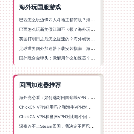
海外玩国服游戏
巴西怎么玩边锋四人斗地主精简版？海外游戏党的加速器终极选择
巴西怎么玩新笑傲江湖不卡顿？海外玩家国服游戏加速终极指南（附猫和老鼠一梦江湖实测）
英国打明日之后怎么提速的？海外畅玩国服游戏终极指南
足球世界国外加速器下载安装指南：海外党畅玩国服游戏的终极解决方案
国外玩合金弹头：觉醒用什么加速器？一份写给海外游子的畅玩指南
回国加速器推荐
海外党必看：如何选对回国翻墙VPN，无缝解锁国内资源？
ChickCN VPN好用吗？和海牛VPN对比哪个回国效果更好？
ChickCN VPN和当归VPN对比哪个回国效果更好？海外党亲测后选了它
深夜连不上Steam回国，我决定不再忍受这数字鸿沟