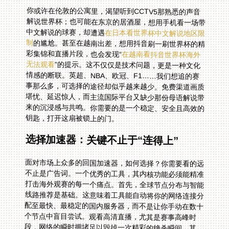
你或许在伦敦的公寓里，渴望听到CCTV5那熟悉的声音
解说世界杯；也可能在东京的居酒屋，想用手机看一场带
中文解说的球赛，却遭遇
在日本看世界杯中文解说地区限
制
的尴尬。甚至在越南出差，想用抖音刷一刷世界杯的精
彩集锦和直播片段，也会发现“
在越南看抖音世界杯海外
无法观看
”的提示。这不仅仅是技术问题，更是一种文化
情感的断联。英超、NBA、欧冠、F1……我们想追的赛
事那么多，可选择的途径却似乎越来越少。免费渠道画质
堪忧、延迟惊人，而主流国际平台又缺少那份母语解说带
来的沉浸感与共鸣。你需要的是一个稳定、安全且高效的
钥匙，打开这扇被锁上的门。
选择加速器：关键不止于“连得上”
面对市场上众多的回国加速器，如何选择？你需要看的远
不止是广告词。一个优秀的工具，其内核功能必须能精准
打击海外观赛的每一个痛点。首先，全球节点分布与智能
线路推荐是基础。这意味着工具能自动将你的网络连接分
配至最快、最稳定的国内服务器，而不是让你手动在数十
个节点中盲目尝试。观看高清直播，尤其是赛事高峰时
段，网络的瞬时拥堵足以毁掉一次精彩的绝杀瞬间。其
次，多平台支持至关重要。你的设备可能包括安卓手机、
苹果iPad、Windows笔记本或Mac电脑，优秀的工具应能
覆盖所有主流系统，并允许在多个设备上同时使用，满足