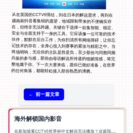
从在英国的CCTV5情结，到在日本的解说需求，再到在
越南刷抖音看集锦的愿望，地域限制带来的不便确实存
在，但绝非无法跨越。关键在于选择一款集智能、稳定、
安全与全面支持于一身的工具。它应该像一位可靠的技术
伙伴，默默在后台工作，为你扫清所有网络障碍，让你忘
记技术的存在，全身心投入到赛事的紧张与精彩之中。当
终场哨响，无论你的主队是胜是负，至少那份与同胞同频
共振的参与感，那份由母语解说所传递的细腻情感，将完
整地属于你。下一次大赛来临，愿你已做好准备，在世界
的任何角落，都能轻松接入那份熟悉的沸腾。
←
前一篇文章
海外解锁国内影音
在新加坡看CCTV5世界杯中文解说无法播放？这篇指南帮你解锁海外体育直播自由