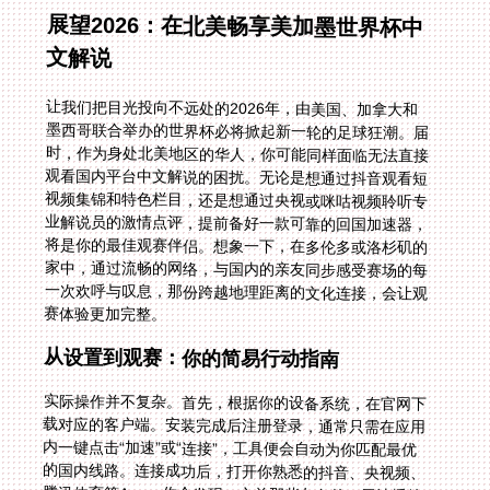
展望2026：在北美畅享美加墨世界杯中
文解说
让我们把目光投向不远处的2026年，由美国、加拿大和
墨西哥联合举办的世界杯必将掀起新一轮的足球狂潮。届
时，作为身处北美地区的华人，你可能同样面临无法直接
观看国内平台中文解说的困扰。无论是想通过抖音观看短
视频集锦和特色栏目，还是想通过央视或咪咕视频聆听专
业解说员的激情点评，提前备好一款可靠的回国加速器，
将是你的最佳观赛伴侣。想象一下，在多伦多或洛杉矶的
家中，通过流畅的网络，与国内的亲友同步感受赛场的每
一次欢呼与叹息，那份跨越地理距离的文化连接，会让观
赛体验更加完整。
从设置到观赛：你的简易行动指南
实际操作并不复杂。首先，根据你的设备系统，在官网下
载对应的客户端。安装完成后注册登录，通常只需在应用
内一键点击“加速”或“连接”，工具便会自动为你匹配最优
的国内线路。连接成功后，打开你熟悉的抖音、央视频、
腾讯体育等App，你会发现，之前那些灰色的、无法播放
的赛事直播页面已经重新亮起，熟悉的解说声音再次响
起。整个过程无需复杂的网络配置，就像打开一个普通的