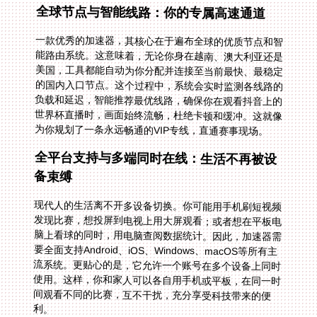
全球节点与智能线路：你的专属高速通道
一款优秀的加速器，其核心在于遍布全球的优质节点和智
能路由系统。这意味着，无论你身在越南、澳大利亚还是
美国，工具都能自动为你分配并连接至当前最快、最稳定
的国内入口节点。这个过程中，系统会实时监测各线路的
负载和延迟，智能推荐最优线路，确保你在观看抖音上的
世界杯直播时，画面始终流畅，杜绝卡顿和缓冲。这就像
为你规划了一条永远畅通的VIP专线，直通赛事现场。
全平台支持与多端同时在线：生活不再被设
备束缚
现代人的生活离不开多设备切换。你可能用手机刷短视频
发现比赛，想投屏到电视上用大屏观看；或者想在平板电
脑上看球的同时，用电脑查阅数据统计。因此，加速器需
要全面支持Android、iOS、Windows、macOS等所有主
流系统。更贴心的是，它允许一个账号在多个设备上同时
使用。这样，你和家人可以各自用手机或平板，在同一时
间观看不同的比赛，互不干扰，充分享受科技带来的便
利。