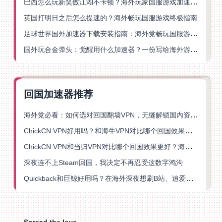
巴西怎么玩新笑傲江湖不卡顿？海外玩家国服游戏加速终极指南（附猫和老鼠一梦江湖实测）
英国打明日之后怎么提速的？海外畅玩国服游戏终极指南
足球世界国外加速器下载安装指南：海外党畅玩国服游戏的终极解决方案
国外玩合金弹头：觉醒用什么加速器？一份写给海外游子的畅玩指南
回国加速器推荐
海外党必看：如何选对回国翻墙VPN，无缝解锁国内资源？
ChickCN VPN好用吗？和海牛VPN对比哪个回国效果更好？
ChickCN VPN和当归VPN对比哪个回国效果更好？海外党亲测后选了它
深夜连不上Steam回国，我决定不再忍受这数字鸿沟
Quickback和巨鲸好用吗？在海外深夜想刷B站、追爱奇艺的你，或许正需要这份答案