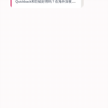
Quickback和巨鲸好用吗？在海外深夜想刷B站、追爱奇艺的你，或许正需要这份答案