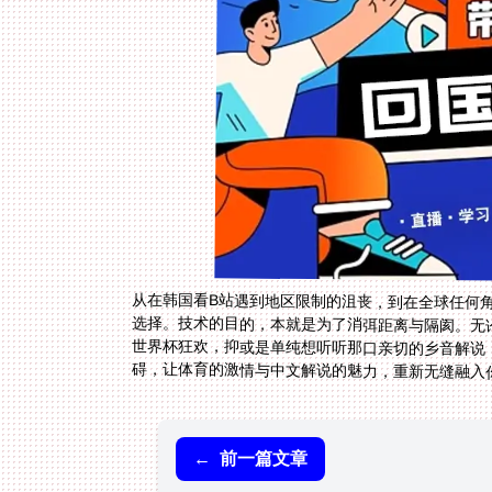
从在韩国看B站遇到地区限制的沮丧，到在全球任何
选择。技术的目的，本就是为了消弭距离与隔阂。无论
世界杯狂欢，抑或是单纯想听听那口亲切的乡音解说
碍，让体育的激情与中文解说的魅力，重新无缝融入
←
前一篇文章