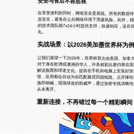
安全与售后不容忽视
在享受便利的同时，网络安全是底线。所有的数据
息安全，避免在公共网络环境下泄露风险。此外，
的技术团队能7x24小时提供支持，快速响应，这
丸。
实战场景：以2026美加墨世界杯为
让我们展望一下2026年，世界杯首次由美国、加
对于身在欧洲或澳洲的华人，许多精彩比赛仍将在
解说氛围和球迷文化。提前在手机和电脑上安装好
馆，应用都会自动为你匹配最优回国线路。点开咪
激昂呐喊，现场球迷的助威声，通过加密专线清晰
从未离开。
重新连接，不再错过每一个精彩瞬间