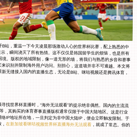
开B站，重温一下今天凌晨那场激动人心的世界杯比赛，配上熟悉的中
提示，瞬间浇灭了所有热情。这不仅仅是韩国留学生的烦恼，也是所有
困境。版权的地域限制，像一道无形的墙，将我们与熟悉的乡音和赛事
它来识别并限制海外用户访问。别担心，这道墙并非不可逾越。本文将
重新无缝接入国内的直播生态，无论是B站、咪咕视频还是腾讯体育，
？
寻找世界杯直播时，“海外无法观看”的提示绝非偶然。国内的主流流
、爱奇艺等，其购买的体育赛事直播版权通常仅限于中国大陆地区。这是行业
络IP地址所在地，一旦判定为非中国大陆IP，便会立即触发限制。于
放，
在新加坡看咪咕视频世界杯直播海外无法观看
，就成了常态。你的