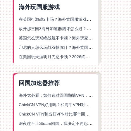
海外玩国服游戏
在英国打激战2卡吗？海外党国服游戏不卡顿的终极解决方案
放开那三国3海外加速器测评怎么过？海外党亲测有效的国服游戏加速指南
英国怎么玩巅峰战舰不卡顿？海外玩家国服游戏加速器终极指南
印尼的人怎么玩战双帕弥什？海外党国服游戏加速避坑指南
在美国玩天涯明月刀总卡顿？2026终极指南：选对加速器让你丝滑连招
回国加速器推荐
海外党必看：如何选对回国翻墙VPN，无缝解锁国内资源？
ChickCN VPN好用吗？和海牛VPN对比哪个回国效果更好？
ChickCN VPN和当归VPN对比哪个回国效果更好？海外党亲测后选了它
深夜连不上Steam回国，我决定不再忍受这数字鸿沟