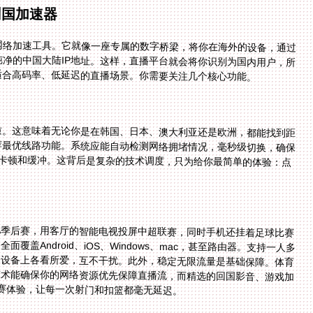
回国加速器
网络加速工具。它就像一座专属的数字桥梁，将你在海外的设备，通过
净的中国大陆IP地址。这样，直播平台就会将你识别为国内用户，所
适合高码率、低延迟的直播场景。你需要关注几个核心功能。
质。这意味着无论你是在韩国、日本、澳大利亚还是欧洲，都能找到距
荐最优线路功能。系统应能自动检测网络拥堵情况，毫秒级切换，确保
绝卡顿和缓冲。这背后是复杂的技术调度，只为给你最简单的体验：点
BA季后赛，用客厅的智能电视投屏中超联赛，同时手机还挂着足球比赛
盖Android、iOS、Windows、mac，甚至路由器。支持一人多
同设备上各看所爱，互不干扰。此外，稳定无限流量是基础保障。体育
技术能确保你的网络资源优先保障直播流，而精选的回国影音、游戏加
观赛体验，让每一次射门和扣篮都毫无延迟。