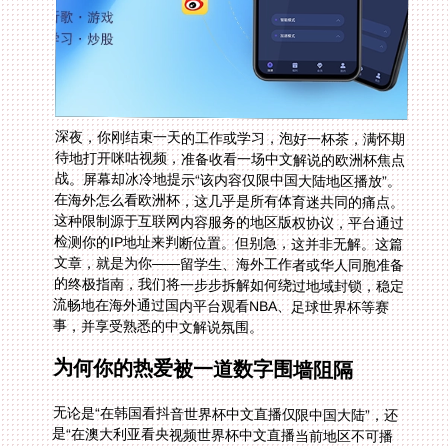
深夜，你刚结束一天的工作或学习，泡好一杯茶，满怀期
待地打开咪咕视频，准备收看一场中文解说的欧洲杯焦点
战。屏幕却冰冷地提示“该内容仅限中国大陆地区播放”。
在海外怎么看欧洲杯，这几乎是所有体育迷共同的痛点。
这种限制源于互联网内容服务的地区版权协议，平台通过
检测你的IP地址来判断位置。但别急，这并非无解。这篇
文章，就是为你——留学生、海外工作者或华人同胞准备
的终极指南，我们将一步步拆解如何绕过地域封锁，稳定
流畅地在海外通过国内平台观看NBA、足球世界杯等赛
事，并享受熟悉的中文解说氛围。
为何你的热爱被一道数字围墙阻隔
无论是“在韩国看抖音世界杯中文直播仅限中国大陆”，还
是“在澳大利亚看央视频世界杯中文直播当前地区不可播
放”，弹出的提示背后是相同的逻辑。版权方为了利益最
大化，将播放权按地理区域分割出售。你的爱奇艺、腾讯
视频、咪咕视频、央视频APP，一旦检测到海外IP，便会
自动锁上内容库的大门。更令人沮丧的是，即便你拥有国
内账号并已付费会员，这道墙依然存在。单纯依靠运气寻
找网络上的免费直播源，往往伴随着卡顿、画质低下和突