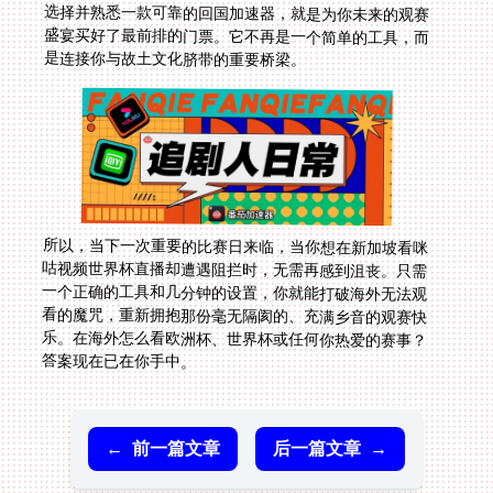
是连接你与故土文化脐带的重要桥梁。
所以，当下一次重要的比赛日来临，当你想在新加坡看咪
咕视频世界杯直播却遭遇阻拦时，无需再感到沮丧。只需
一个正确的工具和几分钟的设置，你就能打破海外无法观
看的魔咒，重新拥抱那份毫无隔阂的、充满乡音的观赛快
乐。在海外怎么看欧洲杯、世界杯或任何你热爱的赛事？
答案现在已在你手中。
←
前一篇文章
后一篇文章
→