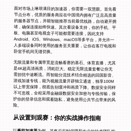
面对市场上琳琅满目的加速器，你需要一双慧眼。首先看
节点分布，优质的服务商应在中国境内拥有广泛且高质量
的服务器节点，并能智能推荐当前最优线路，自动避开拥
堵，确保连接始终快速。其次看设备支持，你的手机、平
板、电脑甚至电视盒子可能都需要连接，因此支持
Android、iOS、Windows、macOS等多平台，并允许一
人多端设备同时使用的服务至关重要，让你在客厅电视和
卧室手机间无缝切换。
无限流量和专属带宽是流畅看赛的基石。体育直播，尤其
是4K超高清画质，消耗巨大。稳定无限流量套餐让你无
需担忧中途断流。而智能分流技术结合精选的回国影音、
游戏加速专线，能为视频流量开辟独立通道，独享100M
以上带宽保障，彻底告别缓冲和画质下降。数据安全同样
不可忽视，全程采用金融级数据安全加密与专线传输，保
护你的登录信息和观看隐私，避免使用公共节点带来的风
险。
从设置到观赛：你的实战操作指南
以
番茄加速器