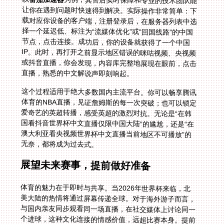
为例，其售后实时保障和专业的技术团队能
让你在遇到问题时快速得到解决。实际操作非常简单：下
载对应你设备的客户端，注册登录后，在服务器列表中选
择一个延迟低、标注为“流媒体优化”或“回国线路”的中国
节点，点击连接。成功后，你的设备就获得了一个中国
IP。此时，再打开之前显示地区错误的咪咕视频、央视频
或抖音直播，你会发现，内容库完整地展现在眼前，点击
直播，熟悉的中文解说声即刻响起。
这个过程适用于绝大多数国内主流平台。你可以畅享腾讯
体育的NBA直播，见证詹姆斯的每一次突破；也可以锁定
爱奇艺的英超转播，感受英超的激烈对抗。无论是“在韩
国看抖音世界杯中文直播仅限中国大陆”的尴尬，还是“在
澳大利亚看央视频世界杯中文直播当前地区不可播放”的
无奈，都将成为过去式。
展望未来赛事，提前做好准备
体育的魅力在于即时与共享。当2026年世界杯来临，北
美大陆的热情将通过屏幕传递全球。对于海外游子而言，
与国内亲友同步观看同一场直播，在社交媒体上讨论同一
个进球，这种文化连接的情感价值，远超比赛本身。提前
选择并熟悉一款可靠的回国加速器，就是为你未来的观赛
盛宴买好了最前排的门票。它不再是一个简单的工具，而