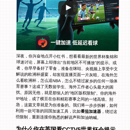
深夜，你兴奋地点开小红书，想看看最新的世界杯集锦和
球迷讨论，屏幕上却弹出“当前地区不可播放”的提示。或
者，你早早备好了零食，准备在咪咕、央视频上享受中文
解说的欧洲杯盛宴，却发现直播页面一片灰暗。在海外怎
么看欧洲杯，怎么追NBA，怎么不错过家乡的任何一场体
育赛事？这成了无数留学生、海外工作者心头最大的困
扰。原因无他，就是那恼人的“地区版权限制”。你的海外
IP地址，成了横亘在你和精彩赛事之间的一堵高墙。别
急，这篇文章就是为你准备的。我们将一步步拆解，如何
利用一款可靠的回国加速工具，比如
番茄加速器
，绕过这
些限制，重新连接你熟悉的解说声和加油呐喊。
为什么你在英国看CCTV5世界杯会提示