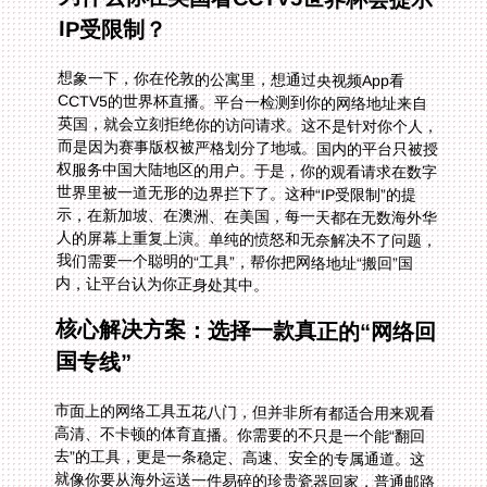
IP受限制？
想象一下，你在伦敦的公寓里，想通过央视频App看
CCTV5的世界杯直播。平台一检测到你的网络地址来自
英国，就会立刻拒绝你的访问请求。这不是针对你个人，
而是因为赛事版权被严格划分了地域。国内的平台只被授
权服务中国大陆地区的用户。于是，你的观看请求在数字
世界里被一道无形的边界拦下了。这种“IP受限制”的提
示，在新加坡、在澳洲、在美国，每一天都在无数海外华
人的屏幕上重复上演。单纯的愤怒和无奈解决不了问题，
我们需要一个聪明的“工具”，帮你把网络地址“搬回”国
内，让平台认为你正身处其中。
核心解决方案：选择一款真正的“网络回
国专线”
市面上的网络工具五花八门，但并非所有都适合用来观看
高清、不卡顿的体育直播。你需要的不只是一个能“翻回
去”的工具，更是一条稳定、高速、安全的专属通道。这
就像你要从海外运送一件易碎的珍贵瓷器回家，普通邮路
颠簸且风险高，而专线物流则能提供恒温、防震、全程追