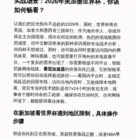
实战场景：2026年美加墨世界杯，你该
如何畅看？
让我们把目光投向不远处的2026年。届时，世界杯将在
美国、加拿大和墨西哥三国举行。作为海外华人，你或许
就在主办国现场，或许在邻近的欧洲。热烈的现场氛围你
想感受，但中文解说带来的那种亲切感和专业战术分析，
你同样不想错过。那时，你可能会同时需要访问国内的腾
讯体育、咪咕视频，也可能需要打开海外的本地直播平
台。一个复杂的需求出现了：你需要根据不同平台，智能
切换网络线路。
番茄加速器
的价值在此凸显。它的智能系
统可以帮你自动选择最优路径——看国内平台时，走稳定
低延迟的回国专线；访问当地内容时，又能保障本地网
速。背后专业的技术团队提供7x24小时的售后支持，就
像有个随时待命的工程师，确保你在任何时区、任何网络
环境下，都能获得最佳体验。
在新加坡看世界杯遇到地区限制，具体操作
步骤
假设你此刻正在新加坡。英超联赛激战正酣，或者NBA季
后赛到了关键时刻。你发现常用的直播App无法使用。这
时，你的操作可以非常直接。首先，在你的设备上下载并