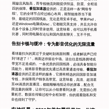
踪的保障。
番茄加速器
提供的，正是这样一条“网络专
线”。它的全球节点经过精心布局，能智能推荐当下最
快、最稳定的回国线路。无论是用安卓手机、苹果iPad，
还是Windows电脑或Mac，它都能完美支持，并且允许你
在多个设备上同时登录使用。这意味着，你可以用手机看
比赛，同时用电脑在论坛和国内朋友聊天，互不干扰。
告别卡顿与缓冲：专为影音优化的无限流量
看球最扫兴的莫过于关键时刻画面转圈，或者解说声已经
到“球进了！”，画面还停留在中场。这往往是线路拥堵或
带宽不足造成的。一条优质的回国线路，必须具备智能分
流能力，能将影音数据优先通过高质量通道传输。
番茄加
速器
提供的正是这样的服务，它拥有精选的回国影音加速
专线，并保障用户独享高带宽。这意味着，高清、超清甚
至4K画质的直播流，都能顺畅地抵达你的屏幕，配合无
限流量的保障，让你可以从小组赛看到决赛，无需担心用
量耗尽。数据在传输过程中全程加密，你的观看隐私和安
全也得到了守护。