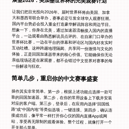
展望2026：美加墨世界杯的完美观赛计划
让我们把目光投向2026年。届时世界杯将由美国、加拿
大和墨西哥联合举办，赛事必定引发全球华人观赛狂潮。
国内平台势必会投入重金打造豪华解说阵容和周边节目。
想象一下，你身在北美，通过加速器流畅接入国内的直播
平台，一边观看由熟悉解说员点评的、在自家门口举办的
世界杯比赛，一边在平台的弹幕和评论区与国内好友实时
互动吐槽。这种跨越地理隔阂、共享同一份激情与文化的
体验，正是回国加速器带来的核心价值。它能确保你无论
亲临现场还是在家观赛，都不会错过中文世界对赛事的每
一份解读与狂欢。
简单几步，重启你的中文赛事盛宴
操作其实非常简单。第一步，根据上述功能点选择一款可
靠的回国加速器。第二步，在你的常用设备上下载并安装
对应的客户端。第三步，登录后，在应用内选择“回国线
路”或“中国内地”等类似选项，一键连接。第四步，确认连
接成功后，像平常一样打开你心仪的国内直播App或网
站，享受再无限制的观看体验。整个过程，就像打开一个
开关那么简单。