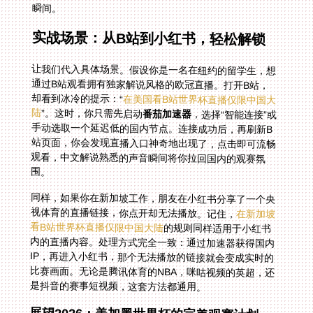
瞬间。
实战场景：从B站到小红书，轻松解锁
让我们代入具体场景。假设你是一名在纽约的留学生，想
通过B站观看拥有独家解说风格的欧冠直播。打开B站，
却看到冰冷的提示：“
在美国看B站世界杯直播仅限中国大
陆
”。这时，你只需先启动
番茄加速器
，选择“智能连接”或
手动选取一个延迟低的国内节点。连接成功后，再刷新B
站页面，你会发现直播入口神奇地出现了，点击即可流畅
观看，中文解说熟悉的声音瞬间将你拉回国内的观赛氛
围。
同样，如果你在新加坡工作，朋友在小红书分享了一个央
视体育的直播链接，你点开却无法播放。记住，
在新加坡
看B站世界杯直播仅限中国大陆
的规则同样适用于小红书
内的直播内容。处理方式完全一致：通过加速器获得国内
IP，再进入小红书，那个无法播放的链接就会变成实时的
比赛画面。无论是腾讯体育的NBA，咪咕视频的英超，还
是抖音的赛事短视频，这套方法都通用。