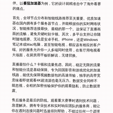
伴。以
番茄加速器
为例，它的设计就精准击中了海外看赛
的痛点。
首先，全球节点分布和智能线路推荐至关重要。优质加速
器在国内拥有多个服务器节点，并能根据你的实时网络状
况，智能推荐连接最快、最稳的那一个。这保证了直播画
面的流畅，避免关键时刻卡顿。其次，多平台支持让你随
时随地观赛。无论是安卓手机、iPhone，还是Windows
笔记本或Mac电脑，甚至智能电视，都应该有相应的客户
端。好的服务允许你一人多端同时使用，在客厅用电视看
大场面，在厨房用平板听解说，无缝切换。
直播最怕什么？卡顿和流量焦虑。因此，稳定无限的流量
和智能分流是基础保障。专为回国影音和游戏优化的加速
线路，能优先保障视频数据包的高速传输，独享的高带宽
意味着即使观看4K超清源也毫无压力。数据安全同样不
能忽视，全程的加密传输保护你的观看隐私，防止数据泄
露。
售后服务是最后的防线。观看重大赛事时遇到技术问题，
急需解决。拥有专业技术和实时响应团队的服务商，能让
你在遇到连接问题时迅速得到帮助，不错过任何一个进球