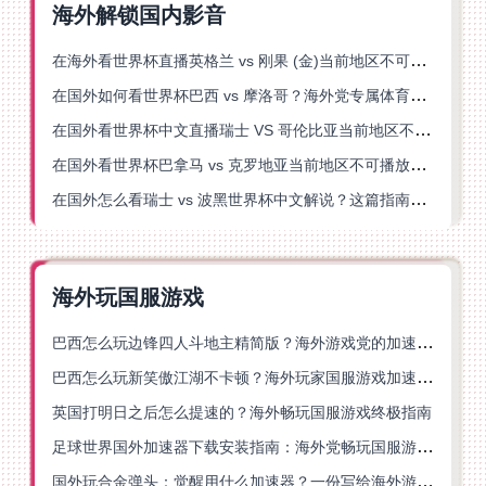
海外解锁国内影音
在海外看世界杯直播英格兰 vs 刚果 (金)当前地区不可播放？这篇指南帮你突破所有限制
在国外如何看世界杯巴西 vs 摩洛哥？海外党专属体育观赛指南来了
在国外看世界杯中文直播瑞士 VS 哥伦比亚当前地区不可播放？这篇指南帮你搞定
在国外看世界杯巴拿马 vs 克罗地亚当前地区不可播放？这篇指南帮你轻松解决海外体育直播难题
在国外怎么看瑞士 vs 波黑世界杯中文解说？这篇指南帮你搞定所有地区限制问题
海外玩国服游戏
巴西怎么玩边锋四人斗地主精简版？海外游戏党的加速器终极选择
巴西怎么玩新笑傲江湖不卡顿？海外玩家国服游戏加速终极指南（附猫和老鼠一梦江湖实测）
英国打明日之后怎么提速的？海外畅玩国服游戏终极指南
足球世界国外加速器下载安装指南：海外党畅玩国服游戏的终极解决方案
国外玩合金弹头：觉醒用什么加速器？一份写给海外游子的畅玩指南