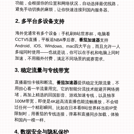
避免手动切换的麻烦，让你快速连接到国内服务器。
2. 多平台多设备支持
海外党通常有多个设备：手机刷B站世界杯，电脑看
CCTV5直播，平板追NBA季后赛。
番茄加速器
支持
Android、iOS、Windows、mac四大平台，而且允许一人
多端同时使用——也就是说，你可以在手机和电脑上同时
加速，不用额外付费，满足不同场景的观赛需求。
3. 稳定流量与专线带宽
直播最怕卡顿和断流。
番茄加速器
提供稳定无限流量，不
用担心看一半流量用完。它的智能分流技术能避开网络拥
堵，再加上精选的回国影音、游戏加速专线，以及独享
100M带宽，即使是4K超高清直播也能流畅播放，不会错
过任何一个精彩瞬间。比如在日本看B站世界杯当前IP受
限制时，用番茄的专线连接，弹幕和直播同步加载，体验
和国内一模一样。
4. 数据安全与隐私保护