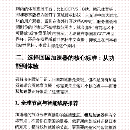
国内的体育直播平台，比如CCTV5、B站、腾讯体育等，
都和赛事版权方签订了区域授权协议，只允许中国大陆地
区的用户观看。当你在海外打开这些APP时，服务器会检
测到你的IP地址不在授权范围内，就会弹出“当前地区不
可播放”或“IP受限制”的提示。无论是在泰国看CCTV5世
界杯，还是在俄罗斯看世界杯中文直播，抑或是在日本看
B站世界杯，本质上都是这个原因。
二、选择回国加速器的核心标准：从功
能到体验
要解决IP限制问题，回国加速器是关键。但不是所有加速
器都适合看体育直播，你需要关注这几个核心点——而
番
茄加速器
正好覆盖了这些需求。
1. 全球节点与智能线路推荐
加速器的节点分布直接影响连接速度。
番茄加速器
拥有全
球节点，不管你在泰国的曼谷、俄罗斯的莫斯科还是日本
的东京，都能找到就近的节点。更重要的是它的智能推荐
功能，会根据你的位置和网络状况，自动选择最优线路，